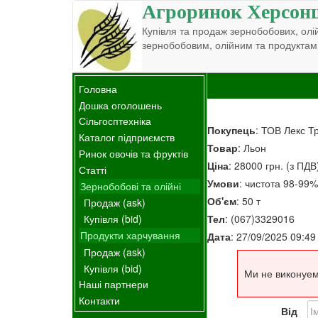
Агроринок Херсон
Купівля та продаж зернобобових, олій
зернобобовим, олійним та продуктам
Головна
Дошка оголошень
Сільгосптехніка
Покупець
: ТОВ Лекс Т
Каталог підприємств
Товар
: Льон
Ринок овочів та фруктів
Ціна
: 28000 грн. (з ПДВ
Статті
Умови
: чистота 98-99%,
Зернобобові та олійні
Об'єм
: 50 т
Продаж (ask)
Тел
: (067)3329016
Купівля (bid)
Продукти харчування
Дата
: 27/09/2025 09:49
Продаж (ask)
Купівля (bid)
Ми не виконуем
Наші партнери
Контакти
Від