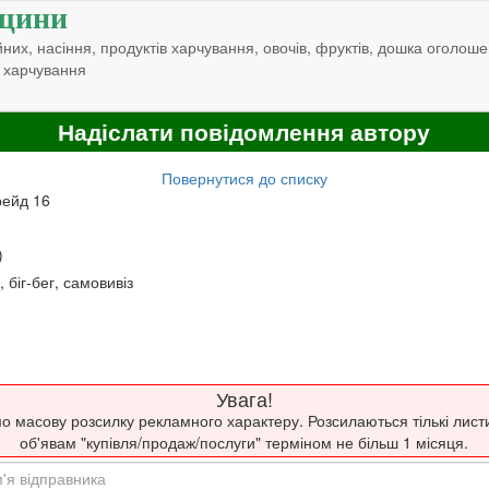
щини
них, насіння, продуктів харчування, овочів, фруктів, дошка оголоше
 харчування
Надіслати повідомлення автору
Повернутися до списку
рейд 16
)
 біг-бег, самовивіз
Увага!
о масову розсилку рекламного характеру. Розсилаються тількі лист
об'явам "купівля/продаж/послуги" терміном не більш 1 місяця.