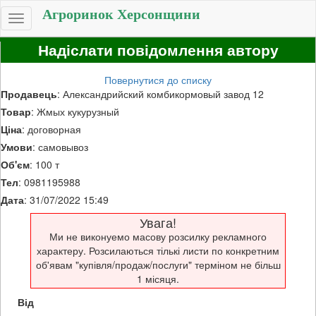
Агроринок Херсонщини
Toggle
navigation
Надіслати повідомлення автору
Повернутися до списку
Продавець
: Александрийский комбикормовый завод 12
Товар
: Жмых кукурузный
Ціна
: договорная
Умови
: самовывоз
Об'єм
: 100 т
Тел
: 0981195988
Дата
: 31/07/2022 15:49
Увага!
Ми не виконуемо масову розсилку рекламного
характеру. Розсилаються тількі листи по конкретним
об'явам "купівля/продаж/послуги" терміном не більш
1 місяця.
Від