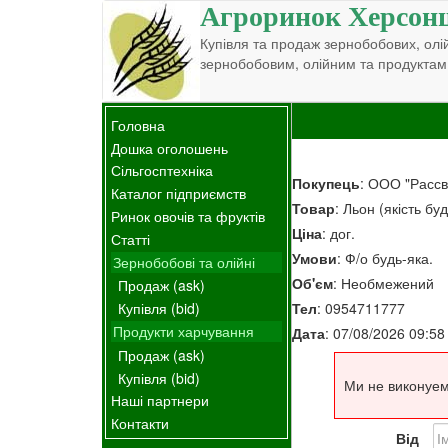
Агроринок Херсон
Купівля та продаж зернобобових, олій
зернобобовим, олійним та продуктам
Головна
Дошка оголошень
Сільгосптехніка
Покупець
: ООО "Рассв
Каталог підприємств
Товар
: Льон (якість бу
Ринок овочів та фруктів
Ціна
: дог.
Статті
Умови
: Ф/о будь-яка.
Зернобобові та олійні
Об'єм
: Необмежений
Продаж (ask)
Тел
: 0954711777
Купівля (bid)
Продукти харчування
Дата
: 07/08/2026 09:58
Продаж (ask)
Купівля (bid)
Ми не виконуем
Наші партнери
Контакти
Від