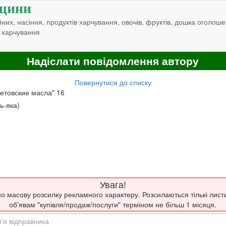
щини
них, насіння, продуктів харчування, овочів, фруктів, дошка оголоше
 харчування
Надіслати повідомлення автору
Повернутися до списку
етовские масла" 16
дь-яка)
Увага!
о масову розсилку рекламного характеру. Розсилаються тількі лист
об'явам "купівля/продаж/послуги" терміном не більш 1 місяця.