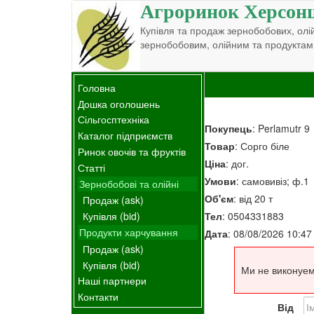
Агроринок Херсон
Купівля та продаж зернобобових, олій
зернобобовим, олійним та продуктам
Головна
Дошка оголошень
Сільгосптехніка
Покупець
: Perlamutr 9
Каталог підприємств
Товар
: Сорго біле
Ринок овочів та фруктів
Ціна
: дог.
Статті
Умови
: самовивіз; ф.1
Зернобобові та олійні
Об'єм
: від 20 т
Продаж (ask)
Тел
: 0504331883
Купівля (bid)
Продукти харчування
Дата
: 08/08/2026 10:47
Продаж (ask)
Купівля (bid)
Ми не виконуем
Наші партнери
Контакти
Від