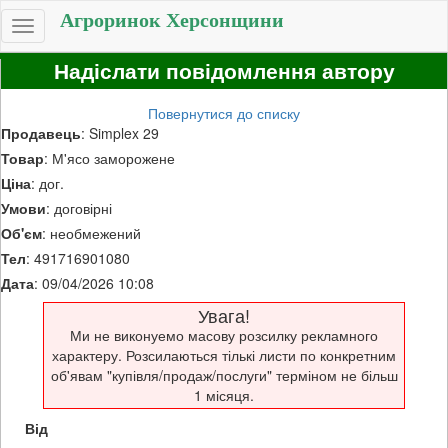
Агроринок Херсонщини
Toggle
navigation
Надіслати повідомлення автору
Повернутися до списку
Продавець
: Simplex 29
Товар
: М'ясо заморожене
Ціна
: дог.
Умови
: договірні
Об'єм
: необмежений
Тел
: 491716901080
Дата
: 09/04/2026 10:08
Увага!
Ми не виконуемо масову розсилку рекламного
характеру. Розсилаються тількі листи по конкретним
об'явам "купівля/продаж/послуги" терміном не більш
1 місяця.
Від