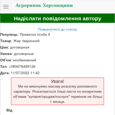
Агроринок Херсонщини
Toggle
navigation
Надіслати повідомлення автору
Повернутися до списку
Покупець
: Приватна особа 4
Товар
: Жир тваринний
Ціна
: договорная
Умови
: договорные
Об'єм
: необмежений
Тел
: +380678499126
Дата
: 11/07/2022 11:42
Увага!
Ми не виконуемо масову розсилку рекламного
характеру. Розсилаються тількі листи по конкретним
об'явам "купівля/продаж/послуги" терміном не більш
1 місяця.
Від