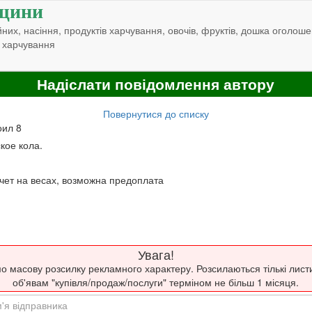
щини
них, насіння, продуктів харчування, овочів, фруктів, дошка оголоше
 харчування
Надіслати повідомлення автору
Повернутися до списку
оил 8
кое кола.
счет на весах, возможна предоплата
Увага!
о масову розсилку рекламного характеру. Розсилаються тількі лист
об'явам "купівля/продаж/послуги" терміном не більш 1 місяця.