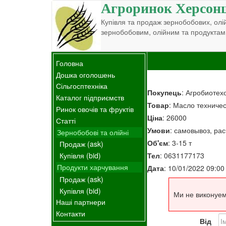
Агроринок Херсон
Купівля та продаж зернобобових, олій
зернобобовим, олійним та продуктам
Головна
Дошка оголошень
Сільгосптехніка
Покупець
: Агробиотех
Каталог підприємств
Товар
: Масло техничес
Ринок овочів та фруктів
Ціна
: 26000
Статті
Умови
: самовывоз, ра
Зернобобові та олійні
Об'єм
: 3-15 т
Продаж (ask)
Тел
: 0631177173
Купівля (bid)
Продукти харчування
Дата
: 10/01/2022 09:00
Продаж (ask)
Купівля (bid)
Ми не виконуем
Наші партнери
Контакти
Від