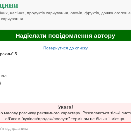
щини
них, насіння, продуктів харчування, овочів, фруктів, дошка оголоше
 харчування
Надіслати повідомлення автору
Повернутися до списку
рохим" 5
знал
й
Увага!
о масову розсилку рекламного характеру. Розсилаються тількі лист
об'явам "купівля/продаж/послуги" терміном не більш 1 місяця.