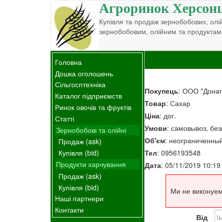
Агроринок Херсон
Купівля та продаж зернобобових, олій
зернобобовим, олійним та продуктам
Головна
Дошка оголошень
Сільгосптехніка
Покупець
: ООО "Донаг
Каталог підприємств
Товар
: Сахар
Ринок овочів та фруктів
Ціна
: дог.
Статті
Умови
: самовывоз, бе
Зернобобові та олійні
Об'єм
: неограниченны
Продаж (ask)
Тел
: 0956193548
Купівля (bid)
Продукти харчування
Дата
: 05/11/2019 10:19
Продаж (ask)
Купівля (bid)
Ми не виконуем
Наші партнери
Контакти
Від