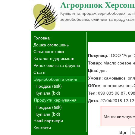
Агроринок Херсон
Купівля та продаж зернобобових, олій
зернобобовим, олійним та продуктам
Головна
Дошка оголошень
Сільгосптехніка
Покупець
: ООО "Агро-
Каталог підприємств
Товар
: Масло соевое
Ринок овочів та фруктів
Ціна
: дог.
Статті
Умови
: самовывоз, опл
Зернобобові та олійні
Об'єм
: неограниченны
Продаж (ask)
Тел
: 099 035 98 87, 09
Купівля (bid)
Продукти харчування
Дата
: 27/04/2018 12:12
Продаж (ask)
Купівля (bid)
Ми не виконуем
Наші партнери
Контакти
Від