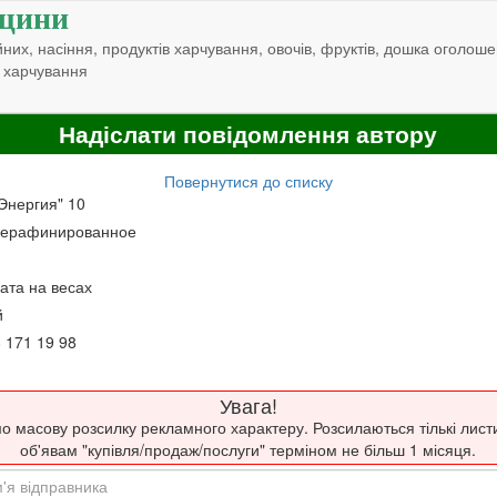
щини
них, насіння, продуктів харчування, овочів, фруктів, дошка оголоше
 харчування
Надіслати повідомлення автору
Повернутися до списку
Энергия" 10
 нерафинированное
ата на весах
й
8 171 19 98
Увага!
о масову розсилку рекламного характеру. Розсилаються тількі лист
об'явам "купівля/продаж/послуги" терміном не більш 1 місяця.