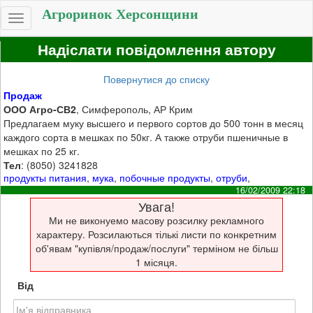
Агроринок Херсонщини
Toggle
navigation
Надіслати повідомлення автору
Повернутися до списку
Продаж
ООО Агро-СВ2
, Симферополь, АР Крим
Предлагаем муку высшего и первого сортов до 500 тонн в месяц
каждого сорта в мешках по 50кг. А также отруби пшеничные в
мешках по 25 кг.
Тел
: (8050) 3241828
продукты питания
,
мука
,
побочные продукты
,
отруби
,
16/02/2009 22:18
Увага!
Ми не виконуемо масову розсилку рекламного
характеру. Розсилаються тількі листи по конкретним
об'явам "купівля/продаж/послуги" терміном не більш
1 місяця.
Від