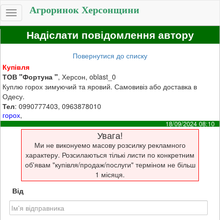
Агроринок Херсонщини
Toggle
navigation
Надіслати повідомлення автору
Повернутися до списку
Купівля
ТОВ "Фортуна "
, Херсон, oblast_0
Куплю горох зимуючий та яровий. Самовивіз або доставка в
Одесу.
Тел
: 0990777403, 0963878010
горох
,
18/09/2024 08:10
Увага!
Ми не виконуемо масову розсилку рекламного
характеру. Розсилаються тількі листи по конкретним
об'явам "купівля/продаж/послуги" терміном не більш
1 місяця.
Від