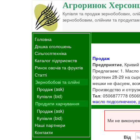
Агроринок Херсон
Купівля та продаж зернобобових, олій
зернобобовим, олійним та продуктам
Головна
Дошка оголошень
Сільгосптехніка
Продаж
Каталог підприємств
Предприятие
, Кривий
Ринок овочів та фруктів
Предлагаем: 1. Масло 
Статті
(протеин 28-29 на сыр
Зернобобові та олійні
мешки не фасуем, возм
Продаж (ask)
Производство и отгруз
Тел
: 0506877778 050
Купівля (bid)
масло подсолнечное
,
Продукти харчування
Продаж (ask)
Купівля (bid)
Ми не виконуем
Наші партнери
Контакти
Від