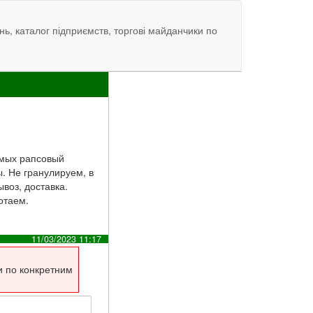
нь, каталог підприємств, торгові майданчики по
Жмых рапсовый
. Не гранулируем, в
воз, доставка.
отаем.
11/03/2023 11:17
и по конкретним