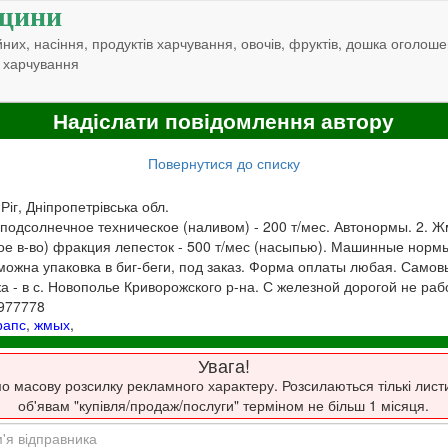
щини
них, насіння, продуктів харчування, овочів, фруктів, дошка оголоше
 харчування
Надіслати повідомлення автору
Повернутися до списку
 Ріг, Дніпропетрівська обл.
подсолнечное техническое (наливом) - 200 т/мес. Автонормы. 2. 
ое в-во) фракция лепесток - 500 т/мес (насыпью). Машинные нормы
ожна упаковка в биг-беги, под заказ. Форма оплаты любая. Самовы
ка - в с. Новополье Криворожского р-на. С железной дорогой не раб
6977778
рапс
,
жмых
,
Увага!
о масову розсилку рекламного характеру. Розсилаються тількі лист
об'явам "купівля/продаж/послуги" терміном не більш 1 місяця.