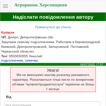
Агроринок Херсонщини
Toggle
navigation
Надіслати повідомлення автору
Повернутися до списку
Купівля
ЧП
, Дніпро, Дніпропетрівська обл.
Закупаем семечку подсолнечника. Работаем в Кировоградской,
Киевской, Днепропетровской, Запорожской, Полтавской,
Черкасской областях.
Тел
: 0503630555 Николай
подсолнечник
,
семечки
,
19/07/2022 17:57
Увага!
Ми не виконуемо масову розсилку рекламного
характеру. Розсилаються тількі листи по конкретним
об'явам "купівля/продаж/послуги" терміном не більш
1 місяця.
Від