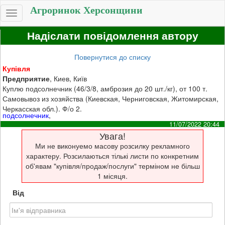
Агроринок Херсонщини
Toggle
navigation
Надіслати повідомлення автору
Повернутися до списку
Купівля
Предприятие
, Киев, Київ
Куплю подсолнечник (46/3/8, амброзия до 20 шт./кг), от 100 т.
Самовывоз из хозяйства (Киевская, Черниговская, Житомирская,
Черкасская обл.). Ф/о 2.
подсолнечник
,
11/07/2022 20:44
Увага!
Ми не виконуемо масову розсилку рекламного
характеру. Розсилаються тількі листи по конкретним
об'явам "купівля/продаж/послуги" терміном не більш
1 місяця.
Від