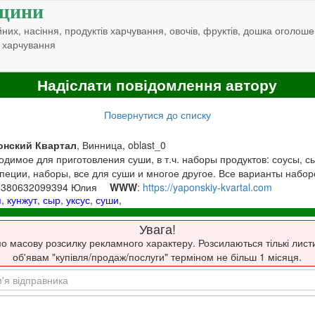
щини
них, насіння, продуктів харчування, овочів, фруктів, дошка оголоше
 харчування
Надіслати повідомлення автору
Повернутися до списку
онский Квартал
, Винница, oblast_0
димое для приготовления суши, в т.ч. наборы продуктов: соусы, с
пеции, наборы, все для суши и многое другое. Все варианты наборо
 +380632099394 Юлия
WWW
:
https://yaponskiy-kvartal.com
я
,
кунжут
,
сыр
,
уксус
,
суши
,
Увага!
о масову розсилку рекламного характеру. Розсилаються тількі лист
об'явам "купівля/продаж/послуги" терміном не більш 1 місяця.