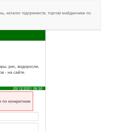
нь, каталог підприємств, торгові майданчики по
ыры, рис, водоросли,
в - на сайте.
25/12/2021 08:30
и по конкретним