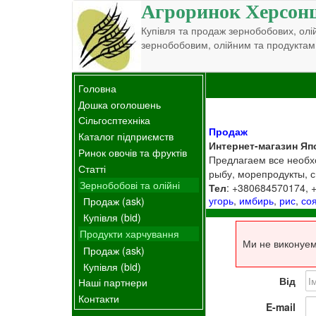
Агроринок Херсон
Купівля та продаж зернобобових, олій
зернобобовим, олійним та продуктам
Головна
Дошка оголошень
Сільгосптехніка
Продаж
Каталог підприємств
Интернет-магазин Яп
Ринок овочів та фруктів
Предлагаем все необхо
Статті
рыбу, морепродукты, с
Зернобобові та олійні
Тел
: +380684570174,
угорь
,
имбирь
,
рис
,
со
Продаж (ask)
Купівля (bid)
Продукти харчування
Ми не виконуем
Продаж (ask)
Купівля (bid)
Від
Наші партнери
Контакти
E-mail