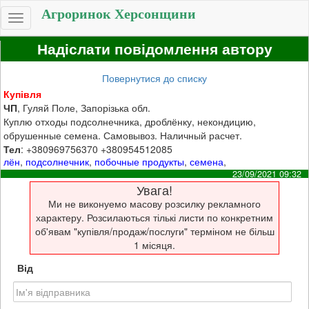
Агроринок Херсонщини
Toggle
navigation
Надіслати повідомлення автору
Повернутися до списку
Купівля
ЧП
, Гуляй Поле, Запорізька обл.
Куплю отходы подсолнечника, дроблёнку, некондицию,
обрушенные семена. Самовывоз. Наличный расчет.
Тел
: +380969756370 +380954512085
лён
,
подсолнечник
,
побочные продукты
,
семена
,
23/09/2021 09:32
Увага!
Ми не виконуемо масову розсилку рекламного
характеру. Розсилаються тількі листи по конкретним
об'явам "купівля/продаж/послуги" терміном не більш
1 місяця.
Від