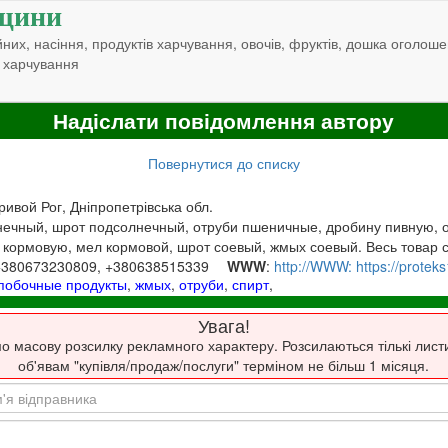
щини
них, насіння, продуктів харчування, овочів, фруктів, дошка оголоше
 харчування
Надіслати повідомлення автору
Повернутися до списку
Кривой Рог, Дніпропетрівська обл.
ечный, шрот подсолнечный, отруби пшеничные, дробину пивную, о
 кормовую, мел кормовой, шрот соевый, жмых соевый. Весь товар 
 +380673230809, +380638515339
WWW
:
http://WWW: https://proteks
побочные продукты
,
жмых
,
отруби
,
спирт
,
Увага!
о масову розсилку рекламного характеру. Розсилаються тількі лист
об'явам "купівля/продаж/послуги" терміном не більш 1 місяця.