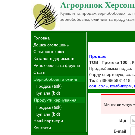
Агроринок Херсон
Купівля та продаж зернобобових, олій
зернобобовим, олійним та продуктам
Головна
Дошка оголошень
Сільгосптехніка
Продаж
Каталог підприємств
ТОВ "Протекс 100"
, 
Ринок овочів та фруктів
Продам: жмых подсолн
Статті
барду спиртовую, соль
Зернобобові та олійні
Тел
: +380965881418,
соя
,
соль
,
комбикорм
,
Продаж (ask)
Купівля (bid)
Продукти харчування
Ми не виконуем
Продаж (ask)
Купівля (bid)
Від
Наші партнери
Контакти
E-mail