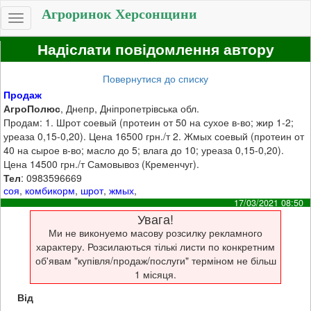
Агроринок Херсонщини
Toggle
navigation
Надіслати повідомлення автору
Повернутися до списку
Продаж
АгроПолюс
, Днепр, Дніпропетрівська обл.
Продам: 1. Шрот соевый (протеин от 50 на сухое в-во; жир 1-2;
уреаза 0,15-0,20). Цена 16500 грн./т 2. Жмых соевый (протеин от
40 на сырое в-во; масло до 5; влага до 10; уреаза 0,15-0,20).
Цена 14500 грн./т Самовывоз (Кременчуг).
Тел
: 0983596669
соя
,
комбикорм
,
шрот
,
жмых
,
17/03/2021 08:50
Увага!
Ми не виконуемо масову розсилку рекламного
характеру. Розсилаються тількі листи по конкретним
об'явам "купівля/продаж/послуги" терміном не більш
1 місяця.
Від