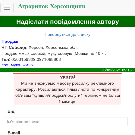
Агроринок Херсонщини
Toggle
navigation
Надіслати повідомлення автору
Повернутися до списку
Продаж
ЧП Сойфид
, Херсон, Херсонська обл.
Продаю жмых соевый, муку соевую .Мешки по 40 кг.
Тел
: 0503159329,0971068808
соя
,
мука
,
жмых
,
06/03/2021 09:15
Увага!
Ми не виконуемо масову розсилку рекламного
характеру. Розсилаються тількі листи по конкретним
об'явам "купівля/продаж/послуги" терміном не більш
1 місяця.
Від
E-mail