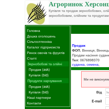
Агроринок Херсон
Купівля та продаж зернобобових, олій
зернобобовим, олійним та продуктам
Головна
Дошка оголошень
Сільгосптехніка
Продаж
Каталог підприємств
ФОП
, Вінниця, Вінниць
Ринок овочів та фруктів
Продам насіння суданки 
Статті
Тел
: 0676898370
Зернобобові та олійні
суданка
,
семена
,
Продаж (ask)
Купівля (bid)
Ми не виконуем
Продукти харчування
Продаж (ask)
Купівля (bid)
Від
Наші партнери
E-mail
Контакти