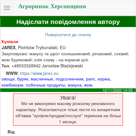
Агроринок Херсонщини
Toggle
navigation
Надіслати повідомлення автору
Повернутися до списку
Купівля
JAREX
, Piotrków Trybunalski, EU
Закуповуємо: макуху та шрот соняшниковий, ріпаковий, соєвий;
жом буряковий; олія соеву - на кормові цілі.
Тел
: +48533328942 Jarosław Błażejewski
WWW
:
https://www.jarex.eu
овощи
,
буряк
,
масличные
,
подсолнечник
,
рапс
,
корма
,
комбикорм
,
побочные продукты
,
макуха
,
жом
,
10/11/2020 14:55
Увага!
Ми не виконуемо масову розсилку рекламного
характеру. Розсилаються тількі листи по конкретним
об'явам "купівля/продаж/послуги" терміном не більш
1 місяця.
Від