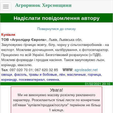
Агроринок Херсонщини
Toggle
navigation
Надіслати повідомлення автору
Повернутися до списку
Купівля
ТОВ «Агролідер Європа»
, Львів, Львівська обл.
Закуповуємо гірчицю жовту, білу, чорну у сільгоспвиробників - на
експорт. Можливе доочищення, калібрування, є фотосепаратор.
Працюємо по всій Україні. Безготівковий розрахунок (з ПДВ).
Можливі форварди і продаж насіння. Також закуповуємо льон,
коріандр, квасолю.
Тел
: 097 020 70 01; 067 620 32 85
WWW
:
agroleader.net
овощи
,
фасоль
,
травы и бобовые
,
лён
,
масличные
,
горчица
,
кориандр
,
посевматериал
,
семена
,
01/02/2021 20:10
Увага!
Ми не виконуемо масову розсилку рекламного
характеру. Розсилаються тількі листи по конкретним
об'явам "купівля/продаж/послуги" терміном не більш
1 місяця.