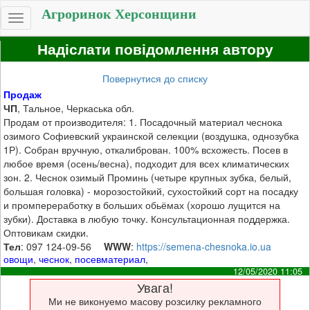
Агроринок Херсонщини
Toggle
navigation
Надіслати повідомлення автору
Повернутися до списку
Продаж
ЧП
, Тальное, Черкаська обл.
Продам от производителя: 1. Посадочный материал чеснока
озимого Софиевский украинской селекции (воздушка, однозубка
1Р). Собран вручную, откалиброван. 100% всхожесть. Посев в
любое время (осень/весна), подходит для всех климатических
зон. 2. Чеснок озимый Проминь (четыре крупных зубка, белый,
большая головка) - морозостойкий, сухостойкий сорт на посадку
и промпереработку в больших обьёмах (хорошо лущится на
зубки). Доставка в любую точку. Консультационная поддержка.
Оптовикам скидки.
Тел
: 097 124-09-56
WWW
:
https://semena-chesnoka.io.ua
овощи
,
чеснок
,
посевматериал
,
12/05/2020 11:05
Увага!
Ми не виконуемо масову розсилку рекламного