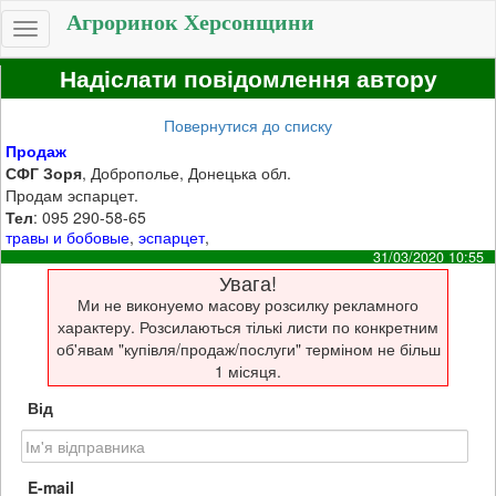
Агроринок Херсонщини
Toggle
navigation
Надіслати повідомлення автору
Повернутися до списку
Продаж
СФГ Зоря
, Доброполье, Донецька обл.
Продам эспарцет.
Тел
: 095 290-58-65
травы и бобовые
,
эспарцет
,
31/03/2020 10:55
Увага!
Ми не виконуемо масову розсилку рекламного
характеру. Розсилаються тількі листи по конкретним
об'явам "купівля/продаж/послуги" терміном не більш
1 місяця.
Від
E-mail