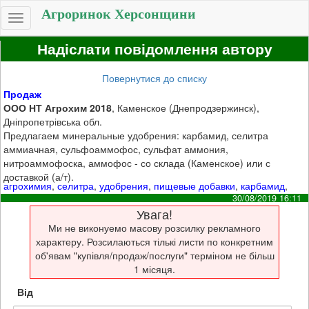
Агроринок Херсонщини
Toggle
navigation
Надіслати повідомлення автору
Повернутися до списку
Продаж
ООО НТ Агрохим 2018
, Каменское (Днепродзержинск),
Дніпропетрівська обл.
Предлагаем минеральные удобрения: карбамид, селитра
аммиачная, сульфоаммофос, сульфат аммония,
нитроаммофоска, аммофос - со склада (Каменское) или с
доставкой (а/т).
агрохимия
,
селитра
,
удобрения
,
пищевые добавки
,
карбамид
,
30/08/2019 16:11
Увага!
Ми не виконуемо масову розсилку рекламного
характеру. Розсилаються тількі листи по конкретним
об'явам "купівля/продаж/послуги" терміном не більш
1 місяця.
Від