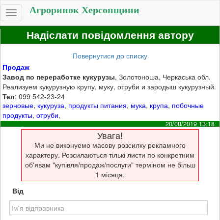
Агроринок Херсонщини
Toggle
navigation
Надіслати повідомлення автору
Повернутися до списку
Продаж
Завод по переработке кукурузы
, Золотоноша, Черкаська обл.
Реализуем кукурузную крупу, муку, отруби и зародыш кукурузный.
Тел
: 099 542-23-24
зерновые
,
кукуруза
,
продукты питания
,
мука
,
крупа
,
побочные
продукты
,
отруби
,
20/08/2019 13:18
Увага!
Ми не виконуемо масову розсилку рекламного
характеру. Розсилаються тількі листи по конкретним
об'явам "купівля/продаж/послуги" терміном не більш
1 місяця.
Від