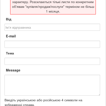
характеру. Розсилаються тількі листи по конкретним
об'явам "купівля/продаж/послуги" терміном не більш
1 місяця.
Від
E-mail
Тема
Message
Введіть українською або російською 4 символи на
зображенні справа.