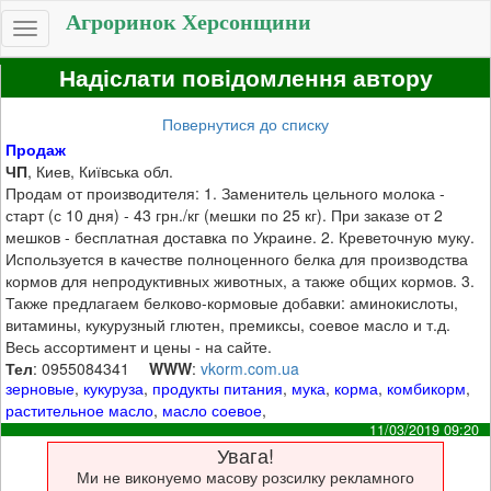
Агроринок Херсонщини
Toggle
navigation
Надіслати повідомлення автору
Повернутися до списку
Продаж
ЧП
, Киев, Київська обл.
Продам от производителя: 1. Заменитель цельного молока -
старт (с 10 дня) - 43 грн./кг (мешки по 25 кг). При заказе от 2
мешков - бесплатная доставка по Украине. 2. Креветочную муку.
Используется в качестве полноценного белка для производства
кормов для непродуктивных животных, а также общих кормов. 3.
Также предлагаем белково-кормовые добавки: аминокислоты,
витамины, кукурузный глютен, премиксы, соевое масло и т.д.
Весь ассортимент и цены - на сайте.
Тел
: 0955084341
WWW
:
vkorm.com.ua
зерновые
,
кукуруза
,
продукты питания
,
мука
,
корма
,
комбикорм
,
растительное масло
,
масло соевое
,
11/03/2019 09:20
Увага!
Ми не виконуемо масову розсилку рекламного