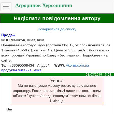
Агроринок Херсонщини
Toggle
navigation
Надіслати повідомлення автору
Повернутися до списку
Продаж
ФОП Машков
, Киев, Київ
Предлагаем костную муку (протеин 26-31), от производителя, от
1 мешка (45-50 кг), опт - от 1 т. Цена от 9.95 грн./кг. Доставка по
всем городам Украины; по Киеву - бесплатная. Подробнее - на
сайте.
Тел
: +380955084341 Андрей
WWW
:
vkorm.com.ua
продукты питания
,
мука
,
08/03/2019 16:58
Увага!
Ми не виконуемо масову розсилку рекламного
характеру. Розсилаються тількі листи по конкретним
об'явам "купівля/продаж/послуги" терміном не більш
1 місяця.
Від