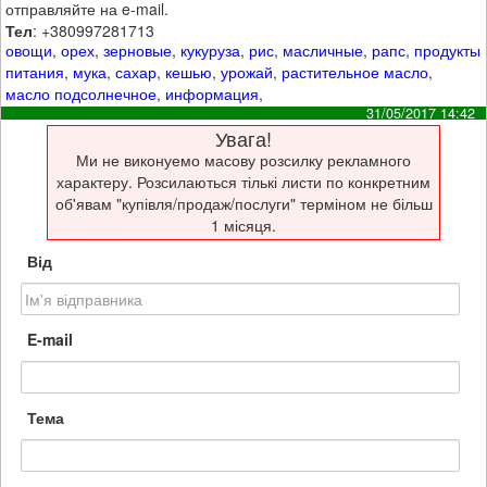
отправляйте на e-mail.
Тел
: +380997281713
овощи
,
орех
,
зерновые
,
кукуруза
,
рис
,
масличные
,
рапс
,
продукты
питания
,
мука
,
сахар
,
кешью
,
урожай
,
растительное масло
,
масло подсолнечное
,
информация
,
31/05/2017 14:42
Увага!
Ми не виконуемо масову розсилку рекламного
характеру. Розсилаються тількі листи по конкретним
об'явам "купівля/продаж/послуги" терміном не більш
1 місяця.
Від
E-mail
Тема