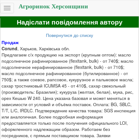
Агроринок Херсонщини
Toggle
navigation
Надіслати повідомлення автору
Повернутися до списку
Продаж
Corund
, Харьков, Харківська обл.
Предлагаем с/х продукцию на экспорт (крупным оптом): масло
подсолнечное рафинированное (flexitank, bulk) - от 740$; масло
подсолнечное нерафинированное (flexitank, bulk) - от 710$;
масло подсолнечное рафинированное (бутилированное) - от
750$; а также соевое, рапсовое, кукурузное и пальмовое масла;
сахар тростниковый ICUMSA 45 - от 410$, сахар свекольный
(производитель: Бразилия); кукуруза (желтая, белая), мука, рис,
орех Кешью W 240. Цена указана базовая и может меняться в
зависимости от условий и объёма поставок. Оплата: BG, SBLC,
T/T, L/C, IRDLC. Подтверждение качества товара: SGS инспекция
или аналогичная. Более подробная информация
предоставляется только после получения официального LOI,
оформленного надлежащим образом. Работаем без
посредников, с прямым поставщиком товара. Заявки