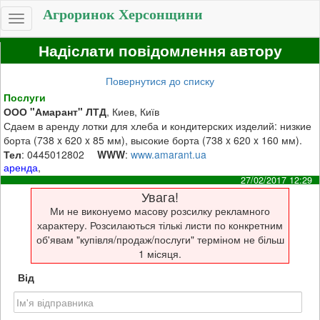
Агроринок Херсонщини
Toggle
navigation
Надіслати повідомлення автору
Повернутися до списку
Послуги
ООО "Амарант" ЛТД
, Киев, Київ
Сдаем в аренду лотки для хлеба и кондитерских изделий: низкие
борта (738 x 620 x 85 мм), высокие борта (738 x 620 x 160 мм).
Тел
: 0445012802
WWW
:
www.amarant.ua
аренда
,
27/02/2017 12:29
Увага!
Ми не виконуемо масову розсилку рекламного
характеру. Розсилаються тількі листи по конкретним
об'явам "купівля/продаж/послуги" терміном не більш
1 місяця.
Від