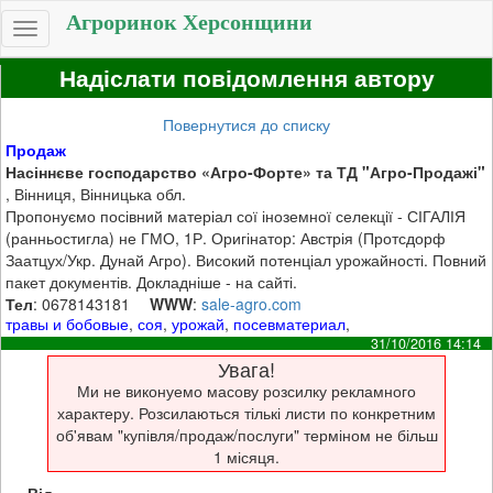
Агроринок Херсонщини
Toggle
navigation
Надіслати повідомлення автору
Повернутися до списку
Продаж
Насіннєве господарство «Агро-Форте» та ТД "Агро-Продажі"
, Вінниця, Вінницька обл.
Пропонуємо посівний матеріал сої іноземної селекції - СІГАЛІЯ
(ранньостигла) не ГМО, 1Р. Оригінатор: Австрія (Протсдорф
Заатцух/Укр. Дунай Агро). Високий потенціал урожайності. Повний
пакет документів. Докладніше - на сайті.
Тел
: 0678143181
WWW
:
sale-agro.com
травы и бобовые
,
соя
,
урожай
,
посевматериал
,
31/10/2016 14:14
Увага!
Ми не виконуемо масову розсилку рекламного
характеру. Розсилаються тількі листи по конкретним
об'явам "купівля/продаж/послуги" терміном не більш
1 місяця.