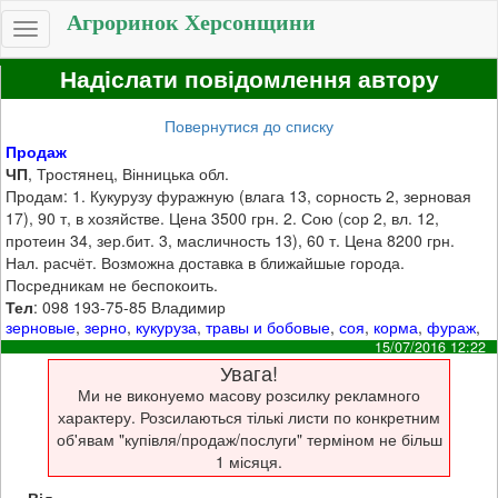
Агроринок Херсонщини
Toggle
navigation
Надіслати повідомлення автору
Повернутися до списку
Продаж
ЧП
, Тростянец, Вінницька обл.
Продам: 1. Кукурузу фуражную (влага 13, сорность 2, зерновая
17), 90 т, в хозяйстве. Цена 3500 грн. 2. Сою (сор 2, вл. 12,
протеин 34, зер.бит. 3, масличность 13), 60 т. Цена 8200 грн.
Нал. расчёт. Возможна доставка в ближайшые города.
Посредникам не беспокоить.
Тел
: 098 193-75-85 Владимир
зерновые
,
зерно
,
кукуруза
,
травы и бобовые
,
соя
,
корма
,
фураж
,
15/07/2016 12:22
Увага!
Ми не виконуемо масову розсилку рекламного
характеру. Розсилаються тількі листи по конкретним
об'явам "купівля/продаж/послуги" терміном не більш
1 місяця.