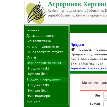
Агроринок Херсон
Купівля та продаж зернобобових, олій
зернобобовим, олійним та продуктам
Головна
Дошка оголошень
Сільгосптехніка
Продаж
Каталог підприємств
ЧП
, Черкассы, Черкась
Ринок овочів та фруктів
Продам солод ячменный
Статті
грн./т. Минимальная п
Зернобобові та олійні
Тел
: +380679311745
зерновые
,
ячмень
,
вин
Продаж (ask)
Купівля (bid)
Продукти харчування
Ми не виконуем
Продаж (ask)
Купівля (bid)
Від
Наші партнери
Контакти
E-mail