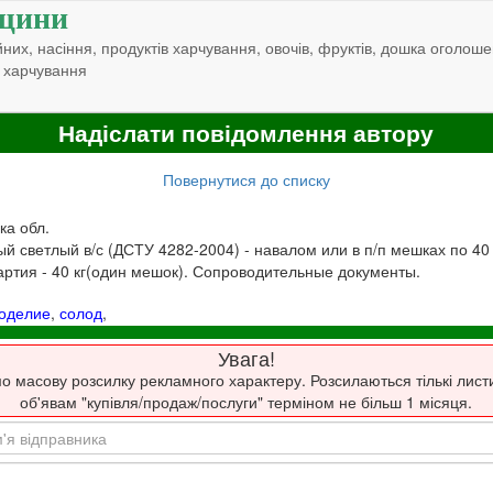
щини
них, насіння, продуктів харчування, овочів, фруктів, дошка оголоше
 харчування
Надіслати повідомлення автору
Повернутися до списку
ка обл.
 светлый в/с (ДСТУ 4282-2004) - навалом или в п/п мешках по 40 
артия - 40 кг(один мешок). Сопроводительные документы.
оделие
,
солод
,
Увага!
о масову розсилку рекламного характеру. Розсилаються тількі лист
об'явам "купівля/продаж/послуги" терміном не більш 1 місяця.