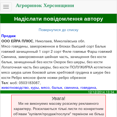
Агроринок Херсонщини
Toggle
navigation
Надіслати повідомлення автору
Повернутися до списку
Продаж
ООО ЕЙРА ПЛЮС
, Николаев, Миколаївська обл.
Мясо говядины, замороженное в блоках Высший сорт Балык
говяжий зачищенный 1 сорт 2 сорт Филе говяжье Фарш говяжий
Свинина, замороженная шейная часть, зачищення без кости
балык, зачищенный без кости Окорок без шкуры, без кости
Лопаточная часть без шкуры, без кости ПОЛУЖИРКА котлетное
мясо шкура шпик боковой шпик хребтовой грудина в шкуре без
кости Ребро мясное филе ножки ребро обрезное
Тел
: моб: 0503183087,
животноводство
,
куры
,
мясо
,
балык
,
свинина
,
говядина
,
12/12/2014 13:34
Увага!
Ми не виконуемо масову розсилку рекламного
характеру. Розсилаються тількі листи по конкретним
об'явам "купівля/продаж/послуги" терміном не більш