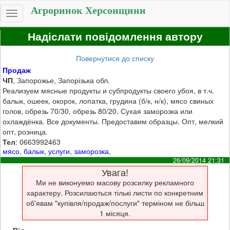
Агроринок Херсонщини
Toggle
navigation
Надіслати повідомлення автору
Повернутися до списку
Продаж
ЧП
, Запорожье, Запорізька обл.
Реализуем мясные продукты и субпродукты своего убоя, в т.ч.
балык, ошеек, окорок, лопатка, грудина (б/к, н/к), мясо свиных
голов, обрезь 70/30, обрезь 80/20. Сухая заморозка или
охлаждёнка. Все документы. Предоставим образцы. Опт, мелкий
опт, розница.
Тел
: 0663992463
мясо
,
балык
,
услуги
,
заморозка
,
26/09/2014 21:31
Увага!
Ми не виконуемо масову розсилку рекламного
характеру. Розсилаються тількі листи по конкретним
об'явам "купівля/продаж/послуги" терміном не більш
1 місяця.