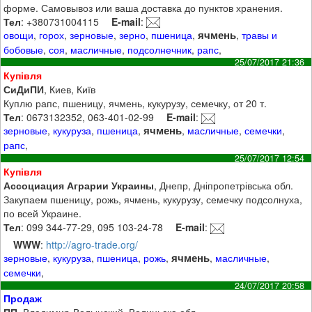
форме. Самовывоз или ваша доставка до пунктов хранения.
Тел
: +380731004115
E-mail
:
ячмень
овощи
,
горох
,
зерновые
,
зерно
,
пшеница
,
,
травы и
бобовые
,
соя
,
масличные
,
подсолнечник
,
рапс
,
25/07/2017 21:36
Купівля
СиДиПИ
, Киев, Київ
Куплю рапс, пшеницу, ячмень, кукурузу, семечку, от 20 т.
Тел
: 0673132352, 063-401-02-99
E-mail
:
ячмень
зерновые
,
кукуруза
,
пшеница
,
,
масличные
,
семечки
,
рапс
,
25/07/2017 12:54
Купівля
Ассоциация Аграрии Украины
, Днепр, Дніпропетрівська обл.
Закупаем пшеницу, рожь, ячмень, кукурузу, семечку подсолнуха,
по всей Украине.
Тел
: 099 344-77-29, 095 103-24-78
E-mail
:
WWW
:
http://agro-trade.org/
ячмень
зерновые
,
кукуруза
,
пшеница
,
рожь
,
,
масличные
,
семечки
,
24/07/2017 20:58
Продаж