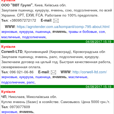
ООО "ВВТ Групп"
, Киев, Київська обл.
Закупаем пшеницу, кукурузу, ячмень, сою, подсолнечник, по всей
Украине. CPT, EXW, FCA. Работаем по 100% предоплате.
Тел
: +380957272172
E-mail
:
WWW
:
https://agrotender.com.ua/kompanii/comp-795-about.html
ячмень
зерновые
,
кукуруза
,
пшеница
,
,
травы и бобовые
,
соя
,
масличные
,
подсолнечник
,
04/08/2017 15:19
Купівля
Corwell-LTD
, Кропивницкий (Кировоград), Кіровоградська обл
Закупаем пшеницу, ячмень, рапс, подсолнечник, кукурузу.
Заключаем договор на целый год. Быстрая качественная работа,
своевременная оплата.
Тел
: 096 021-06-86
E-mail
:
WWW
:
http://corwell-ltd.com/
ячмень
зерновые
,
кукуруза
,
пшеница
,
,
масличные
,
подсолнечник
,
рапс
,
04/08/2017 15:19
Купівля
ЧП
, Николаев, Миколаївська обл.
Куплю ячмень (базис) в хозяйстве. Самовывоз. Цена 5000 грн./т.
Тел
: 0973077609
ячмень
зерновые
,
,