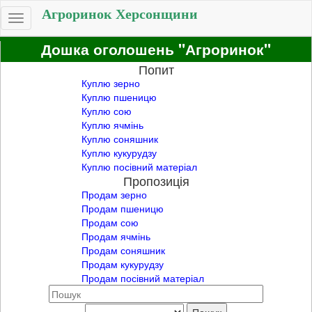
Агроринок Херсонщини
Toggle
navigation
Дошка оголошень "Агроринок"
Попит
Куплю зерно
Куплю пшеницю
Куплю сою
Куплю ячмінь
Куплю соняшник
Куплю кукурудзу
Куплю посівний матеріал
Пропозиція
Продам зерно
Продам пшеницю
Продам сою
Продам ячмінь
Продам соняшник
Продам кукурудзу
Продам посівний матеріал