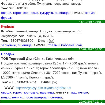
Форма оплаты любая. Пунктуальность гарантируем.
Тел
: 0935168193
ячмень
овощи
,
горох
,
зерновые
,
кукуруза
,
пшеница
,
,
корма
,
фураж
,
11/10/2017 21:32
Купівля
Комбікормовий завод
, Городок, Хмельницька обл.
Закуповую сою, пшеницю, ячмінь.
Тел
: +380674826800
E-mail
:
ячмень
зерновые
,
пшеница
,
,
травы и бобовые
,
соя
,
25/09/2017 08:55
Продаж
ТОВ Торговий Дім «Сіяч»
, Київ, Київська обл.
Продам насіння: пшениця озима Кубус 1Р - 7500 грн./т; ячмінь
озимий Луран 1Р - 7500; горох Клеопатра - 12000; вика ярова -
12000; жито озиме Синтетик-38 - 7000; соняшник Тунка - 1 грн./т,
LG5580 - 1 грн./т, Неома - 1 грн./т.
Тел
: +380 968-297-751
E-mail
:
WWW
:
http://torgovyy-dim-siyach.agrobiz.net
ячмень
овощи
,
горох
,
зерновые
,
пшеница
,
,
масличные
,
подсолнечник
,
посевматериал
,
семена
,
20/09/2017 22:19