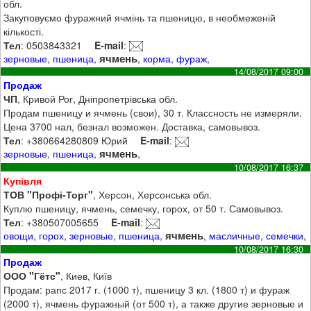
обл.
Закуповуємо фуражний ячмінь та пшеницю, в необмеженій
кількості.
Тел
: 0503843321
E-mail
:
ячмень
зерновые
,
пшеница
,
,
корма
,
фураж
,
14/08/2017 09:00
Продаж
ЧП
, Кривой Рог, Дніпропетрівська обл.
Продам пшеницу и ячмень (свои), 30 т. Классность не измеряли.
Цена 3700 нал, безнал возможен. Доставка, самовывоз.
Тел
: +380664280809 Юрий
E-mail
:
ячмень
зерновые
,
пшеница
,
,
10/08/2017 16:37
Купівля
ТОВ "Профі-Торг"
, Херсон, Херсонська обл.
Куплю пшеницу, ячмень, семечку, горох, от 50 т. Самовывоз.
Тел
: +380507005655
E-mail
:
ячмень
овощи
,
горох
,
зерновые
,
пшеница
,
,
масличные
,
семечки
,
10/08/2017 16:30
Продаж
ООО "Гётс"
, Киев, Київ
Продам: рапс 2017 г. (1000 т), пшеницу 3 кл. (1800 т) и фураж
(2000 т), ячмень фуражный (от 500 т), а также другие зерновые и