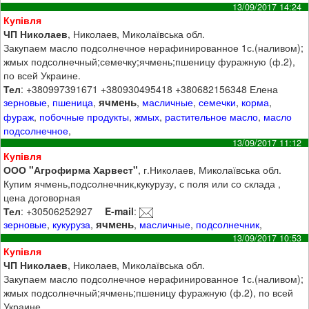
13/09/2017 14:24
Купівля
ЧП Николаев
, Николаев, Миколаївська обл.
Закупаем масло подсолнечное нерафинированное 1с.(наливом);
жмых подсолнечный;семечку;ячмень;пшеницу фуражную (ф.2),
по всей Украине.
Тел
: +380997391671 +380930495418 +380682156348 Елена
ячмень
зерновые
,
пшеница
,
,
масличные
,
семечки
,
корма
,
фураж
,
побочные продукты
,
жмых
,
растительное масло
,
масло
подсолнечное
,
13/09/2017 11:12
Купівля
ООО "Агрофирма Харвест"
, г.Николаев, Миколаївська обл.
Купим ячмень,подсолнечник,кукурузу, с поля или со склада ,
цена договорная
Тел
: +30506252927
E-mail
:
ячмень
зерновые
,
кукуруза
,
,
масличные
,
подсолнечник
,
13/09/2017 10:53
Купівля
ЧП Николаев
, Николаев, Миколаївська обл.
Закупаем масло подсолнечное нерафинированное 1с.(наливом);
жмых подсолнечный;ячмень;пшеницу фуражную (ф.2), по всей
Украине.