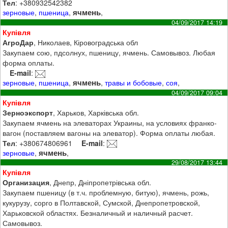
Тел
: +380932542382
ячмень
зерновые
,
пшеница
,
,
04/09/2017 14:19
Купівля
АгроДар
, Николаев, Кіровоградська обл
Закупаем сою, пдсолнух, пшеницу, ячмень. Самовывоз. Любая
форма оплаты.
E-mail
:
ячмень
зерновые
,
пшеница
,
,
травы и бобовые
,
соя
,
04/09/2017 09:04
Купівля
Зерноэкспорт
, Харьков, Харківська обл.
Закупаем ячмень на элеваторах Украины, на условиях франко-
вагон (поставляем вагоны на элеватор). Форма оплаты любая.
Тел
: +380674806961
E-mail
:
ячмень
зерновые
,
,
29/08/2017 13:44
Купівля
Организация
, Днепр, Дніпропетрівська обл.
Закупаем пшеницу (в т.ч. проблемную, битую), ячмень, рожь,
кукурузу, сорго в Полтавской, Сумской, Днепропетровской,
Харьковской областях. Безналичный и наличный расчет.
Самовывоз.