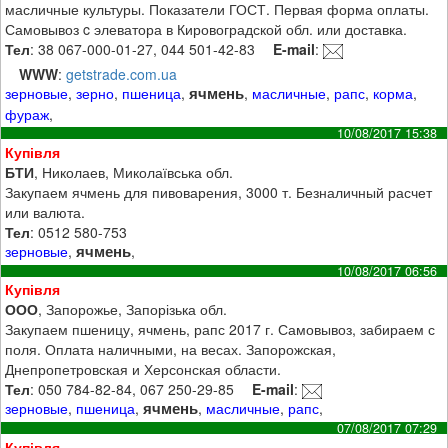
масличные культуры. Показатели ГОСТ. Первая форма оплаты.
Самовывоз c элеватора в Кировоградской обл. или доставка.
Тел
: 38 067-000-01-27, 044 501-42-83
E-mail
:
WWW
:
getstrade.com.ua
ячмень
зерновые
,
зерно
,
пшеница
,
,
масличные
,
рапс
,
корма
,
фураж
,
10/08/2017 15:38
Купівля
БТИ
, Николаев, Миколаївська обл.
Закупаем ячмень для пивоварения, 3000 т. Безналичный расчет
или валюта.
Тел
: 0512 580-753
ячмень
зерновые
,
,
10/08/2017 06:56
Купівля
ООО
, Запорожье, Запорізька обл.
Закупаем пшеницу, ячмень, рапс 2017 г. Самовывоз, забираем с
поля. Оплата наличными, на весах. Запорожская,
Днепропетровская и Херсонская области.
Тел
: 050 784-82-84, 067 250-29-85
E-mail
:
ячмень
зерновые
,
пшеница
,
,
масличные
,
рапс
,
07/08/2017 07:29
Купівля