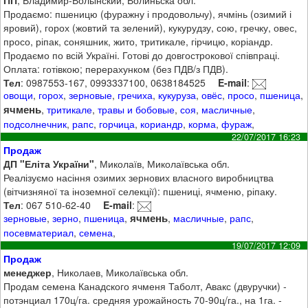
ПП
, Владимир-Волынский, Волиньска обл.
Продаємо: пшеницю (фуражну і продовольчу), ячмінь (озимий і
яровий), горох (жовтий та зелений), кукурудзу, сою, гречку, овес,
просо, ріпак, соняшник, жито, тритикале, гірчицю, коріандр.
Продаємо по всій Україні. Готові до довгострокової співпраці.
Оплата: готівкою; перерахунком (без ПДВ/з ПДВ).
Тел
: 0987553-167, 0993337100, 0638184525
E-mail
:
овощи
,
горох
,
зерновые
,
гречиха
,
кукуруза
,
овёс
,
просо
,
пшеница
,
ячмень
,
тритикале
,
травы и бобовые
,
соя
,
масличные
,
подсолнечник
,
рапс
,
горчица
,
кориандр
,
корма
,
фураж
,
22/07/2017 16:23
Продаж
ДП "Еліта України"
, Миколаїв, Миколаївська обл.
Реалізуємо насіння озимих зернових власного виробництва
(вітчизняної та іноземної селекції): пшениці, ячменю, ріпаку.
Тел
: 067 510-62-40
E-mail
:
ячмень
зерновые
,
зерно
,
пшеница
,
,
масличные
,
рапс
,
посевматериал
,
семена
,
19/07/2017 12:09
Продаж
менеджер
, Николаев, Миколаївська обл.
Продам семена Канадского ячменя Таболт, Авакс (двуручки) -
потэнциал 170ц/га. средняя урожайность 70-90ц/га., на 1га. -