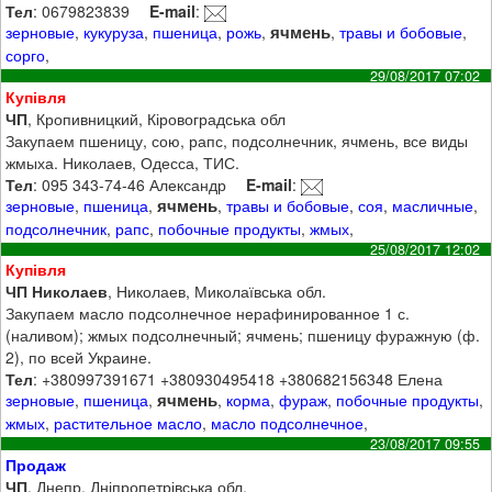
Тел
: 0679823839
E-mail
:
ячмень
зерновые
,
кукуруза
,
пшеница
,
рожь
,
,
травы и бобовые
,
сорго
,
29/08/2017 07:02
Купівля
ЧП
, Кропивницкий, Кіровоградська обл
Закупаем пшеницу, сою, рапс, подсолнечник, ячмень, все виды
жмыха. Николаев, Одесса, ТИС.
Тел
: 095 343-74-46 Александр
E-mail
:
ячмень
зерновые
,
пшеница
,
,
травы и бобовые
,
соя
,
масличные
,
подсолнечник
,
рапс
,
побочные продукты
,
жмых
,
25/08/2017 12:02
Купівля
ЧП Николаев
, Николаев, Миколаївська обл.
Закупаем масло подсолнечное нерафинированное 1 с.
(наливом); жмых подсолнечный; ячмень; пшеницу фуражную (ф.
2), по всей Украине.
Тел
: +380997391671 +380930495418 +380682156348 Елена
ячмень
зерновые
,
пшеница
,
,
корма
,
фураж
,
побочные продукты
,
жмых
,
растительное масло
,
масло подсолнечное
,
23/08/2017 09:55
Продаж
ЧП
, Днепр, Дніпропетрівська обл.