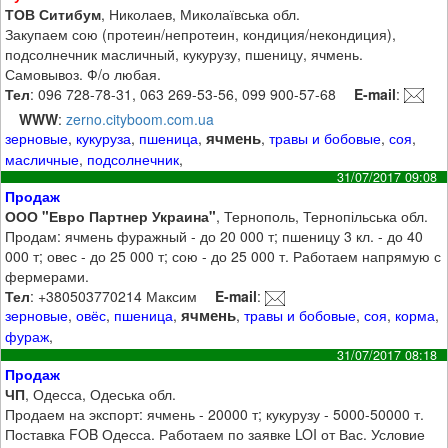
ТОВ Ситибум
, Николаев, Миколаївська обл.
Закупаем сою (протеин/непротеин, кондиция/некондиция),
подсолнечник масличный, кукурузу, пшеницу, ячмень.
Самовывоз. Ф/о любая.
Тел
: 096 728-78-31, 063 269-53-56, 099 900-57-68
E-mail
:
WWW
:
zerno.cityboom.com.ua
ячмень
зерновые
,
кукуруза
,
пшеница
,
,
травы и бобовые
,
соя
,
масличные
,
подсолнечник
,
31/07/2017 09:08
Продаж
ООО "Евро Партнер Украина"
, Тернополь, Тернопільська обл.
Продам: ячмень фуражный - до 20 000 т; пшеницу 3 кл. - до 40
000 т; овес - до 25 000 т; сою - до 25 000 т. Работаем напрямую с
фермерами.
Тел
: +380503770214 Максим
E-mail
:
ячмень
зерновые
,
овёс
,
пшеница
,
,
травы и бобовые
,
соя
,
корма
,
фураж
,
31/07/2017 08:18
Продаж
ЧП
, Одесса, Одеська обл.
Продаем на экспорт: ячмень - 20000 т; кукурузу - 5000-50000 т.
Поставка FOB Одесса. Работаем по заявке LOI от Вас. Условие