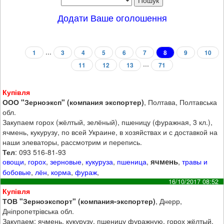
Додати Ваше оголошення
...
1
3
4
5
6
7
8
9
10
...
11
12
13
71
Купівля
ООО "Зерноэксп" (компания экспортер)
, Полтава, Полтавська
обл.
Закупаем горох (жёлтый, зелёный), пшеницу (фуражная, 3 кл.),
ячмень, кукурузу, по всей Украине, в хозяйствах и с доставкой на
наши элеваторы, рассмотрим и перепись.
Тел
: 093 516-81-93
ячмень
овощи
,
горох
,
зерновые
,
кукуруза
,
пшеница
,
,
травы и
бобовые
,
лён
,
корма
,
фураж
,
16/10/2017 08:52
Купівля
ТОВ "Зерноэкспорт" (компания-экспортер)
, Днерр,
Дніпропетрівська обл.
Закупаем: ячмень, кукурузу, пшеницу фуражную, горох жёлтый.