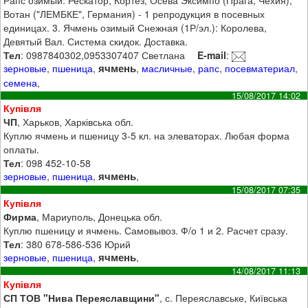
Вотан ("ЛЕМБКЕ", Германия) - 1 репродукция в посевных
единицах. 3. Ячмень озимый Снежная (1Р/эл.): Королева,
Девятый Вал. Система скидок. Доставка.
Тел
: 0987840302,0953307407 Светлана
E-mail
:
ячмень
зерновые
,
пшеница
,
,
масличные
,
рапс
,
посевматериал
,
семена
,
15/08/2017 14:02
Купівля
ЧП
, Харьков, Харківська обл.
Куплю ячмень и пшеницу 3-5 кл. на элеваторах. Любая форма
оплаты.
Тел
: 098 452-10-58
ячмень
зерновые
,
пшеница
,
,
15/08/2017 07:35
Купівля
Фирма
, Мариуполь, Донецька обл.
Куплю пшеницу и ячмень. Самовывоз. Ф/о 1 и 2. Расчет сразу.
Тел
: 380 678-586-536 Юрий
ячмень
зерновые
,
пшеница
,
,
14/08/2017 11:13
Купівля
СП ТОВ "Нива Переяславщини"
, с. Переяславське, Київська