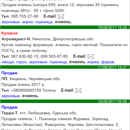
Продам ячмень (натура 650, влага 12, зерновая 30 (примесь
пшеницы 28%) - 35 т. Цена 3200.
Тел
: 095 705-27-68
E-mail
:
ячмень
зерновые
,
зерно
,
пшеница
,
,
18/08/2017 15:22
Купівля
Агромаркет-Н
, Никополь, Дніпропетрівська обл.
Куплю пшеницу фуражную, ячмень, горох желтый. Показатели по
ГОСТу, а также побочку.
Тел
: 067 630-82-15, 099 503-87-85
E-mail
:
ячмень
овощи
,
горох
,
зерновые
,
пшеница
,
,
корма
,
фураж
,
17/08/2017 14:37
Продаж
ПП
, Кицмань, Чернівецька обл.
Продам ячмінь 2017 р.
Тел
: +380993693759 Тетяна
E-mail
:
ячмень
зерновые
,
,
16/08/2017 09:59
Продаж
Терра-Т
, пгт. Любашевка, Одеська обл.
Продам семена: 1. Пшеница озимая Журавка, Зорепад,
Литановка (безостая), Фаворитка, Чорнява, Шестопаловка. 2.
Рапс озимый: Рескатор, Кортез, Осева Эксимпо (Прага, Чехия),