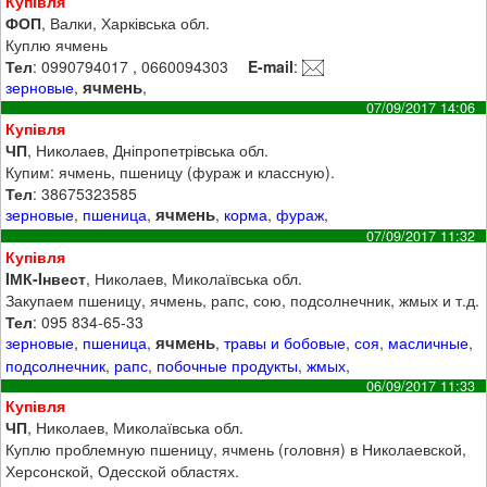
Купівля
ФОП
, Валки, Харківська обл.
Куплю ячмень
Тел
: 0990794017 , 0660094303
E-mail
:
ячмень
зерновые
,
,
07/09/2017 14:06
Купівля
ЧП
, Николаев, Дніпропетрівська обл.
Купим: ячмень, пшеницу (фураж и классную).
Тел
: 38675323585
ячмень
зерновые
,
пшеница
,
,
корма
,
фураж
,
07/09/2017 11:32
Купівля
IМК-Iнвест
, Николаев, Миколаївська обл.
Закупаем пшеницу, ячмень, рапс, сою, подсолнечник, жмых и т.д.
Тел
: 095 834-65-33
ячмень
зерновые
,
пшеница
,
,
травы и бобовые
,
соя
,
масличные
,
подсолнечник
,
рапс
,
побочные продукты
,
жмых
,
06/09/2017 11:33
Купівля
ЧП
, Николаев, Миколаївська обл.
Куплю проблемную пшеницу, ячмень (головня) в Николаевской,
Херсонской, Одесской областях.