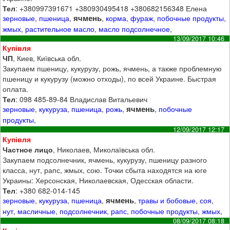
Тел
: +380997391671 +380930495418 +380682156348 Елена
ячмень
зерновые
,
пшеница
,
,
корма
,
фураж
,
побочные продукты
,
жмых
,
растительное масло
,
масло подсолнечное
,
13/09/2017 10:46
Купівля
ЧП
, Киев, Київська обл.
Закупаем пшеницу, кукурузу, рожь, ячмень, а также проблемную
пшеницу и кукурузу (можно отходы), по всей Украине. Быстрая
оплата.
Тел
: 098 485-89-84 Владислав Витальевич
ячмень
зерновые
,
кукуруза
,
пшеница
,
рожь
,
,
побочные
продукты
,
12/09/2017 12:17
Купівля
Частное лицо
, Николаев, Миколаївська обл.
Закупаем подсолнечник, ячмень, кукурузу, пшеницу разного
класса, нут, рапс, жмых, сою. Точки сбыта находятся на юге
Украины: Херсонская, Николаевская, Одесская области.
Тел
: +380 682-014-145
ячмень
зерновые
,
кукуруза
,
пшеница
,
,
травы и бобовые
,
соя
,
нут
,
масличные
,
подсолнечник
,
рапс
,
побочные продукты
,
жмых
,
08/09/2017 08:18