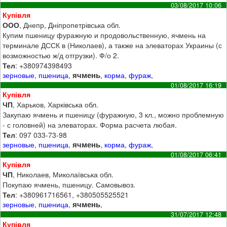
03/08/2017 10:06
Купівля
ООО
, Днепр, Дніпропетрівська обл.
Купим пшеницу фуражную и продовольственную, ячмень на
терминале ДССК в (Николаев), а также на элеваторах Украины (с
возможностью ж/д отгрузки). Ф/о 2.
Тел
: +380974398493
ячмень
зерновые
,
пшеница
,
,
корма
,
фураж
,
01/08/2017 16:19
Купівля
ЧП
, Харьков, Харківська обл.
Закупаю ячмень и пшеницу (фуражную, 3 кл., можно проблемную
- с головней) на элеваторах. Форма расчета любая.
Тел
: 097 033-73-98
ячмень
зерновые
,
пшеница
,
,
корма
,
фураж
,
01/08/2017 06:41
Купівля
ЧП
, Николаев, Миколаївська обл.
Покупаю ячмень, пшеницу. Самовывоз.
Тел
: +380961716561, +380505525521
ячмень
зерновые
,
пшеница
,
,
31/07/2017 12:48
Купівля