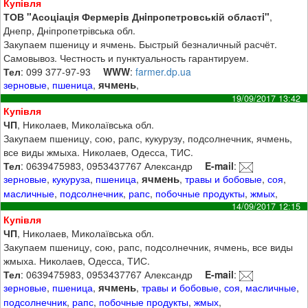
Купівля
ТОВ "Асоцiацiя Фермерiв Днiпропетровськiй областi"
,
Днепр, Дніпропетрівська обл.
Закупаем пшеницу и ячмень. Быстрый безналичный расчёт.
Самовывоз. Честность и пунктуальность гарантируем.
Тел
: 099 377-97-93
WWW
:
farmer.dp.ua
ячмень
зерновые
,
пшеница
,
,
19/09/2017 13:42
Купівля
ЧП
, Николаев, Миколаївська обл.
Закупаем пшеницу, сою, рапс, кукурузу, подсолнечник, ячмень,
все виды жмыха. Николаев, Одесса, ТИС.
Тел
: 0639475983, 0953437767 Александр
E-mail
:
ячмень
зерновые
,
кукуруза
,
пшеница
,
,
травы и бобовые
,
соя
,
масличные
,
подсолнечник
,
рапс
,
побочные продукты
,
жмых
,
14/09/2017 12:15
Купівля
ЧП
, Николаев, Миколаївська обл.
Закупаем пшеницу, сою, рапс, подсолнечник, ячмень, все виды
жмыха. Николаев, Одесса, ТИС.
Тел
: 0639475983, 0953437767 Александр
E-mail
:
ячмень
зерновые
,
пшеница
,
,
травы и бобовые
,
соя
,
масличные
,
подсолнечник
,
рапс
,
побочные продукты
,
жмых
,