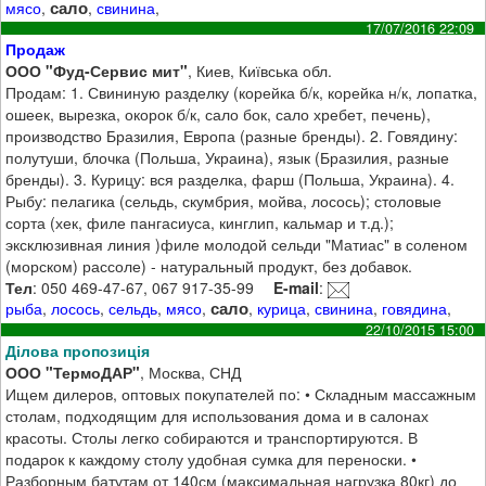
сало
мясо
,
,
свинина
,
17/07/2016 22:09
Продаж
ООО "Фуд-Сервис мит"
, Киев, Київська обл.
Продам: 1. Свининую разделку (корейка б/к, корейка н/к, лопатка,
ошеек, вырезка, окорок б/к, сало бок, сало хребет, печень),
производство Бразилия, Европа (разные бренды). 2. Говядину:
полутуши, блочка (Польша, Украина), язык (Бразилия, разные
бренды). 3. Курицу: вся разделка, фарш (Польша, Украина). 4.
Рыбу: пелагика (сельдь, скумбрия, мойва, лосось); столовые
сорта (хек, филе пангасиуса, кинглип, кальмар и т.д.);
эксклюзивная линия )филе молодой сельди "Матиас" в соленом
(морском) рассоле) - натуральный продукт, без добавок.
Тел
: 050 469-47-67, 067 917-35-99
E-mail
:
сало
рыба
,
лосось
,
сельдь
,
мясо
,
,
курица
,
свинина
,
говядина
,
22/10/2015 15:00
Ділова пропозиція
ООО "ТермоДАР"
, Москва, СНД
Ищем дилеров, оптовых покупателей по: • Складным массажным
столам, подходящим для использования дома и в салонах
красоты. Столы легко собираются и транспортируются. В
подарок к каждому столу удобная сумка для переноски. •
Разборным батутам от 140см (максимальная нагрузка 80кг) до