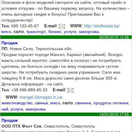
Описание и фото моделей смотрите на сайте, оптовый прайс и
условия отгрузки - по Вашему первому запросу. На количествах –
очень выгодные скидки и бонусы! Приглашаем Вас к
сотрудничеству!
Тел
: 095 123-45-67
E-mail
:
WWW
:
http://stolikreslo.by/
сало
мясо
,
,
транспорт
,
бизнес
,
услуги
,
заморозка
,
09/06/2015 13:36
Продаж
ПП
, Новое Село, Тернопільська обл.
Продам поросят породи Мангал, Кармал (звичайний). Всеїдні,
мають сильний імунітет, самостійні в пологах і не потребують
щеплень, не бояться холодів і на зиму покриваються густою
шерстю. Не потребують складних умов утримання. Сало має
товщину 5-8 см. Маса дорослої свині досягає більше 300 кг.
Детальна інформація - на сайті.
Тел
: +38 096-889-45-33
E-mail
:
WWW
:
mangal.24magaz.in.ua
сало
животноводство
,
свиньи
,
мясо
,
,
свинина
,
продукты питания
,
чай
,
услуги
,
заморозка
,
14/01/2015 17:55
Продаж
ООО ПТК Фост Сев
, Севастополь, Севастопіль
Предлагаем мясо (производства Украины): 1. Говядина 1 кат.