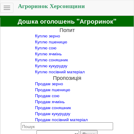
Агроринок Херсонщини
Toggle
navigation
Дошка оголошень "Агроринок"
Попит
Куплю зерно
Куплю пшеницю
Куплю сою
Куплю ячмінь
Куплю соняшник
Куплю кукурудзу
Куплю посівний матеріал
Пропозиція
Продам зерно
Продам пшеницю
Продам сою
Продам ячмінь
Продам соняшник
Продам кукурудзу
Продам посівний матеріал