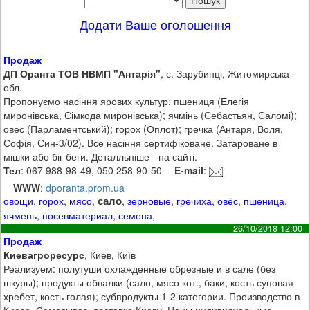
Додати Ваше оголошення
Продаж
ДП Оранта ТОВ НВМП "Антарія"
, с. Зарубинці, Житомирська
обл.
Пропонуємо насіння ярових культур: пшениця (Елегія
миронівська, Сімкода миронівська); ячмінь (Себастьян, Саломі);
овес (Парламентський); горох (Оплот); гречка (Антаря, Воля,
Софія, Син-3/02). Все насіння сертифіковане. Затароване в
мішки або біг беги. Деталльніше - на сайті.
Тел
: 067 988-98-49, 050 258-90-50
E-mail
:
WWW
:
dporanta.prom.ua
сало
овощи
,
горох
,
мясо
,
,
зерновые
,
гречиха
,
овёс
,
пшеница
,
ячмень
,
посевматериал
,
семена
,
26/10/2018 12:00
Продаж
Киевагроресурс
, Киев, Київ
Реализуем: полутуши охлажденные обрезные и в сале (без
шкуры); продукты обвалки (сало, мясо кот., баки, кость суповая
хребет, кость голая); субпродукты 1-2 категории. Производство в