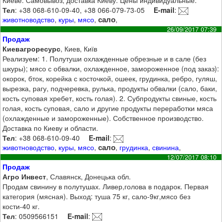
Киеве. Самовывоз, доставка Киеву. Цены индивидуальные.
Тел
: +38 068-610-09-40, +38 066-079-73-05
E-mail
:
сало
животноводство
,
куры
,
мясо
,
,
26/09/2017 07:39
Продаж
Киевагроресурс
, Киев, Київ
Реализуем: 1. Полутуши охлажденные обрезные и в сале (без
шкуры); мясо с обвалки, охлажденное, замороженное (под заказ):
окорок, бток, корейка с косточкой, ошеек, грудинка, ребро, гуляш,
вырезка, рагу, подчеревка, рулька, продукты обвалки (сало, баки,
кость суповая хребет, кость голая). 2. Субпродукты свиные, кость
голая, кость суповая, сало и другие продукты переработки мяса
(охлажденные и замороженные). Собственное производство.
Доставка по Киеву и области.
Тел
: +38 068-610-09-40
E-mail
:
сало
животноводство
,
куры
,
мясо
,
,
грудинка
,
свинина
,
12/07/2017 08:10
Продаж
Агро Инвест
, Славянск, Донецька обл.
Продам свинину в полутушах. Ливер,голова в подарок. Первая
категория (мясная). Выход: туша 75 кг, сало-9кг,мясо без
кости-40 кг.
Тел
: 0509566151
E-mail
: