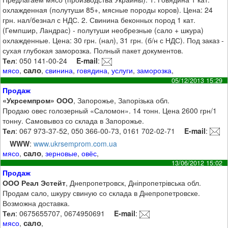
охлажденная (полутуши 85+, мясные породы коров). Цена: 24
грн. нал/безнал с НДС. 2. Свинина беконных пород 1 кат.
(Гемпшир, Ландрас) - полутуши необрезные (сало + шкура)
охлажденные. Цена: 30 грн. (нал), 31 грн. (б/н с НДС). Под заказ -
сухая глубокая заморозка. Полный пакет документов.
Тел
: 050 141-00-24
E-mail
:
сало
мясо
,
,
свинина
,
говядина
,
услуги
,
заморозка
,
05/12/2013 15:29
Продаж
«Укрсемпром» ООО
, Запорожье, Запорізька обл.
Продаю овес голозерный «Саломон». 14 тонн. Цена 2600 грн/1
тонну. Самовывоз со склада в Запорожье.
Тел
: 067 973-37-52, 050 366-00-73, 0161 702-02-71
E-mail
:
WWW
:
www.ukrsemprom.com.ua
сало
мясо
,
,
зерновые
,
овёс
,
13/06/2012 15:02
Продаж
ООО Реал Эстейт
, Днепропетровск, Дніпропетрівська обл.
Продам сало, шкуру свиную со склада в Днепропетровске.
Возможна доставка.
Тел
: 0675655707, 0674950691
E-mail
:
сало
мясо
,
,