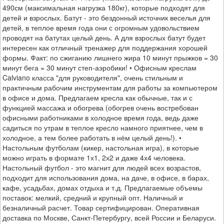
490см (максимальная нагрузка 180кг), которые подходят для
детей и взрослых. Батут - это бездонный источник веселья для
детей, в теплое время года они с огромным удовольствием
проводят на батутах целый день. А для взрослых батут будет
интересен как отличный тренажер для поддержания хорошей
формы. Факт: по сжиганию лишнего жира 10 минут прыжков = 30
минут бега = 30 минут степ-аэробики! • Офисным креслам
Calviano класса "для руководителя", очень стильным и
практичным рабочим инструментам для работы за компьютером
в офисе и дома. Предлагаем кресла как обычные, так и с
функцией массажа и обогрева (обогрев очень востребован
офисными работниками в холодное время года, ведь даже
садиться по утрам в теплое кресло намного приятнее, чем в
холодное, а тем более работать в нём целый день!). •
Настольным футболам (кикер, настольная игра), в которые
можно играть в формате 1х1, 2х2 и даже 4х4 человека.
Настольный футбол - это магнит для людей всех возрастов,
подходит для использования дома, на даче, в офисе, в барах,
кафе, усадьбах, домах отдыха и т.д. Предлагаемые объемы
поставок: мелкий, средний и крупный опт. Наличный и
безналичный расчет. Товар сертифицирован. Оперативная
доставка по Москве, Санкт-Петербургу, всей России и Беларуси.