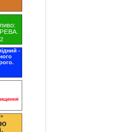
ливо:
РЕВА.
32
ідний -
ного
рого.
1
чищення
И»
цю
.