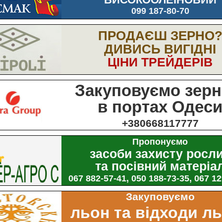
099 187-80-70
ПРОДАЄШ ЗЕРНО
ДИВИСЬ ВИГІДНІ
ЦІНИ ТРЕЙДЕРІВ
Закуповуємо зерн
в портах Одес
+380668117777
Пропонуємо
засоби захисту росл
та посівний матеріа
067 882-57-41, 050 188-73-35, 067 1
Закуповуємо
льон та відходи л