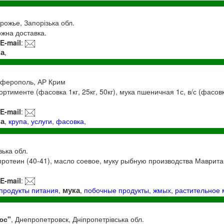
орожье, Запорізька обл.
ожна доставка.
E-mail
:
ка
,
мферополь, АР Крим
тименте (фасовка 1кг, 25кг, 50кг), мука пшеничная 1с, в/с (фасовка 1
E-mail
:
ка
,
крупа
,
услуги
,
фасовка
,
зька обл.
ротеин (40-41), масло соевое, муку рыбную производства Маврита
E-mail
:
мука
продукты питания
,
,
побочные продукты
,
жмых
,
растительное 
юс"
, Днепропетровск, Дніпропетрівська обл.