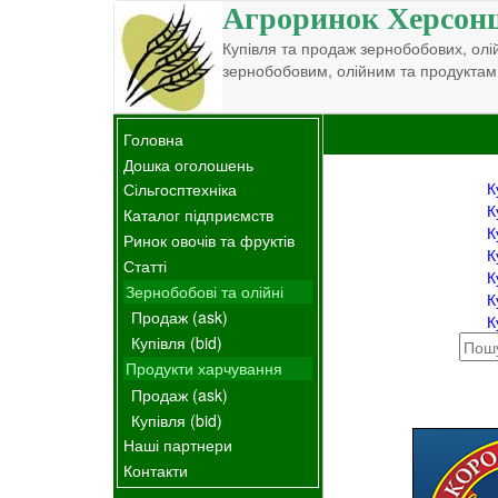
Агроринок Херсон
Купівля та продаж зернобобових, олій
зернобобовим, олійним та продуктам
Головна
Дошка оголошень
К
Сільгосптехніка
К
Каталог підприємств
К
Ринок овочів та фруктів
К
Статті
К
Зернобобові та олійні
К
Продаж (ask)
К
Купівля (bid)
Продукти харчування
Продаж (ask)
Купівля (bid)
Наші партнери
Контакти