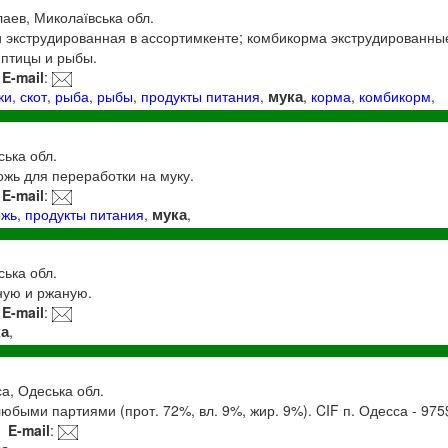
лаев, Миколаївська обл.
 экструдированная в ассортимкенте; комбикорма экструдированные
 птицы и рыбы.
E-mail
:
мука
ки
,
скот
,
рыба
,
рыбы
,
продукты питания
,
,
корма
,
комбикорм
,
ська обл.
жь для переработки на муку.
E-mail
:
мука
ожь
,
продукты питания
,
,
ська обл.
ную и ржаную.
E-mail
:
ка
,
са, Одеська обл.
быми партиями (прот. 72%, вл. 9%, жир. 9%). CIF п. Одесса - 975
E-mail
: