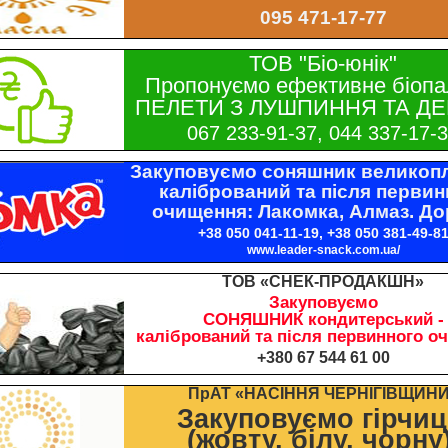
095 471-17-77
ТОВ "Біо-юнік"
Пропонуємо ефективне біопа
ПЕЛЕТИ З ЛУШПИННЯ ТА ДЕ
067 233-91-37, 044 337-17-
Закуповуємо соняшник великопл
калібрований та після первин
очищення: Лакомка, Алмаз. До
+38 050 041-11-19, +38 050 381-49-8
www.leader-snack.com.ua/
ТОВ «СНЕК-ПРОДАКШН»
Закуповуємо
СОНЯШНИК кондитерський -
калібрований та після первинного о
+380 67 544 61 00
ПрАТ «НАСІННЯ ЧЕРНІГІВЩИН
Закуповуємо гірчи
(жовту, білу, чорну)