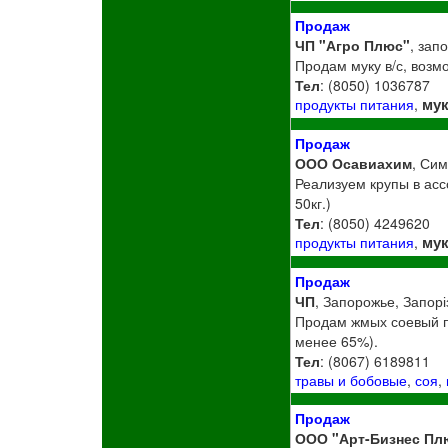
Продаж
ЧП "Агро Плюс"
, зап
Продам муку в/с, возм
Тел
: (8050) 1036787
му
продукты питания
,
Продаж
ООО Осавиахим
, Си
Реализуем крупы в ассор
50кг.)
Тел
: (8050) 4249620
му
продукты питания
,
Продаж
ЧП
, Запорожье, Запорі
Продам жмых соевый п
менее 65%).
Тел
: (8067) 6189811
травы и бобовые
,
соя
,
Продаж
ООО "Арт-Бизнес Пл