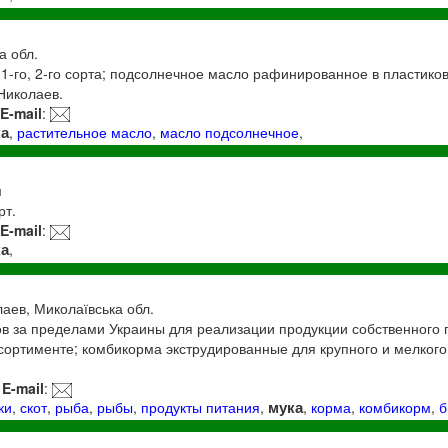
а обл.
1-го, 2-го сорта; подсолнечное масло рафинированное в пластиковы
Николаев.
E-mail
:
ка
,
растительное масло
,
масло подсолнечное
,
м
рт.
E-mail
:
ка
,
лаев, Миколаївська обл.
в за пределами Украины для реализации продукции собственного п
сортименте; комбикорма экструдированные для крупного и мелкого 
E-mail
:
мука
ки
,
скот
,
рыба
,
рыбы
,
продукты питания
,
,
корма
,
комбикорм
,
б