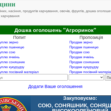
щини
них, насіння, продуктів харчування, овочів, фруктів, дошка оголоше
 харчування
Дошка оголошень "Агроринок"
Попит
Пропозиція
уплю зерно
Продам зерно
уплю пшеницю
Продам пшеницю
уплю сою
Продам сою
уплю ячмінь
Продам ячмінь
уплю соняшник
Продам соняшник
уплю кукурудзу
Продам кукурудзу
уплю посівний матеріал
Продам посівний матері
Додати Ваше оголошення
Закуповуємо:
СОЮ, СОНЯШНИК, СОНЯ
ВИСОКООЛЕЇНОВИЙ