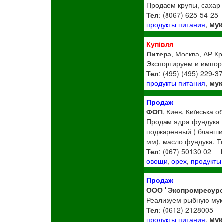
Продаем крупы, сахар
Тел
: (8067) 625-54-25
му
продукты питания
,
Купівля
Литера
, Москва, АР К
Экспортируем и импорт
Тел
: (495) (495) 229-3
му
продукты питания
,
Продаж
ФОП
, Киев, Київська о
Продам ядра фундука (
поджаренный ( бланшир
мм), масло фундука. 
Тел
: (067) 50130 02
овощи
,
орех
,
продукты
Продаж
ООО "Экопромресурс
Реализуем рыбную муку
Тел
: (0612) 2128005
му
продукты питания
,