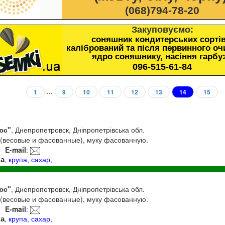
(068)794-78-20
Закуповуємо:
соняшник кондитерських сортів
калібрований та після первинного о
ядро соняшнику, насіння гарбу
096-515-61-84
...
1
9
10
11
12
13
14
15
юс"
, Днепропетровск, Дніпропетрівська обл.
 (весовые и фасованные), муку фасованную.
E-mail
:
ка
,
крупа
,
сахар
,
юс"
, Днепропетровск, Дніпропетрівська обл.
 (весовые и фасованные), муку фасованную.
E-mail
:
ка
,
крупа
,
сахар
,