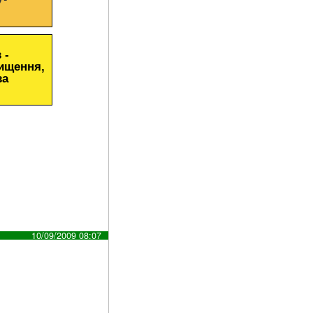
 -
чищення,
за
10/09/2009 08:07