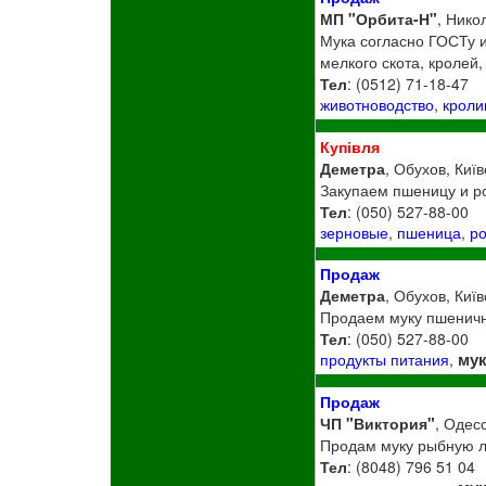
МП "Орбита-Н"
, Нико
Мука согласно ГОСТу и
мелкого скота, кролей,
Тел
: (0512) 71-18-47
животноводство
,
кроли
Купівля
Деметра
, Обухов, Київ
Закупаем пшеницу и ро
Тел
: (050) 527-88-00
зерновые
,
пшеница
,
р
Продаж
Деметра
, Обухов, Київ
Продаем муку пшенич
Тел
: (050) 527-88-00
му
продукты питания
,
Продаж
ЧП "Виктория"
, Одес
Продам муку рыбную лю
Тел
: (8048) 796 51 04