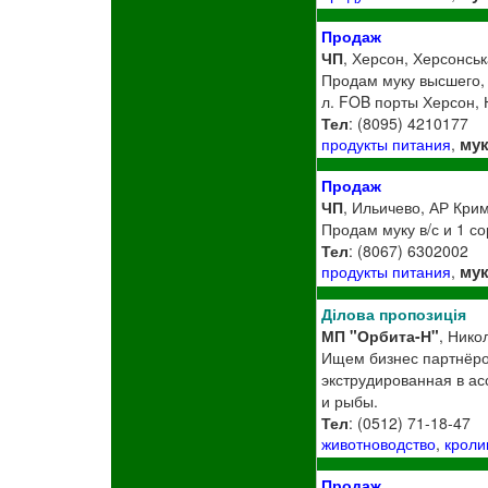
Продаж
ЧП
, Херсон, Херсонськ
Продам муку высшего, 
л. FOB порты Херсон, 
Тел
: (8095) 4210177
му
продукты питания
,
Продаж
ЧП
, Ильичево, АР Кри
Продам муку в/с и 1 со
Тел
: (8067) 6302002
му
продукты питания
,
Ділова пропозиція
МП "Орбита-Н"
, Нико
Ищем бизнес партнёро
экструдированная в ас
и рыбы.
Тел
: (0512) 71-18-47
животноводство
,
кроли
Продаж