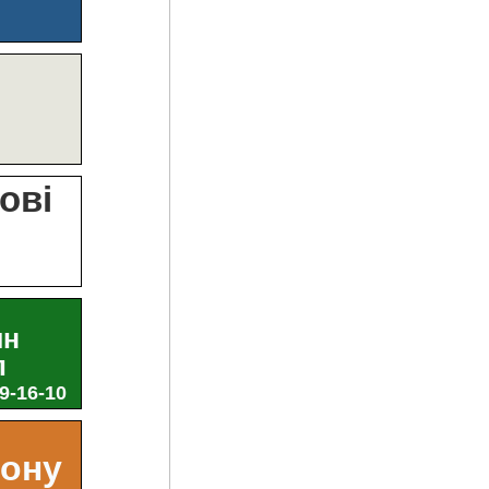
?
ові
и
ин
л
29-16-10
ьону