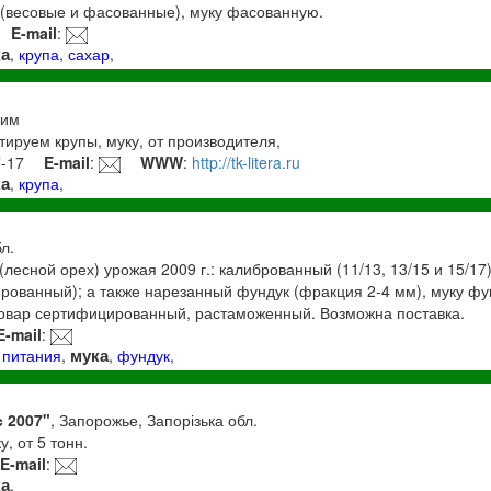
 (весовые и фасованные), муку фасованную.
E-mail
:
ка
,
крупа
,
сахар
,
рим
ируем крупы, муку, от производителя,
7-17
E-mail
:
WWW
:
http://tk-litera.ru
ка
,
крупа
,
бл.
лесной орех) урожая 2009 г.: калиброванный (11/13, 13/15 и 15/17)
ованный); а также нарезанный фундук (фракция 2-4 мм), муку фу
Товар сертифицированный, растаможенный. Возможна поставка.
E-mail
:
мука
 питания
,
,
фундук
,
 2007"
, Запорожье, Запорізька обл.
, от 5 тонн.
E-mail
:
ка
,