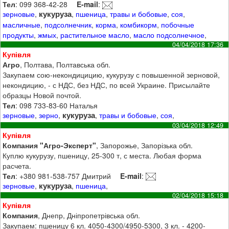
Тел
: 099 368-42-28
E-mail
:
кукуруза
зерновые
,
,
пшеница
,
травы и бобовые
,
соя
,
масличные
,
подсолнечник
,
корма
,
комбикорм
,
побочные
продукты
,
жмых
,
растительное масло
,
масло подсолнечное
,
04/04/2018 17:36
Купівля
Агро
, Полтава, Полтавська обл.
Закупаем сою-некондицицию, кукурузу с повышенной зерновой,
некондицию, - с НДС, без НДС, по всей Украине. Присылайте
образцы Новой почтой.
Тел
: 098 733-83-60 ‎Наталья
кукуруза
зерновые
,
зерно
,
,
травы и бобовые
,
соя
,
03/04/2018 12:49
Купівля
Компания "Агро-Эксперт"
, Запорожье, Запорізька обл.
Куплю кукурузу, пшеницу, 25-300 т, с места. Любая форма
расчета.
Тел
: +380 981-538-757 Дмитрий
E-mail
:
кукуруза
зерновые
,
,
пшеница
,
02/04/2018 15:18
Купівля
Компания
, Днепр, Дніпропетрівська обл.
Закупаем: пшеницу 6 кл. 4050-4300/4950-5300, 3 кл. - 4200-