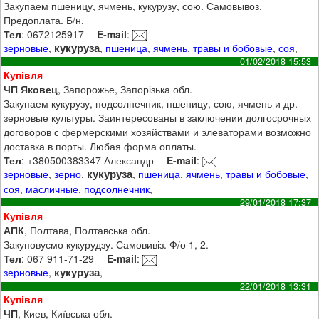
Закупаем пшеницу, ячмень, кукурузу, сою. Самовывоз.
Предоплата. Б/н.
Тел
: 0672125917
E-mail
:
кукуруза
зерновые
,
,
пшеница
,
ячмень
,
травы и бобовые
,
соя
,
01/02/2018 15:53
Купівля
ЧП Яковец
, Запорожье, Запорізька обл.
Закупаем кукурузу, подсолнечник, пшеницу, сою, ячмень и др.
зерновые культуры. Заинтересованы в заключении долгосрочных
договоров с фермерскими хозяйствами и элеваторами возможно
доставка в порты. Любая форма оплаты.
Тел
: +380500383347 Александр
E-mail
:
кукуруза
зерновые
,
зерно
,
,
пшеница
,
ячмень
,
травы и бобовые
,
соя
,
масличные
,
подсолнечник
,
29/01/2018 17:37
Купівля
АПК
, Полтава, Полтавська обл.
Закуповуємо кукурудзу. Самовивіз. Ф/о 1, 2.
Тел
: 067 911-71-29
E-mail
:
кукуруза
зерновые
,
,
22/01/2018 13:31
Купівля
ЧП
, Киев, Київська обл.