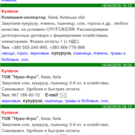
18/04/2018 15:13
Купівля
Компания-экспортер
, Киев, Київська обл.
Закупаем кукурузу, ячмень, пшеницу, сою, гороха и др., любого
качества, на условиях СРТ/FCA/EXW. Рассматриваем
долгосрочные договора с фермерскими хозяйствами,
элеваторами. Форма оплаты 1 (с НДС).
Тел
: +380 503-240-995, +380 969-776-886
кукуруза
овощи
,
горох
,
зерновые
,
,
пшеница
,
ячмень
,
травы и
бобовые
,
соя
,
16/04/2018 18:04
Купівля
ТОВ "Нуво-Агро"
, Киев, Київ
Закупаем сою, кукурузу, пшеницу 3-6 кл. в хозяйствах.
Самовывоз. Удобная и быстрая оплата.
Тел
: 067 188-92-72
E-mail
:
кукуруза
зерновые
,
,
пшеница
,
травы и бобовые
,
соя
,
12/04/2018 09:15
Купівля
ТОВ "Нуво-Агро"
, Киев, Київ
Закупаем сою, кукурузу, пшеницу 3-6 кл. в хозяйствах.
Самовывоз. Удобная и быстрая оплата.