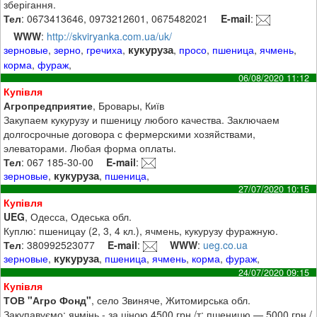
зберігання.
Тел
: 0673413646, 0973212601, 0675482021
E-mail
:
WWW
:
http://skviryanka.com.ua/uk/
кукуруза
зерновые
,
зерно
,
гречиха
,
,
просо
,
пшеница
,
ячмень
,
корма
,
фураж
,
06/08/2020 11:12
Купівля
Агропредприятие
, Бровары, Київ
Закупаем кукурузу и пшеницу любого качества. Заключаем
долгосрочные договора с фермерскими хозяйствами,
элеваторами. Любая форма оплаты.
Тел
: 067 185-30-00
E-mail
:
кукуруза
зерновые
,
,
пшеница
,
27/07/2020 10:15
Купівля
UEG
, Одесса, Одеська обл.
Куплю: пшеницау (2, 3, 4 кл.), ячмень, кукурузу фуражную.
Тел
: 380992523077
E-mail
:
WWW
:
ueg.co.ua
кукуруза
зерновые
,
,
пшеница
,
ячмень
,
корма
,
фураж
,
24/07/2020 09:15
Купівля
ТОВ "Агро Фонд"
, село Звиняче, Житомирська обл.
Закупавуємо: ячмінь - за ціною 4500 грн./т; пшеницю — 5000 грн./