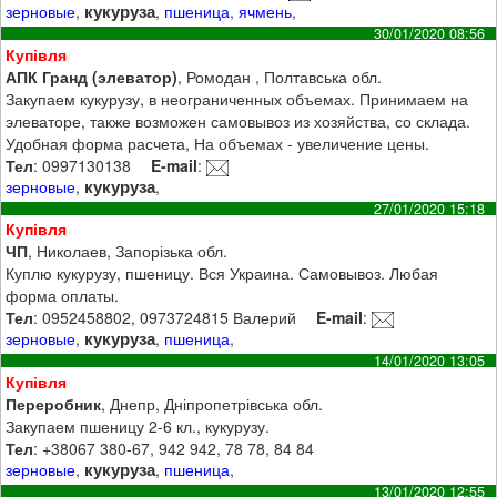
кукуруза
зерновые
,
,
пшеница
,
ячмень
,
30/01/2020 08:56
Купівля
АПК Гранд (элеватор)
, Ромодан , Полтавська обл.
Закупаем кукурузу, в неограниченных объемах. Принимаем на
элеваторе, также возможен самовывоз из хозяйства, со склада.
Удобная форма расчета, На объемах - увеличение цены.
Тел
: 0997130138
E-mail
:
кукуруза
зерновые
,
,
27/01/2020 15:18
Купівля
ЧП
, Николаев, Запорізька обл.
Куплю кукурузу, пшеницу. Вся Украина. Самовывоз. Любая
форма оплаты.
Тел
: 0952458802, 0973724815 Валерий
E-mail
:
кукуруза
зерновые
,
,
пшеница
,
14/01/2020 13:05
Купівля
Переробник
, Днепр, Дніпропетрівська обл.
Закупаем пшеницу 2-6 кл., кукурузу.
Тел
: +38067 380-67, 942 942, 78 78, 84 84
кукуруза
зерновые
,
,
пшеница
,
13/01/2020 12:55