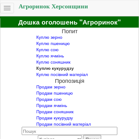
Агроринок Херсонщини
Toggle
navigation
Дошка оголошень "Агроринок"
Попит
Куплю зерно
Куплю пшеницю
Куплю сою
Куплю ячмінь
Куплю соняшник
Куплю кукурудзу
Куплю посівний матеріал
Пропозиція
Продам зерно
Продам пшеницю
Продам сою
Продам ячмінь
Продам соняшник
Продам кукурудзу
Продам посівний матеріал