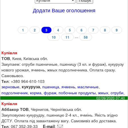
Додати Ваше оголошення
1
2
3
4
5
6
7
8
9
...
10
11
58
Купівля
ТОВ
, Киев, Київська обл.
Закупаем: отруби пшеничные, пшеницу (3 кл. и фураж), кукурузу
нового урожая, ячмень, жмых подсолнечника. Оплата сразу.
Самовывоз.
Тел
: +380 964-610-103
кукуруза
зерновые
,
,
пшеница
,
ячмень
,
масличные
,
подсолнечник
,
корма
,
фураж
,
побочные продукты
,
жмых
,
отруби
,
02/09/2020 07:40
Купівля
Аббакор ТОВ
, Чернигов, Чернігівська обл.
Закуповуємо кукурудзу, пшеницю 2-4 кл., ячмінь. Якість згідно
ДСТУ. Оплата під завантажену вагу. Самовивіз або доставка.
Тел
: 067 352-39-33
E-mail
: