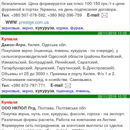
безналичная. Цена формируется как плюс 100-150 грн./т к цене
фуражной в портах Украины, на день подписания договора.
Тел
: +380 507-078-592, +380 962-396-759
E-mail
:
WWW
:
prestige.com.ua
кукуруза
зерновые
,
зерно
,
,
корма
,
фураж
,
28/11/2019 13:35
Купівля
Давос-Агро
, Килия, Одеська обл.
Покупаем зерно (пшеница, ячмень, кукуруза - по очереди), у
сельхозпроизводителей Одесской области (районы Килийский,
Измаильский, Болградский, Ренийский, Саратский,
Татарбунарский, Арцизский, Тарутинский, Б-Днестровский).
Объемы от 25 до 3000 т. Приемка в порту Килия. Ф/о 1 и 2.
Оплачиваем наперёд, в хозяйстве. Самовывоз.
Тел
: +380 672-787-771
E-mail
:
кукуруза
зерновые
,
зерно
,
,
пшеница
,
ячмень
,
26/11/2019 10:32
Купівля
ООО НКПОЛ Лтд
, Полтава, Полтавська обл.
Покупка зерна, нута, сои, кукурузы, фасоли, гороха - на экспорт.
Различные формы расчета. Работа на компанию из Англии.
Формируем сеть посредников, за агентские выплаты со сделок.