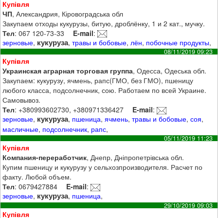
Купівля
ЧП
, Александрия, Кіровоградська обл
Закупаем отходы кукурузы, битую, дроблёнку, 1 и 2 кат., мучку.
Тел
: 067 120-73-33
E-mail
:
кукуруза
зерновые
,
,
травы и бобовые
,
лён
,
побочные продукты
,
08/11/2019 09:23
Купівля
Украинская аграрная торговая группа
, Одесса, Одеська обл.
Закупаем: кукурузу, ячмень, рапс(ГМО, без ГМО), пшеницу
любого класса, подсолнечник, сою. Работаем по всей Украине.
Самовывоз.
Тел
: +380993602730, +380971336427
E-mail
:
кукуруза
зерновые
,
,
пшеница
,
ячмень
,
травы и бобовые
,
соя
,
масличные
,
подсолнечник
,
рапс
,
05/11/2019 11:23
Купівля
Компания-переработчик
, Днепр, Дніпропетрівська обл.
Купим пшеницу и кукурузу у сельхозпроизводителя. Расчет по
факту. Любой объем.
Тел
: 0679427884
E-mail
:
кукуруза
зерновые
,
,
пшеница
,
29/10/2019 09:03
Купівля