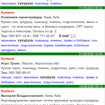
кукуруза
зерновые
,
,
пшеница
,
ячмень
,
01/09/2020 08:34
Купівля
Компания-зернотрейдер
, Киев, Київ
Купим сою, кукурузу, пшеницу, ячмень, подсолнечник, жмых и
шрот - по зачетному весу, в базовых кондициях. СРТ порты
Херсон и Николаев. Оплата по ф. 2.
Тел
: 050 507-14-41, 098 771-22-67
E-mail
:
кукуруза
зерновые
,
,
пшеница
,
ячмень
,
травы и бобовые
,
соя
,
масличные
,
подсолнечник
,
корма
,
комбикорм
,
побочные
продукты
,
жмых
,
31/08/2020 16:40
Купівля
Агро Транс
, Херсон, Херсонська обл.
Куплю горох, пшеницу, ячмень, подсолнух, рапс, сою, кукурузу.
Тел
: 095 595-89-01
кукуруза
овощи
,
горох
,
зерновые
,
,
пшеница
,
ячмень
,
травы и
бобовые
,
соя
,
масличные
,
подсолнечник
,
рапс
,
18/08/2020 08:13
Купівля
Валерий Владиславович
, Киев, Київ
Агропредприятие закупает оптом зерновые культуры (кукуруза,
подсолнечник, пшеница и др.) любого качества. Заключаем