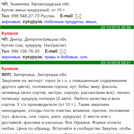
ЧП
, Знамянка, Кіровоградська обл
Куплю жмых кукурузный, от 10 т.
Тел
: 098 548-27-73 Руслан
E-mail
:
кукуруза
зерновые
,
,
побочные продукты
,
жмых
,
24/10/2019 09:58
Купівля
ЧП
, Днепр, Дніпропетрівська обл.
Куплю сою, кукурузу. Нал/расчет.
Тел
: 096 136-76-33
E-mail
:
кукуруза
зерновые
,
,
травы и бобовые
,
соя
,
23/10/2019 09:21
Купівля
ФЛП
, Запорожье, Запорізька обл.
Закупаем на экспорт: горох (в т.ч. с повышенным содержанием
другого цвета), половинки гороха; нут; бобы; вику; фасоль;
чечевица (всех сортов, чистую, сорную, рассмотрим все); люпин;
пелюшку; кукурузу попкорн (2 авто). Любого качества и всех
сортов. У с/х производителя (от 10 т ). Также закупаем
некондицию, отходы посте очистки, влажное, прелое, половинки
(нут, фасоль, соя, горох, рапс, кукуруза). С места или с
доставкой, фасовка и насыпью. Вся Украина. Форма оплаты
любая. Цена по образцу. Вступайте в сообщество Закупка, чтобы
получать актуальные цены и информацию о закупке зерновых,