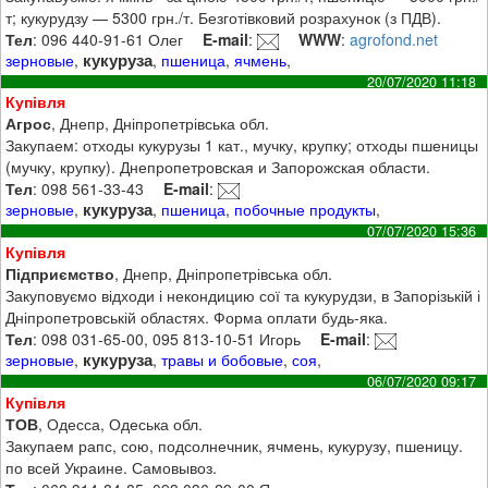
т; кукурудзу — 5300 грн./т. Безготівковий розрахунок (з ПДВ).
Тел
: 096 440-91-61 Олег
E-mail
:
WWW
:
agrofond.net
кукуруза
зерновые
,
,
пшеница
,
ячмень
,
20/07/2020 11:18
Купівля
Агрос
, Днепр, Дніпропетрівська обл.
Закупаем: отходы кукурузы 1 кат., мучку, крупку; отходы пшеницы
(мучку, крупку). Днепропетровская и Запорожская области.
Тел
: 098 561-33-43
E-mail
:
кукуруза
зерновые
,
,
пшеница
,
побочные продукты
,
07/07/2020 15:36
Купівля
Підприємство
, Днепр, Дніпропетрівська обл.
Закуповуємо відходи і некондицию сої та кукурудзи, в Запорізькій і
Дніпропетровській областях. Форма оплати будь-яка.
Тел
: 098 031-65-00, 095 813-10-51 Игорь
E-mail
:
кукуруза
зерновые
,
,
травы и бобовые
,
соя
,
06/07/2020 09:17
Купівля
ТОВ
, Одесса, Одеська обл.
Закупаем рапс, сою, подсолнечник, ячмень, кукурузу, пшеницу.
по всей Украине. Самовывоз.