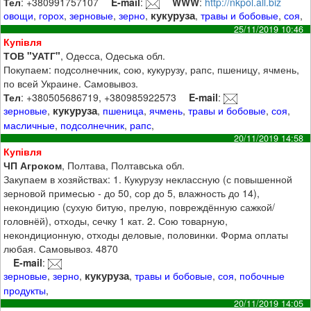
Тел
: +380991757107
E-mail
:
WWW
:
http://nkpol.all.biz
кукуруза
овощи
,
горох
,
зерновые
,
зерно
,
,
травы и бобовые
,
соя
,
25/11/2019 10:46
Купівля
ТОВ "УАТГ"
, Одесса, Одеська обл.
Покупаем: подсолнечник, сою, кукурузу, рапс, пшеницу, ячмень,
по всей Украине. Самовывоз.
Тел
: +380505686719, +380985922573
E-mail
:
кукуруза
зерновые
,
,
пшеница
,
ячмень
,
травы и бобовые
,
соя
,
масличные
,
подсолнечник
,
рапс
,
20/11/2019 14:58
Купівля
ЧП Агроком
, Полтава, Полтавська обл.
Закупаем в хозяйствах: 1. Кукурузу неклассную (с повышенной
зерновой примесью - до 50, сор до 5, влажность до 14),
некондицию (сухую битую, прелую, повреждённую сажкой/
головнёй), отходы, сечку 1 кат. 2. Сою товарную,
некондиционную, отходы деловые, половинки. Форма оплаты
любая. Самовывоз. 4870
E-mail
:
кукуруза
зерновые
,
зерно
,
,
травы и бобовые
,
соя
,
побочные
продукты
,
20/11/2019 14:05