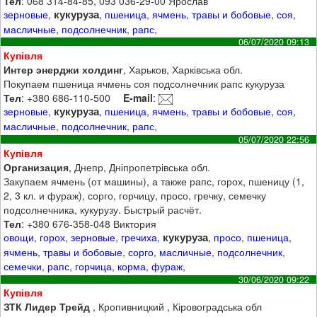
Тел
: 068 314-84-85, 093 036-29-00 Ярослав
кукуруза
зерновые
,
,
пшеница
,
ячмень
,
травы и бобовые
,
соя
,
масличные
,
подсолнечник
,
рапс
,
06/07/2020 09:13
Купівля
Интер энерджи холдинг
, Харьков, Харківська обл.
Покупаем пшеница ячмень соя подсолнечник рапс кукуруза
Тел
: +380 686-110-500
E-mail
:
кукуруза
зерновые
,
,
пшеница
,
ячмень
,
травы и бобовые
,
соя
,
масличные
,
подсолнечник
,
рапс
,
05/07/2020 22:56
Купівля
Организация
, Днепр, Дніпропетрівська обл.
Закупаем ячмень (от машины), а также рапс, горох, пшеницу (1,
2, 3 кл. и фураж), сорго, горчицу, просо, гречку, семечку
подсолнечника, кукурузу. Быстрый расчёт.
Тел
: +380 676-358-048 Виктория
кукуруза
овощи
,
горох
,
зерновые
,
гречиха
,
,
просо
,
пшеница
,
ячмень
,
травы и бобовые
,
сорго
,
масличные
,
подсолнечник
,
семечки
,
рапс
,
горчица
,
корма
,
фураж
,
30/06/2020 09:22
Купівля
ЗТК Лидер Трейд
, Кропивницкий , Кіровоградська обл