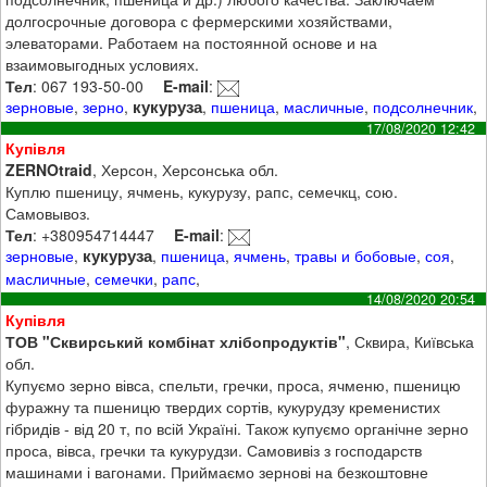
долгосрочные договора с фермерскими хозяйствами,
элеваторами. Работаем на постоянной основе и на
взаимовыгодных условиях.
Тел
: 067 193-50-00
E-mail
:
кукуруза
зерновые
,
зерно
,
,
пшеница
,
масличные
,
подсолнечник
,
17/08/2020 12:42
Купівля
ZERNOtraid
, Херсон, Херсонська обл.
Куплю пшеницу, ячмень, кукурузу, рапс, семечкц, сою.
Самовывоз.
Тел
: +380954714447
E-mail
:
кукуруза
зерновые
,
,
пшеница
,
ячмень
,
травы и бобовые
,
соя
,
масличные
,
семечки
,
рапс
,
14/08/2020 20:54
Купівля
ТОВ "Сквирський комбінат хлібопродуктів"
, Сквира, Київська
обл.
Купуємо зерно вівса, спельти, гречки, проса, ячменю, пшеницю
фуражну та пшеницю твердих сортів, кукурудзу кременистих
гібридів - від 20 т, по всій Україні. Також купуємо органічне зерно
проса, вівса, гречки та кукурудзи. Самовивіз з господарств
машинами і вагонами. Приймаємо зернові на безкоштовне