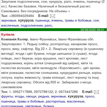
Закупаем подсолнечник, сою, кукурузу, рапс, ячмень, пшеницу (2
кл.). Качество базовое. Наличный и безналичный расчет.
Самовывоз. Без посредников. На объемы +
Тел
: +380994029484
E-mail
:
кукуруза
зерновые
,
,
пшеница
,
ячмень
,
травы и бобовые
,
соя
,
масличные
,
подсолнечник
,
рапс
,
30/06/2020 09:21
Купівля
Компанія Коляр
, Івано-Франківськ, Івано-Франківська обл.
Закуповуємо: 1. Редьку олійну, розторопшу, канаркове просо,
просо, вику, сафлор. Від 22 т. 2. Лікарську сировину (в сушеному
вигляді): ягода і цвіт бузини, плоди шипшини (з сушки), ягода
ялівцю, лист берези, кора крушини, лист кропиви, лист
подорожника, корінь алтея (очищений від шкірки), квіти та
пелюстки волошки, квіти календули «Королівської», цвіт арніки,
квіти ромашки, пелюстки соняшника, кукурудзяні рильця, корінь
лопуха, корінь живокосту, трава ехінацеї, лист чорниці та іншу
лікарську сировину. Обсяги від 500 кг. Забираємо з місця,
самовивозом.
Тел
: 1. 0952717888, 0970788122; 2. 0673447286
E-mail
:
кукуруза
фрукты
,
ягоды
,
овощи
,
редька
,
зерновые
,
,
просо
,
пшеница
,
травы и бобовые
,
расторопша
,
масличные
,
подсолнечник
,
цветковые
,
бузина
,