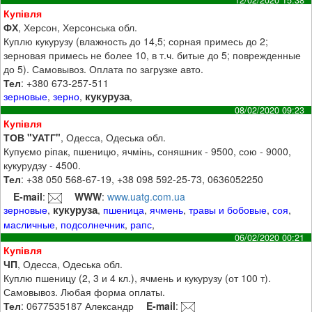
12/02/2020 15:38
Купівля
ФХ
, Херсон, Херсонська обл.
Куплю кукурузу (влажность до 14,5; сорная примесь до 2;
зерновая примесь не более 10, в т.ч. битые до 5; поврежденные
до 5). Самовывоз. Оплата по загрузке авто.
Тел
: +380 673-257-511
кукуруза
зерновые
,
зерно
,
,
08/02/2020 09:23
Купівля
ТОВ "УАТГ"
, Одесса, Одеська обл.
Купуємо ріпак, пшеницю, ячмінь, соняшник - 9500, сою - 9000,
кукурудзу - 4500.
Тел
: +38 050 568-67-19, +38 098 592-25-73, 0636052250
E-mail
:
WWW
:
www.uatg.com.ua
кукуруза
зерновые
,
,
пшеница
,
ячмень
,
травы и бобовые
,
соя
,
масличные
,
подсолнечник
,
рапс
,
06/02/2020 00:21
Купівля
ЧП
, Одесса, Одеська обл.
Куплю пшеницу (2, 3 и 4 кл.), ячмень и кукурузу (от 100 т).
Самовывоз. Любая форма оплаты.
Тел
: 0677535187 Александр
E-mail
: