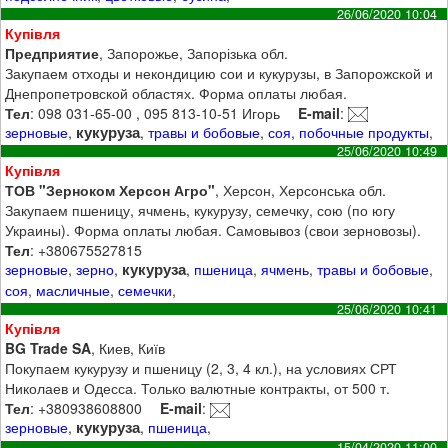
26/06/2020 10:04
Купівля
Предприятие
, Запорожье, Запорізька обл.
Закупаем отходы и некондицию сои и кукурузы, в Запорожской и
Днепропетровской областях. Форма оплаты любая.
Тел
: 098 031-65-00 ‬, 095 813-10-51 Игорь
E-mail
:
кукуруза
зерновые
,
,
травы и бобовые
,
соя
,
побочные продукты
,
25/06/2020 10:49
Купівля
ТОВ "Зерноком Херсон Агро"
, Херсон, Херсонська обл.
Закупаем пшеницу, ячмень, кукурузу, семечку, сою (по югу
Украины). Форма оплаты любая. Самовывоз (свои зерновозы).
Тел
: +380675527815
кукуруза
зерновые
,
зерно
,
,
пшеница
,
ячмень
,
травы и бобовые
,
соя
,
масличные
,
семечки
,
25/06/2020 10:41
Купівля
BG Trade SA
, Киев, Київ
Покупаем кукурузу и пшеницу (2, 3, 4 кл.), на условиях СРТ
Николаев и Одесса. Только валютные контракты, от 500 т.
Тел
: +380938608800
E-mail
:
кукуруза
зерновые
,
,
пшеница
,
15/04/2020 11:00