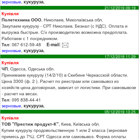
кукуруза
зерновые
,
,
21/12/2019 09:19
Купівля
Полетехника ООО
, Николаев, Миколаївська обл.
Закупаем кукурузу - СРТ Николаев. Безнал (с НДС). Оплата и
выгрузка быстрые. С/х производителю возможна предоплата.
Работаем с 1 посредником.
Тел
: 067 612-59-48
E-mail
:
кукуруза
зерновые
,
,
17/12/2019 11:29
Купівля
ЧП
, Одесса, Одеська обл.
Принимаем кукурузу (14/2/10) в Скибине Черкасской области.
Цена 3300 (ф. 2 ). Расчет по реестрам или самовывоз из
хозяйств цена договорная, зависит от логистики. При самовывозе
- расчет на весах.
Тел
: 095 838-44-41
кукуруза
зерновые
,
,
05/12/2019 13:25
Купівля
ТОВ "Престиж продукт-К"
, Киев, Київська обл.
Купим кукурузу продовольственную 1 или 2 класса (зерновая
примесь до 7%). СРТ Одесса или самовывоз. Форма оплаты