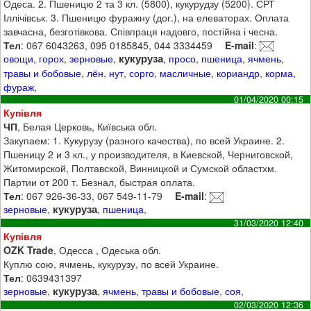
Одеса. 2. Пшеницю 2 та 3 кл. (5800), кукурудзу (5200). СРТ
Іллічівськ. 3. Пшеницю фуражну (дог.), на елеваторах. Оплата
завчасна, безготівкова. Співпраця надовго, постійна і чесна.
Тел
: 067 6043263, 095 0185845, 044 3334459
E-mail
:
кукуруза
овощи
,
горох
,
зерновые
,
,
просо
,
пшеница
,
ячмень
,
травы и бобовые
,
лён
,
нут
,
сорго
,
масличные
,
кориандр
,
корма
,
фураж
,
01/04/2020 00:15
Купівля
ЧП
, Белая Церковь, Київська обл.
Закупаем: 1. Кукурузу (разного качества), по всей Украине. 2.
Пшеницу 2 и 3 кл., у производителя, в Киевской, Черниговской,
Житомирской, Полтавской, Винницкой и Сумской областхм.
Партии от 200 т. Безнал, быстрая оплата.
Тел
: 067 926-36-33, 067 549-11-79
E-mail
:
кукуруза
зерновые
,
,
пшеница
,
31/03/2020 12:40
Купівля
OZK Trade
, Одесса , Одеська обл.
Куплю сою, ячмень, кукурузу, по всей Украине.
Тел
: 0639431397
кукуруза
зерновые
,
,
ячмень
,
травы и бобовые
,
соя
,
02/03/2020 12:36