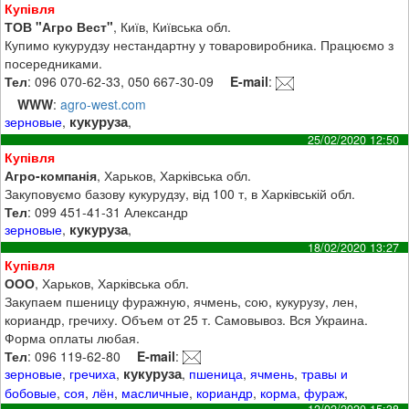
Купівля
ТОВ "Агро Вест"
, Київ, Київська обл.
Купимо кукурудзу нестандартну у товаровиробника. Працюємо з
посередниками.
Тел
: 096 070-62-33, 050 667-30-09
E-mail
:
WWW
:
agro-west.com
кукуруза
зерновые
,
,
25/02/2020 12:50
Купівля
Агро-компанія
, Харьков, Харківська обл.
Закуповуємо базову кукурудзу, від 100 т, в Харківській обл.
Тел
: 099 451-41-31 Александр
кукуруза
зерновые
,
,
18/02/2020 13:27
Купівля
ООО
, Харьков, Харківська обл.
Закупаем пшеницу фуражную, ячмень, сою, кукурузу, лен,
кориандр, гречиху. Объем от 25 т. Самовывоз. Вся Украина.
Форма оплаты любая.
Тел
: 096 119-62-80
E-mail
:
кукуруза
зерновые
,
гречиха
,
,
пшеница
,
ячмень
,
травы и
бобовые
,
соя
,
лён
,
масличные
,
кориандр
,
корма
,
фураж
,