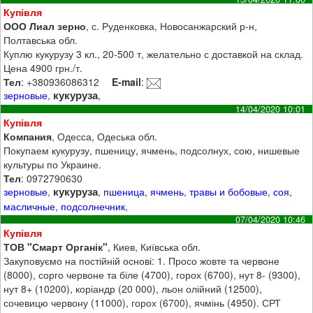
Купівля
ООО Лиал зерно
, с. Руденковка, Новосанжарский р-н,
Полтавська обл.
Куплю кукурузу 3 кл., 20-500 т, желательно с доставкой на склад.
Цена 4900 грн./т.
Тел
: +380936086312
E-mail
:
кукуруза
зерновые
,
,
14/04/2020 10:01
Купівля
Компания
, Одесса, Одеська обл.
Покупаем кукурузу, пшеницу, ячмень, подсолнух, сою, нишевые
культуры по Украине.
Тел
: 0972790630
кукуруза
зерновые
,
,
пшеница
,
ячмень
,
травы и бобовые
,
соя
,
масличные
,
подсолнечник
,
07/04/2020 10:46
Купівля
ТОВ "Смарт Органік"
, Киев, Київська обл.
Закуповуємо на постійній основі: 1. Просо жовте та червоне
(8000), сорго червоне та біле (4700), горох (6700), нут 8- (9300),
нут 8+ (10200), коріандр (20 000), льон олійний (12500),
сочевицю червону (11000), горох (6700), ячмінь (4950). СРТ