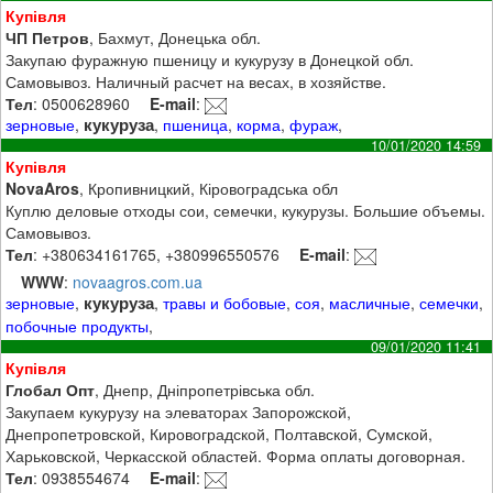
Купівля
ЧП Петров
, Бахмут, Донецька обл.
Закупаю фуражную пшеницу и кукурузу в Донецкой обл.
Самовывоз. Наличный расчет на весах, в хозяйстве.
Тел
: 0500628960
E-mail
:
кукуруза
зерновые
,
,
пшеница
,
корма
,
фураж
,
10/01/2020 14:59
Купівля
NovaAros
, Кропивницкий, Кіровоградська обл
Куплю деловые отходы сои, семечки, кукурузы. Большие объемы.
Самовывоз.
Тел
: +380634161765, +380996550576
E-mail
:
WWW
:
novaagros.com.ua
кукуруза
зерновые
,
,
травы и бобовые
,
соя
,
масличные
,
семечки
,
побочные продукты
,
09/01/2020 11:41
Купівля
Глобал Опт
, Днепр, Дніпропетрівська обл.
Закупаем кукурузу на элеваторах Запорожской,
Днепропетровской, Кировоградской, Полтавской, Сумской,
Харьковской, Черкасской областей. Форма оплаты договорная.
Тел
: 0938554674
E-mail
: