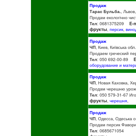
Продаж
Тарас Бульба.
, Львов
Продам екологічно чист
Тел
: 0681375209
E-m
фрукты
,
персик
,
вино
Продаж
ЧП
, Киев, Київська обл
Продаем греческий перс
Тел
: 050 692-00-89
E
оборудование и мате
Продаж
ЧП
, Новая Каховка, Хе
Продам черешню урожая
Тел
: 050 579-31-67 Иг
фрукты
,
черешня
,
Продаж
ЧП
, Одесса, Одеська о
Продам персик Фаворит
Тел
: 0685671054