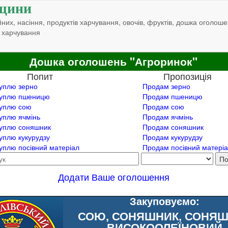
щини
них, насіння, продуктів харчування, овочів, фруктів, дошка оголоше
 харчування
Дошка оголошень "Агроринок"
Попит
Пропозиція
уплю зерно
Продам зерно
уплю пшеницю
Продам пшеницю
уплю сою
Продам сою
уплю ячмінь
Продам ячмінь
уплю соняшник
Продам соняшник
уплю кукурудзу
Продам кукурудзу
уплю посівний матеріал
Продам посівний матері
Додати Ваше оголошення
Закуповуємо:
СОЮ, СОНЯШНИК, СОНЯ
ВИСОКООЛЕЇНОВИЙ