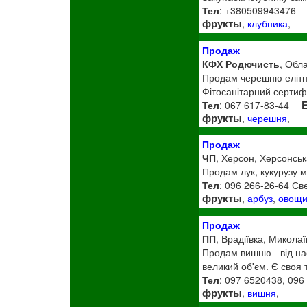
Тел
: +380509943476
фрукты
,
клубника
,
Продаж
КФХ Родючисть
, Обла
Продам черешню елітної
Фітосанітарний сертиф
Тел
: 067 617-83-44
E
фрукты
,
черешня
,
Продаж
ЧП
, Херсон, Херсонськ
Продам лук, кукурузу 
Тел
: 096 266-26-64 Св
фрукты
,
арбуз
,
овощ
Продаж
ПП
, Врадіївка, Миколаї
Продам вишню - від на
великий об'єм. Є своя 
Тел
: 097 6520438, 096
фрукты
,
вишня
,