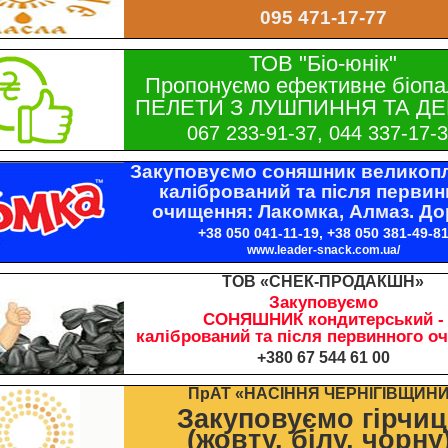
095 471-17-77
ТОВ "Біо-юнік"
Пропонуємо ефективне біопа
ПЕЛЕТИ З ЛУШПИННЯ ТА ДЕ
067 233-91-37, 044 337-17-
Закуповуємо соняшник великопл
калібрований та після первин
очищення: Лакомка, Алмаз. До
+38 050 041-11-19, +38 050 381-49-8
www.leader-snack.com.ua/
ТОВ «СНЕК-ПРОДАКШН»
Закуповуємо
СОНЯШНИК кондитерський -
калібрований та після первинного о
+380 67 544 61 00
ПрАТ «НАСІННЯ ЧЕРНІГІВЩИН
Закуповуємо гірчи
(жовту, білу, чорну)