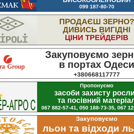
099 187-80-70
ПРОДАЄШ ЗЕРНО
ДИВИСЬ ВИГІДНІ
ЦІНИ ТРЕЙДЕРІВ
Закуповуємо зерн
в портах Одес
+380668117777
Пропонуємо
засоби захисту росл
та посівний матеріа
067 882-57-41, 050 188-73-35, 067 1
Закуповуємо
льон та відходи л