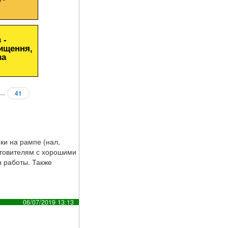
 -
чищення,
за
...
41
ки на рампе (нал,
отовителям с хорошими
н работы. Также
06/07/2019 13:13