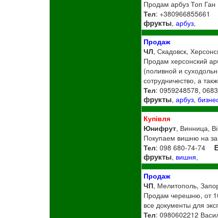
Продам арбуз Топ Ган (
Тел
: +380966855661
фрукты
,
арбуз
,
Продаж
ЧЛ
, Скадовск, Херсонс
Продам херсонский арб
(поливной и суходольн
сотрудничество, а так
Тел
: 0959248578, 068
фрукты
,
арбуз
,
бизне
Купівля
Юнифрут
, Винница, В
Покупаем вишню на зам
Тел
: 098 680-74-74
E
фрукты
,
вишня
,
Продаж
ЧП
, Мелитополь, Запор
Продам черешню, от 10
все документы для экс
Тел
: 0980602212 Васи