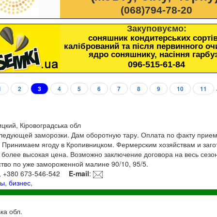
(068)794-78-20
Закуповуємо:
соняшник кондитерських сортів
калібрований та після первинного о
ядро соняшнику, насіння гарбу
096-515-61-84
1
2
3
4
5
6
7
8
9
10
11
ицкий, Кіровоградська обл
ледующей заморозки. Дам оборотную тару. Оплата по факту прием
). Принимаем ягоду в Кропивницком. Фермерским хозяйствам и заг
более высокая цена. Возможно заключение договора на весь сезо
тво по уже замороженной малине 90/10, 95/5.
, +380 673-546-542
E-mail
:
ды
,
бизнес
,
ка обл.