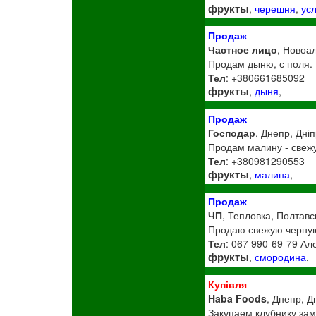
фрукты
,
черешня
,
ус
Продаж
Частное лицо
, Новоа
Продам дыню, с поля.
Тел
: +380661685092
фрукты
,
дыня
,
Продаж
Господар
, Днепр, Дні
Продам малину - свеж
Тел
: +380981290553
фрукты
,
малина
,
Продаж
ЧП
, Тепловка, Полтавс
Продаю свежую черную
Тел
: 067 990-69-79 Ал
фрукты
,
смородина
,
Купівля
Haba Foods
, Днепр, Д
Закупаем клубнику зам