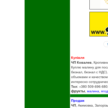
Купівля
ЧП Ковалев
, Кропивн
Куплю малину для пос
безнал, безнал с НДС
объемами и качеством 
интересно сотрудничес
Тел
: +380 509-696-680
фрукты
,
малина
,
яго
Продаж
ЧП
, Акимовка, Запорізь