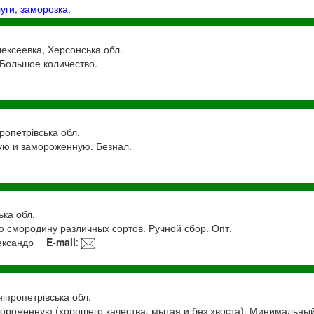
луги
,
заморозка
,
лексеевка, Херсонська обл.
 Большое количество.
пропетрівська обл.
ую и замороженную. Безнал.
ька обл.
 смородину различных сортов. Ручной сбор. Опт.
ександр
E-mail
:
ніпропетрівська обл.
ороженную (хорошего качества, мытая и без хвоста). Минимальный