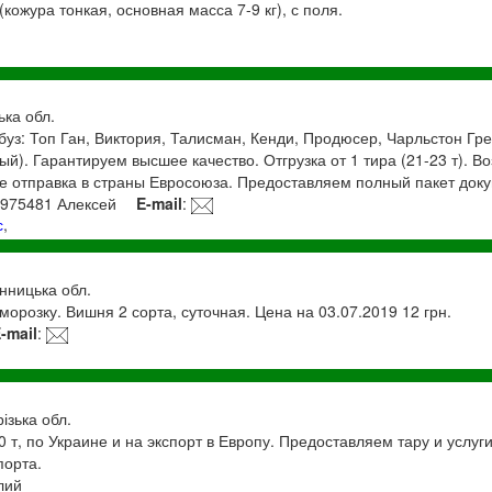
кожура тонкая, основная масса 7-9 кг), с поля.
ька обл.
уз: Топ Ган, Виктория, Талисман, Кенди, Продюсер, Чарльстон Гре
ый). Гарантируем высшее качество. Отгрузка от 1 тира (21-23 т). 
же отправка в страны Евросоюза. Предоставляем полный пакет док
3975481 Алексей
E-mail
:
с
,
інницька обл.
орозку. Вишня 2 сорта, суточная. Цена на 03.07.2019 12 грн.
-mail
:
ізька обл.
 т, по Украине и на экспорт в Европу. Предоставляем тару и услуг
порта.
лий