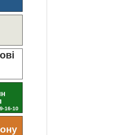
?
ові
и
ин
л
29-16-10
ьону