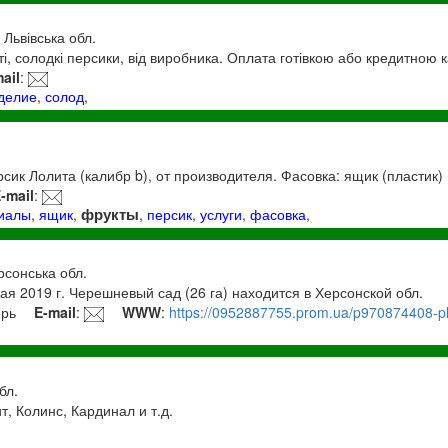
, Львівська обл.
і, солодкі персики, від виробника. Оплата готівкою або кредитною 
ail
:
делие
,
солод
,
.
ик Лолита (калибр b), от производителя. Фасовка: ящик (пластик) п
-mail
:
фрукты
риалы
,
ящик
,
,
персик
,
услуги
,
фасовка
,
рсонська обл.
 2019 г. Черешневый сад (26 га) находится в Херсонской обл.
орь
E-mail
:
WWW
:
https://0952887755.prom.ua/p970874408-pl
бл.
, Колинс, Кардинал и т.д.