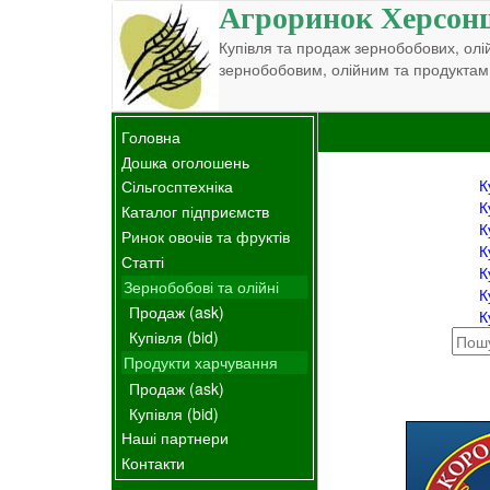
Агроринок Херсон
Купівля та продаж зернобобових, олій
зернобобовим, олійним та продуктам
Головна
Дошка оголошень
К
Сільгосптехніка
К
Каталог підприємств
К
Ринок овочів та фруктів
К
Статті
К
Зернобобові та олійні
К
Продаж (ask)
К
Купівля (bid)
Продукти харчування
Продаж (ask)
Купівля (bid)
Наші партнери
Контакти