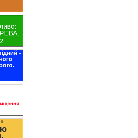
ливо:
РЕВА.
32
ідний -
ного
рого.
1
чищення
И»
цю
.