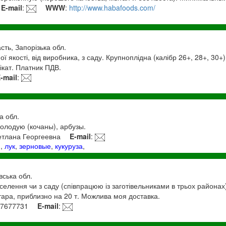
E-mail
:
WWW
:
http://www.habafoods.com/
сть, Запорізька обл.
 якості, від виробника, з саду. Крупноплідна (калібр 26+, 28+, 30+
ікат. Платник ПДВ.
-mail
:
а обл.
молодую (кочаны), арбузы.
етлана Георгеевна
E-mail
:
и
,
лук
,
зерновые
,
кукуруза
,
вська обл.
селення чи з саду (співпрацюю із заготівельниками в трьох районах
тара, приблизно на 20 т. Можлива моя доставка.
 7677731
E-mail
: