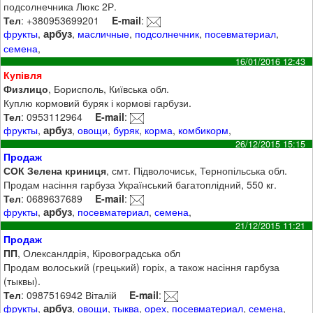
подсолнечника Люкс 2Р.
Тел
: +380953699201
E-mail
:
арбуз
фрукты
,
,
масличные
,
подсолнечник
,
посевматериал
,
семена
,
16/01/2016 12:43
Купівля
Физлицо
, Борисполь, Київська обл.
Куплю кормовий буряк і кормові гарбузи.
Тел
: 0953112964
E-mail
:
арбуз
фрукты
,
,
овощи
,
буряк
,
корма
,
комбикорм
,
26/12/2015 15:15
Продаж
СОК Зелена криниця
, смт. Підволочиськ, Тернопільська обл.
Продам насіння гарбуза Український багатоплідний, 550 кг.
Тел
: 0689637689
E-mail
:
арбуз
фрукты
,
,
посевматериал
,
семена
,
21/12/2015 11:21
Продаж
ПП
, Олексанлдрія, Кіровоградська обл
Продам волоський (грецький) горіх, а також насіння гарбуза
(тыквы).
Тел
: 0987516942 Віталій
E-mail
:
арбуз
фрукты
,
,
овощи
,
тыква
,
орех
,
посевматериал
,
семена
,