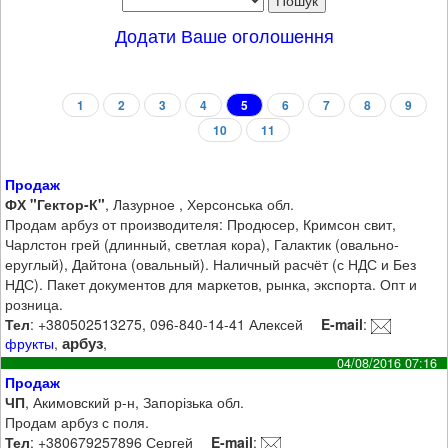
Додати Ваше оголошення
1
2
3
4
5
6
7
8
9
10
11
Продаж
ФХ "Гектор-К"
, Лазурное , Херсонська обл.
Продам арбуз от производителя: Продюсер, Кримсон свит,
Чарлстон грей (длинный, светлая кора), Галактик (овально-
еруглый), Дайтона (овальный). Наличный расчёт (с НДС и Без
НДС). Пакет документов для маркетов, рынка, экспорта. Опт и
розница.
Тел
: +380502513275, 096-840-14-41 Алексей
E-mail
:
арбуз
фрукты
,
,
04/08/2016 07:16
Продаж
ЧП
, Акимовский р-н, Запорізька обл.
Продам арбуз с поля.
Тел
: +380679257896 Сергей
E-mail
: