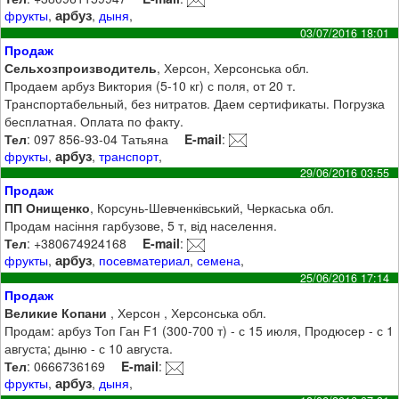
арбуз
фрукты
,
,
дыня
,
03/07/2016 18:01
Продаж
Сельхозпроизводитель
, Херсон, Херсонська обл.
Продаем арбуз Виктория (5-10 кг) с поля, от 20 т.
Транспортабельный, без нитратов. Даем сертификаты. Погрузка
бесплатная. Оплата по факту.
Тел
: 097 856-93-04 Татьяна
E-mail
:
арбуз
фрукты
,
,
транспорт
,
29/06/2016 03:55
Продаж
ПП Онищенко
, Корсунь-Шевченківський, Черкаська обл.
Продам насіння гарбузове, 5 т, від населення.
Тел
: +380674924168
E-mail
:
арбуз
фрукты
,
,
посевматериал
,
семена
,
25/06/2016 17:14
Продаж
Великие Копани
, Херсон , Херсонська обл.
Продам: арбуз Топ Ган F1 (300-700 т) - с 15 июля, Продюсер - с 1
августа; дыню - с 10 августа.
Тел
: 0666736169
E-mail
:
арбуз
фрукты
,
,
дыня
,