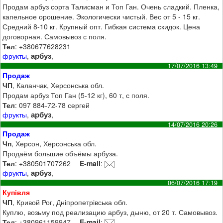
Продам арбуз сорта Талисман и Топ Ган. Очень сладкий. Пленка,
капельное орошение. Экологически чистый. Вес от 5 - 15 кг.
Средний 8-10 кг. Крупный опт. Гибкая система скидок. Цена
договорная. Самовывоз с поля.
Тел
: +380677628231
арбуз
фрукты
,
,
17/07/2016 13:49
Продаж
ЧП
, Каланчак, Херсонська обл.
Продам арбуз Топ Ган (5-12 кг), 60 т, с поля.
Тел
: 097 884-72-78 сергей
арбуз
фрукты
,
,
14/07/2016 20:26
Продаж
Чп
, Херсон, Херсонська обл.
Продаём большие объёмы арбуза.
Тел
: +380501707262
E-mail
:
арбуз
фрукты
,
,
06/07/2016 17:19
Купівля
ЧП
, Кривой Рог, Дніпропетрівська обл.
Куплю, возьму под реализацию арбуз, дыню, от 20 т. Самовывоз.
Тел
: +380961159947
E-mail
: