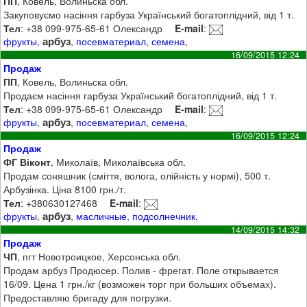
ПП
, Ковель, Волиньска обл.
Закуповуємо насіння гарбуза Український богатоплідний, від 1 т.
Тел
: +38 099-975-65-61 Олександр
E-mail
:
арбуз
фрукты
,
,
посевматериал
,
семена
,
16/09/2015 12:24
Продаж
ПП
, Ковель, Волиньска обл.
Продаєм насіння гарбуза Український богатоплідний, від 1 т.
Тел
: +38 099-975-65-61 Олександр
E-mail
:
арбуз
фрукты
,
,
посевматериал
,
семена
,
16/09/2015 12:24
Продаж
ФГ Віконт
, Миколаїв, Миколаївська обл.
Продам соняшник (сміття, волога, олійність у нормі), 500 т.
Арбузінка. Ціна 8100 грн./т.
Тел
: +380630127468
E-mail
:
арбуз
фрукты
,
,
масличные
,
подсолнечник
,
14/09/2015 14:32
Продаж
ЧП
, пгт Новотроицкое, Херсонська обл.
Продам арбуз Продюсер. Полив - фрегат. Поле открывается
16/09. Цена 1 грн./кг (возможен торг при больших объемах).
Предоставляю бригаду для погрузки.