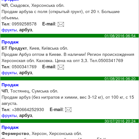
ЧЛ
, Скадовск, Херсонська обл.
Продам арбуза с поля (открытый грунт), от 20 т. Большие
объемы.
Тел
: 0959258578
E-mail
:
арбуз
фрукты
,
,
01/08/2016 06:54
Продаж
БТ Продукт
, Киев, Київська обл.
Продам Арбуз оптом в Киеве. В наличии! Регион происхождения
Херсонская обл. Каховка. Цена на опт 3,3. Тел.0500341769
Тел
: 0500341769
E-mail
:
арбуз
фрукты
,
,
01/08/2016 06:20
Продаж
ЧП
, Тостянец, Сумська обл.
Продам арбуз (без нитратов и химии, вес 3-12 кг), от 100 кг, с 15
августа.
Тел
: +380664252930
E-mail
:
арбуз
фрукты
,
,
30/07/2016 20:24
Продаж
Фермерство
, Херсон, Херсонська обл.