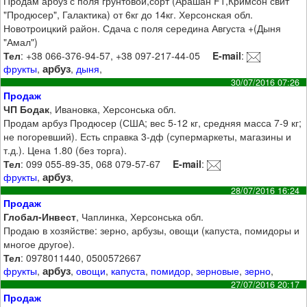
Продам арбуз с поля грунтовой,сорт (Арашан F1,Кримсон свит
"Продюсер", Галактика) от 6кг до 14кг. Херсонская обл.
Новотроицкий район. Сдача с поля середина Августа +(Дыня
"Амал")
Тел
: +38 066-376-94-57, +38 097-217-44-05
E-mail
:
арбуз
фрукты
,
,
дыня
,
30/07/2016 07:26
Продаж
ЧП Бодак
, Ивановка, Херсонська обл.
Продам арбуз Продюсер (США; вес 5-12 кг, средняя масса 7-9 кг;
не погоревший). Есть справка 3-дф (супермаркеты, магазины и
т.д.). Цена 1.80 (без торга).
Тел
: 099 055-89-35, 068 079-57-67
E-mail
:
арбуз
фрукты
,
,
28/07/2016 16:24
Продаж
Глобал-Инвест
, Чаплинка, Херсонська обл.
Продаю в хозяйстве: зерно, арбузы, овощи (капуста, помидоры и
многое другое).
Тел
: 0978011440, 0500572667
арбуз
фрукты
,
,
овощи
,
капуста
,
помидор
,
зерновые
,
зерно
,
27/07/2016 20:17
Продаж