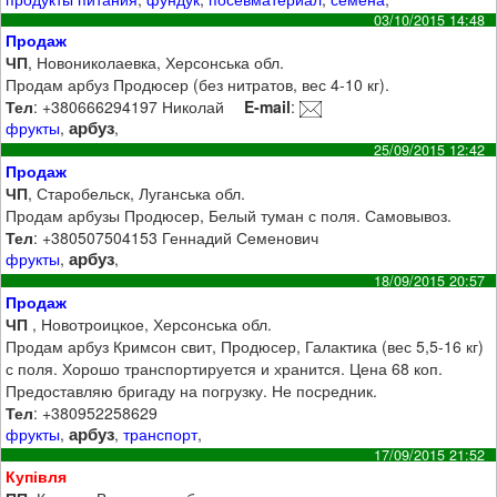
03/10/2015 14:48
Продаж
ЧП
, Новониколаевка, Херсонська обл.
Продам арбуз Продюсер (без нитратов, вес 4-10 кг).
Тел
: +380666294197 Николай
E-mail
:
арбуз
фрукты
,
,
25/09/2015 12:42
Продаж
ЧП
, Старобельск, Луганська обл.
Продам арбузы Продюсер, Белый туман с поля. Самовывоз.
Тел
: +380507504153 Геннадий Семенович
арбуз
фрукты
,
,
18/09/2015 20:57
Продаж
ЧП
, Новотроицкое, Херсонська обл.
Продам арбуз Кримсон свит, Продюсер, Галактика (вес 5,5-16 кг)
с поля. Хорошо транспортируется и хранится. Цена 68 коп.
Предоставляю бригаду на погрузку. Не посредник.
Тел
: +380952258629
арбуз
фрукты
,
,
транспорт
,
17/09/2015 21:52
Купівля