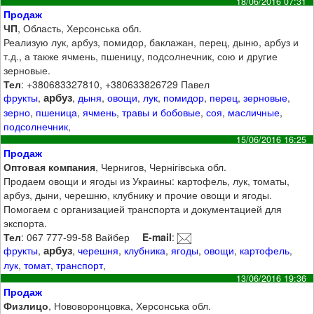
18/06/2016 07:31
Продаж
ЧП
, Область, Херсонська обл.
Реализую лук, арбуз, помидор, баклажан, перец, дыню, арбуз и
т.д., а также ячмень, пшеницу, подсолнечник, сою и другие
зерновые.
Тел
: +380683327810, +380633826729 Павел
арбуз
фрукты
,
,
дыня
,
овощи
,
лук
,
помидор
,
перец
,
зерновые
,
зерно
,
пшеница
,
ячмень
,
травы и бобовые
,
соя
,
масличные
,
подсолнечник
,
15/06/2016 16:25
Продаж
Оптовая компания
, Чернигов, Чернігівська обл.
Продаем овощи и ягоды из Украины: картофель, лук, томаты,
арбуз, дыни, черешню, клубнику и прочие овощи и ягоды.
Помогаем с организацией транспорта и документацией для
экспорта.
Тел
: 067 777-99-58 Вайбер
E-mail
:
арбуз
фрукты
,
,
черешня
,
клубника
,
ягоды
,
овощи
,
картофель
,
лук
,
томат
,
транспорт
,
13/06/2016 19:36
Продаж
Физлицо
, Нововоронцовка, Херсонська обл.