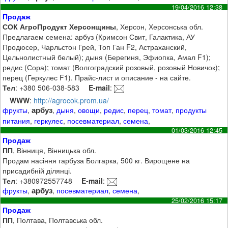
19/04/2016 12:38
Продаж
СОК АгроПродукт Херсонщины
, Херсон, Херсонська обл.
Предлагаем семена: арбуз (Кримсон Свит, Галактика, АУ
Продюсер, Чарльстон Грей, Топ Ган F2, Астраханский,
Цельнолистный белый); дыня (Берегиня, Эфиопка, Амал F1);
редис (Сора); томат (Волгоградский розовый, розовый Новичок);
перец (Геркулес F1). Прайс-лист и описание - на сайте.
Тел
: +380 506-038-583
E-mail
:
WWW
:
http://agrocok.prom.ua/
арбуз
фрукты
,
,
дыня
,
овощи
,
редис
,
перец
,
томат
,
продукты
питания
,
геркулес
,
посевматериал
,
семена
,
01/03/2016 12:45
Продаж
ПП
, Вінниця, Вінницька обл.
Продам насіння гарбуза Болгарка, 500 кг. Вирощене на
присадибній ділянці.
Тел
: +380972557748
E-mail
:
арбуз
фрукты
,
,
посевматериал
,
семена
,
25/02/2016 15:17
Продаж
ПП
, Полтава, Полтавська обл.