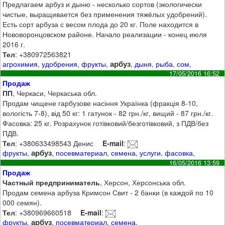
Предлагаем арбуз и дыню - несколько сортов (экологически
чистые, выращивается без применения тяжёлых удобрений).
Есть сорт арбуза с весом плода до 20 кг. Поле находится в
Нововоронцовском районе. Начало реализации - конец июля
2016 г.
Тел
: +380972563821
арбуз
агрохимия
,
удобрения
,
фрукты
,
,
дыня
,
рыба
,
сом
,
17/05/2016 16:52
Продаж
ПП
, Черкаси, Черкаська обл.
Продам чищене гарбузове насіння Українка (фракція 8-10,
вологість 7-8), від 50 кг: 1 гатунок - 82 грн./кг, вищий - 87 грн./кг.
Фасовка: 25 кг. Розрахунок готівковий/безготівковий, з ПДВ/без
ПДВ.
Тел
: +380633498543 Денис
E-mail
:
арбуз
фрукты
,
,
посевматериал
,
семена
,
услуги
,
фасовка
,
16/05/2016 13:59
Продаж
Частный предприниматель
, Херсон, Херсонська обл.
Продам семена арбуза Кримсон Свит - 2 банки (в каждой по 10
000 семян).
Тел
: +380969660518
E-mail
:
арбуз
фрукты
,
,
посевматериал
,
семена
,