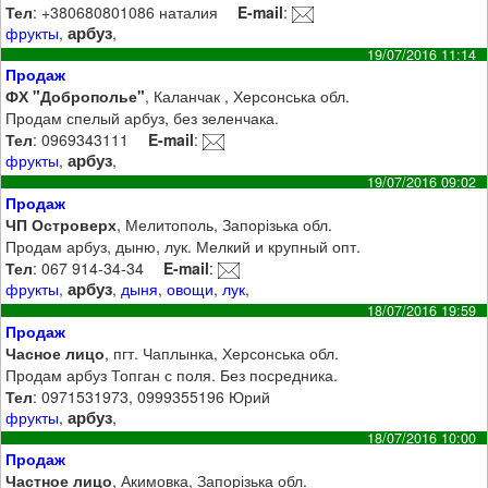
Тел
: +380680801086 наталия
E-mail
:
арбуз
фрукты
,
,
19/07/2016 11:14
Продаж
ФХ "Доброполье"
, Каланчак , Херсонська обл.
Продам спелый арбуз, без зеленчака.
Тел
: 0969343111
E-mail
:
арбуз
фрукты
,
,
19/07/2016 09:02
Продаж
ЧП Островерх
, Мелитополь, Запорізька обл.
Продам арбуз, дыню, лук. Мелкий и крупный опт.
Тел
: 067 914-34-34
E-mail
:
арбуз
фрукты
,
,
дыня
,
овощи
,
лук
,
18/07/2016 19:59
Продаж
Часное лицо
, пгт. Чаплынка, Херсонська обл.
Продам арбуз Топган с поля. Без посредника.
Тел
: 0971531973, 0999355196 Юрий
арбуз
фрукты
,
,
18/07/2016 10:00
Продаж
Частное лицо
, Акимовка, Запорізька обл.