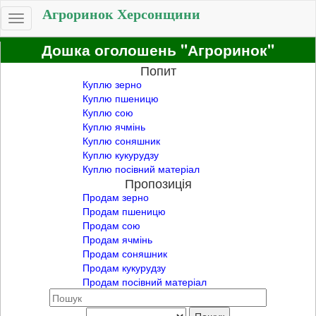
Агроринок Херсонщини
Toggle
navigation
Дошка оголошень "Агроринок"
Попит
Куплю зерно
Куплю пшеницю
Куплю сою
Куплю ячмінь
Куплю соняшник
Куплю кукурудзу
Куплю посівний матеріал
Пропозиція
Продам зерно
Продам пшеницю
Продам сою
Продам ячмінь
Продам соняшник
Продам кукурудзу
Продам посівний матеріал