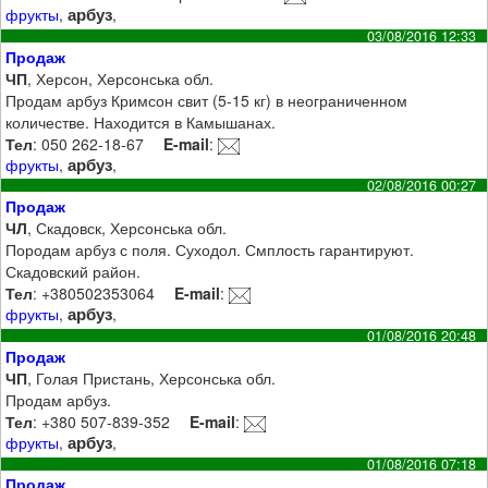
арбуз
фрукты
,
,
03/08/2016 12:33
Продаж
ЧП
, Херсон, Херсонська обл.
Продам арбуз Кримсон свит (5-15 кг) в неограниченном
количестве. Находится в Камышанах.
Тел
: 050 262-18-67
E-mail
:
арбуз
фрукты
,
,
02/08/2016 00:27
Продаж
ЧЛ
, Скадовск, Херсонська обл.
Породам арбуз с поля. Суходол. Смплость гарантируют.
Скадовский район.
Тел
: +380502353064
E-mail
:
арбуз
фрукты
,
,
01/08/2016 20:48
Продаж
ЧП
, Голая Пристань, Херсонська обл.
Продам арбуз.
Тел
: +380 507-839-352
E-mail
:
арбуз
фрукты
,
,
01/08/2016 07:18
Продаж