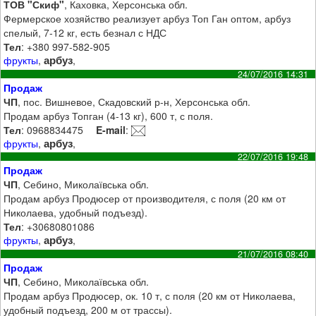
ТОВ "Скиф"
, Каховка, Херсонська обл.
Фермерское хозяйство реализует арбуз Топ Ган оптом, арбуз
спелый, 7-12 кг, есть безнал с НДС
Тел
: +380 997-582-905
арбуз
фрукты
,
,
24/07/2016 14:31
Продаж
ЧП
, пос. Вишневое, Скадовский р-н, Херсонська обл.
Продам арбуз Топган (4-13 кг), 600 т, с поля.
Тел
: 0968834475
E-mail
:
арбуз
фрукты
,
,
22/07/2016 19:48
Продаж
ЧП
, Себино, Миколаївська обл.
Продам арбуз Продюсер от производителя, с поля (20 км от
Николаева, удобный подъезд).
Тел
: +30680801086
арбуз
фрукты
,
,
21/07/2016 08:40
Продаж
ЧП
, Себино, Миколаївська обл.
Продам арбуз Продюсер, ок. 10 т, с поля (20 км от Николаева,
удобный подъезд, 200 м от трассы).