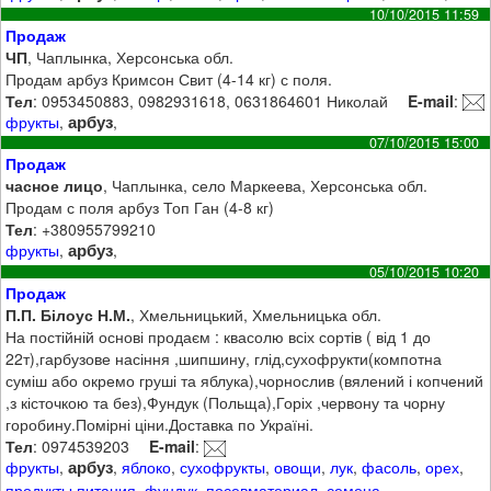
10/10/2015 11:59
Продаж
ЧП
, Чаплынка, Херсонська обл.
Продам арбуз Кримсон Свит (4-14 кг) с поля.
Тел
: 0953450883, 0982931618, 0631864601 Николай
E-mail
:
арбуз
фрукты
,
,
07/10/2015 15:00
Продаж
часное лицо
, Чаплынка, село Маркеева, Херсонська обл.
Продам с поля арбуз Топ Ган (4-8 кг)
Тел
: +380955799210
арбуз
фрукты
,
,
05/10/2015 10:20
Продаж
П.П. Білоус Н.М.
, Хмельницький, Хмельницька обл.
На постійній основі продаєм : квасолю всіх сортів ( від 1 до
22т),гарбузове насіння ,шипшину, глід,сухофрукти(компотна
суміш або окремо груші та яблука),чорнослив (вялений і копчений
,з кісточкою та без),Фундук (Польща),Горіх ,червону та чорну
горобину.Помірні ціни.Доставка по Україні.
Тел
: 0974539203
E-mail
:
арбуз
фрукты
,
,
яблоко
,
сухофрукты
,
овощи
,
лук
,
фасоль
,
орех
,
продукты питания
,
фундук
,
посевматериал
,
семена
,