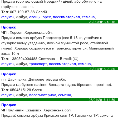
Продам горіх волоський (грецький) цілий, або обміняю на
гарбузове насіння.
Тел
: 067 199-87-88 Сергій
арбуз
фрукты
,
,
овощи
,
орех
,
посевматериал
,
семена
,
23/02/2016 18:18
Продаж
ЧП
, Херсон, Херсонська обл.
Продам семена арбуза Продюсер (вес 5-13 кг; устойчив к
фузариозному увяданию, ложной мучнистой росе, стеблевой
гнили). Хорошо сохраняется и транспортируется. Минимальный
заказ 10 кг.
Тел
: +380504004488 Светлана
E-mail
:
арбуз
фрукты
,
,
транспорт
,
посевматериал
,
семена
,
03/02/2016 20:30
Продаж
пп
, Царичанка, Дніпропетрівська обл.
Продам гарбузове насіння Болгарка (відкаліброване, провіяне).
Тел
: 0504515129 Євген
арбуз
фрукты
,
,
посевматериал
,
семена
,
26/01/2016 14:59
Продаж
ЧП Кулинин
, Скадовск, Херсонська обл.
Продам: семена арбуза Кримсон свит 1Р, Галактика 1Р; семена