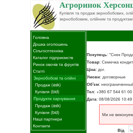
Агроринок Херсон
Купівля та продаж зернобобових, олій
зернобобовим, олійним та продуктам
Головна
Дошка оголошень
Сільгосптехніка
Покупець
: "Снек Прод
Каталог підприємств
Товар
: Семечка конди
Ринок овочів та фруктів
Ціна
: дог.
Статті
Умови
: договорные
Зернобобові та олійні
Об'єм
: неограниченны
Продаж (ask)
Тел
: +380 67 544 61 00
Купівля (bid)
Продукти харчування
Дата
: 08/08/2026 10:49
Продаж (ask)
Купівля (bid)
Ми не виконуем
Наші партнери
Контакти
Від