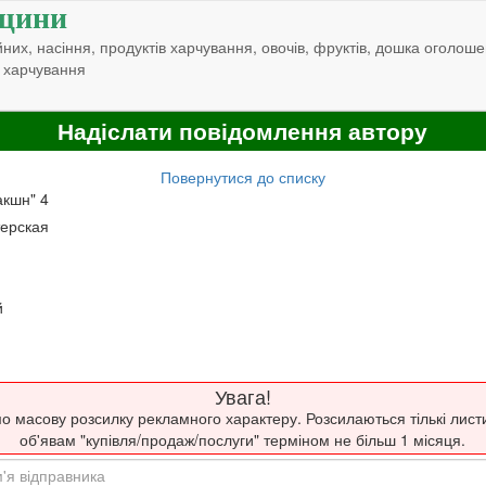
щини
них, насіння, продуктів харчування, овочів, фруктів, дошка оголоше
 харчування
Надіслати повідомлення автору
Повернутися до списку
акшн" 4
терская
й
Увага!
о масову розсилку рекламного характеру. Розсилаються тількі лист
об'явам "купівля/продаж/послуги" терміном не більш 1 місяця.