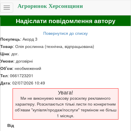
Агроринок Херсонщини
Toggle
navigation
Надіслати повідомлення автору
Повернутися до списку
Покупець
: Акорд 3
Товар
: Олія рослинна (технічна, відпрацьована)
Ціна
: дог.
Умови
: договірні
Об'єм
: необмежений
Тел
: 0661723201
Дата
: 02/07/2026 10:49
Увага!
Ми не виконуемо масову розсилку рекламного
характеру. Розсилаються тількі листи по конкретним
об'явам "купівля/продаж/послуги" терміном не більш
1 місяця.
Від