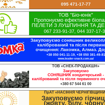
095 471-17-77
ТОВ "Біо-юнік"
Пропонуємо ефективне біопа
ПЕЛЕТИ З ЛУШПИННЯ ТА ДЕ
067 233-91-37, 044 337-17-
Закуповуємо соняшник великопл
калібрований та після первин
очищення: Лакомка, Алмаз. До
+38 050 041-11-19, +38 050 381-49-8
www.leader-snack.com.ua/
ТОВ «СНЕК-ПРОДАКШН»
Закуповуємо
СОНЯШНИК кондитерський -
калібрований та після первинного о
+380 67 544 61 00
ПрАТ «НАСІННЯ ЧЕРНІГІВЩИН
Закуповуємо гірчи
(жовту, білу, чорну)