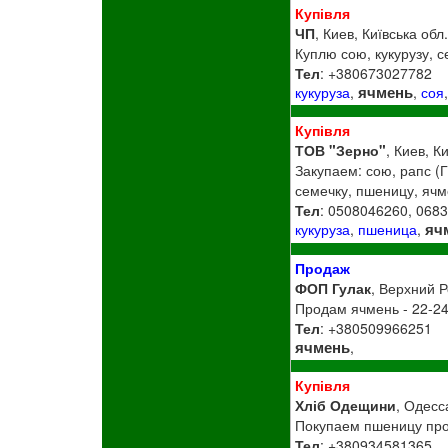
Купівля
ЧП
, Киев, Київська обл
Куплю сою, кукурузу, с
Тел
: +380673027782
ячмень
кукуруза
,
,
соя
Купівля
ТОВ "Зерно"
, Киев, К
Закупаем: сою, рапс (
семечку, пшеницу, ячме
Тел
: 0508046260, 068
яч
кукуруза
,
пшеница
,
Продаж
ФОП Гулак
, Верхний Р
Продам ячмень - 22-24
Тел
: +380509966251
ячмень
,
Купівля
Хліб Одещини
, Одесс
Покупаем пшеницу прод
Тел
: +380934581365