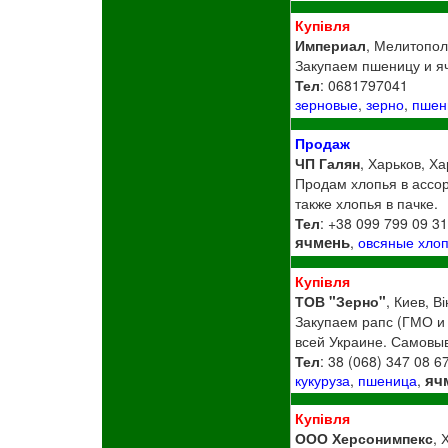
Купівля
Империал
, Мелитопол
Закупаем пшеницу и я
Тел
: 0681797041
зерновые
,
зерно
,
пшен
Продаж
ЧП Галян
, Харьков, Ха
Продам хлопья в ассор
также хлопья в пачке.
Тел
: +38 099 799 09 3
ячмень
,
овсяные хло
Купівля
ТОВ "Зерно"
, Киев, В
Закупаем рапс (ГМО и 
всей Украине. Самовыв
Тел
: 38 (068) 347 08 6
яч
кукуруза
,
пшеница
,
Купівля
ООО Херсонимпекс
, 