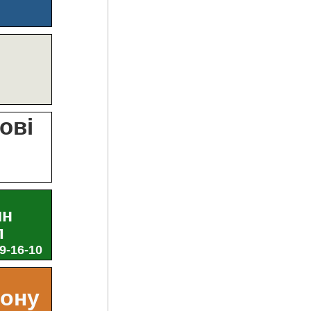
?
ові
и
ин
л
29-16-10
ьону