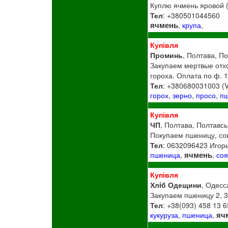
Куплю ячмень яровой (н
Тел
: +380501044560
ячмень
,
крупа
,
Купівля
Проминь
, Полтава, По
Закупаем мертвые отхо
гороха. Оплата по ф. 1
Тел
: +380680031003 (V
горох
,
зерно
,
просо
,
п
Купівля
ЧП
, Полтава, Полтавсь
Покупаем пшеницу, сою
Тел
: 0632096423 Игор
ячмень
пшеница
,
,
со
Купівля
Хлiб Одещини
, Одесс
Закупаем пшеницу 2, 3,
Тел
: +38(093) 458 13 6
яч
кукуруза
,
пшеница
,