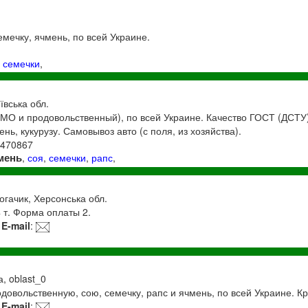
.
емечку, ячмень, по всей Украине.
,
семечки
,
иївська обл.
ГМО и продовольственный), по всей Украине. Качество ГОСТ (ДСТУ
нь, кукурузу. Самовывоз авто (с поля, из хозяйства).
3470867
мень
,
соя
,
семечки
,
рапс
,
огачик, Херсонська обл.
 т. Форма оплаты 2.
E-mail
:
а, oblast_0
овольственную, сою, семечку, рапс и ячмень, по всей Украине. К
E-mail
: