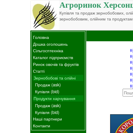
Агроринок Херсон
Купівля та продаж зернобобових, олій
зернобобовим, олійним та продуктам
Головна
Дошка оголошень
К
Сільгосптехніка
К
Каталог підприємств
К
Ринок овочів та фруктів
К
Статті
К
Зернобобові та олійні
К
Продаж (ask)
К
Купівля (bid)
Продукти харчування
Продаж (ask)
Купівля (bid)
Наші партнери
Контакти