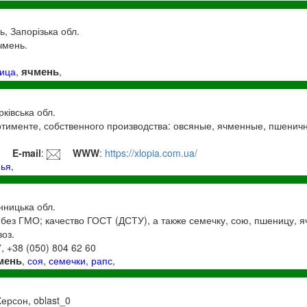
ь, Запорізька обл.
чмень.
ячмень
ица
,
,
рківська обл.
тименте, собственного производства: овсяные, ячменные, пшеничн
1
E-mail
:
WWW
:
https://xlopia.com.ua/
пья
,
інницька обл.
без ГМО; качество ГОСТ (ДСТУ), а также семечку, сою, пшеницу, яч
оз.
7, +38 (050) 804 62 60
мень
,
соя
,
семечки
,
рапс
,
Херсон, oblast_0