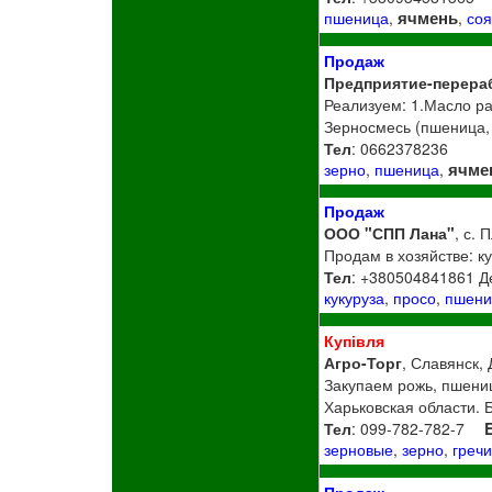
ячмень
пшеница
,
,
со
Продаж
Предприятие-перера
Реализуем: 1.Масло рап
Зерносмесь (пшеница,
Тел
: 0662378236
ячме
зерно
,
пшеница
,
Продаж
ООО "СПП Лана"
, с.
Продам в хозяйстве: ку
Тел
: +380504841861 Д
кукуруза
,
просо
,
пшени
Купівля
Агро-Торг
, Славянск,
Закупаем рожь, пшениц
Харьковская области. 
Тел
: 099-782-782-7
зерновые
,
зерно
,
греч
Продаж