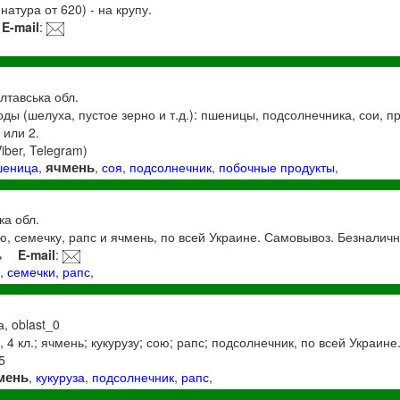
атура от 620) - на крупу.
E-mail
:
лтавська обл.
ды (шелуха, пустое зерно и т.д.): пшеницы, подсолнечника, сои, п
 или 2.
iber, Telegram)
ячмень
шеница
,
,
соя
,
подсолнечник
,
побочные продукты
,
ка обл.
, семечку, рапс и ячмень, по всей Украине. Самовывоз. Безналичн
ь
E-mail
:
я
,
семечки
,
рапс
,
а, oblast_0
 4 кл.; ячмень; кукурузу; сою; рапс; подсолнечник, по всей Украин
5
мень
,
кукуруза
,
подсолнечник
,
рапс
,