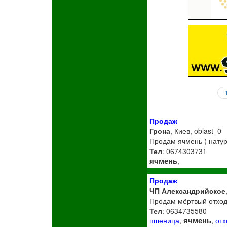
Продаж
Грона
, Киев, oblast_0
Продам ячмень ( натура
Тел
: 0674303731
ячмень
,
Продаж
ЧП Александрийское
Продам мёртвый отход 
Тел
: 0634735580
ячмень
пшеница
,
,
от