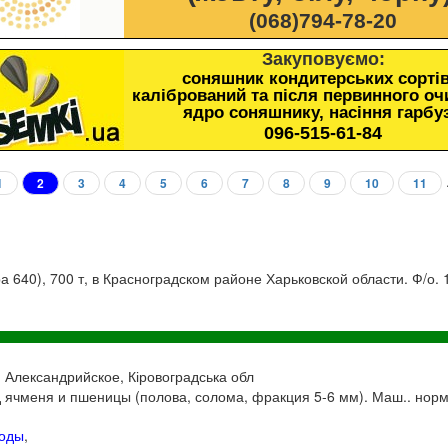
(068)794-78-20
Закуповуємо:
соняшник кондитерських сортів
калібрований та після первинного о
ядро соняшнику, насіння гарбу
096-515-61-84
1
2
3
4
5
6
7
8
9
10
11
 640), 700 т, в Красноградском районе Харьковской области. Ф/о. 1
, Александрийское, Кіровоградська обл
ячменя и пшеницы (полова, солома, фракция 5-6 мм). Маш.. норма
ходы
,