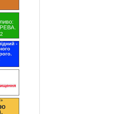
ливо:
РЕВА.
32
ідний -
ного
рого.
1
чищення
И»
цю
.