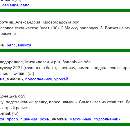
я
,
семечки
,
рапс
,
ботчик
, Александрия, Кіровоградська обл
совое техническое (цвет 100). 2.Макуху рапсовую. 3. Брикет из отх
 ячмень).
нь
,
рапс
,
макуха
,
 Плодородное, Михайловский р-н, Запорізька обл.
курузу 2021 (качество в базе), пшеницу, ячмень, подсолнечник, про
енис
E-mail
:
ячмень
ца
,
,
подсолнечник
,
урожай
,
 Донецька обл.
у, подсолнечник, гречку, просо, ячмень. Самовывоз из хозяйств. Д
Быстрый расчет.
E-mail
:
ячмень
иха
,
просо
,
пшеница
,
рожь
,
,
масличные
,
подсолнечник
,