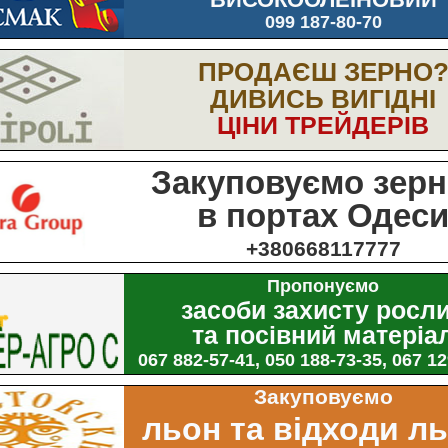
099 187-80-70
ПРОДАЄШ ЗЕРНО
ДИВИСЬ ВИГІДНІ
ЦІНИ ТРЕЙДЕРІВ
Закуповуємо зерн
в портах Одес
+380668117777
Пропонуємо
засоби захисту росл
та посівний матеріа
067 882-57-41, 050 188-73-35, 067 1
Закуповуємо
льон та відходи л