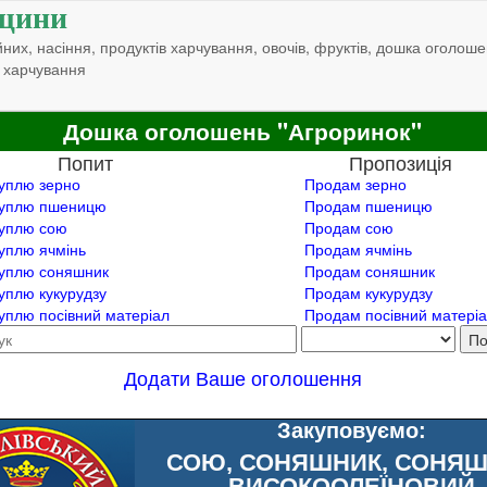
щини
них, насіння, продуктів харчування, овочів, фруктів, дошка оголоше
 харчування
Дошка оголошень "Агроринок"
Попит
Пропозиція
уплю зерно
Продам зерно
уплю пшеницю
Продам пшеницю
уплю сою
Продам сою
уплю ячмінь
Продам ячмінь
уплю соняшник
Продам соняшник
уплю кукурудзу
Продам кукурудзу
уплю посівний матеріал
Продам посівний матері
Додати Ваше оголошення
Закуповуємо:
СОЮ, СОНЯШНИК, СОНЯ
ВИСОКООЛЕЇНОВИЙ