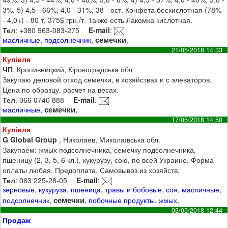
3%. 5) 4,5 - 66%; 4,0 - 31%; 38 - ост. Конфета бескислотная (78%
- 4,0+) - 80 т, 375$ грн./т. Также есть Лакомка кислотная.
Тел
: +380 963-083-275
E-mail
:
семечки
масличные
,
подсолнечник
,
,
21/05/2018 14:33
Купівля
ЧП
, Кропивницкий, Кіровоградська обл
Закупаю деловой отход семечки, в хозяйствах и с элеваторов.
Цена по образцу, расчет на весах.
Тел
: 066 0740 888
E-mail
:
семечки
масличные
,
,
17/05/2018 14:50
Купівля
G Global Group
, Николаев, Миколаївська обл.
Закупаем: жмых подсолнечника, семечку подсолнечника,
пшеницу (2, 3, 5, 6 кл.), кукурузу, сою, по всей Украине. Форма
оплаты любая. Предоплата. Самовывоз из хозяйств.
Тел
: 063 225-28-05
E-mail
:
зерновые
,
кукуруза
,
пшеница
,
травы и бобовые
,
соя
,
масличные
,
семечки
подсолнечник
,
,
побочные продукты
,
жмых
,
03/05/2018 12:44
Продаж