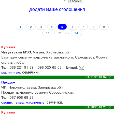
Додати Ваше оголошення
1
2
3
4
5
6
7
8
9
...
10
11
34
Купівля
Чугуевский МЭЗ
, Чугуев, Харківська обл.
Закупаем семечку подсолнуха масличного. Самовывоз. Форма
оплаты любая.
Тел
: 066 221-91-39 ., 096 020-65-03
E-mail
:
семечки
масличные
,
,
01/11/2018 09:30
Продаж
ЧП
, Новониколаевка, Запорізька обл.
Продам тыквенную семечку Сероволжская.
Тел
: 067 958-68-28
семечки
овощи
,
тыква
,
масличные
,
,
31/10/2018 23:00
Купівля