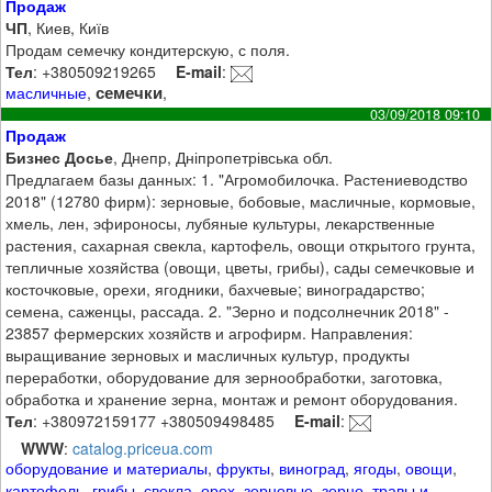
Продаж
ЧП
, Киев, Київ
Продам семечку кондитерскую, с поля.
Тел
: +380509219265
E-mail
:
семечки
масличные
,
,
03/09/2018 09:10
Продаж
Бизнес Досье
, Днепр, Дніпропетрівська обл.
Предлагаем базы данных: 1. "Агромобилочка. Растениеводство
2018" (12780 фирм): зерновые, бобовые, масличные, кормовые,
хмель, лен, эфироносы, лубяные культуры, лекарственные
растения, сахарная свекла, картофель, овощи открытого грунта,
тепличные хозяйства (овощи, цветы, грибы), сады семечковые и
косточковые, орехи, ягодники, бахчевые; виноградарство;
семена, саженцы, рассада. 2. "Зерно и подсолнечник 2018" -
23857 фермерских хозяйств и агрофирм. Направления:
выращивание зерновых и масличных культур, продукты
переработки, оборудование для зернообработки, заготовка,
обработка и хранение зерна, монтаж и ремонт оборудования.
Тел
: +380972159177 +380509498485
E-mail
:
WWW
:
catalog.priceua.com
оборудование и материалы
,
фрукты
,
виноград
,
ягоды
,
овощи
,
картофель
,
грибы
,
свекла
,
орех
,
зерновые
,
зерно
,
травы и