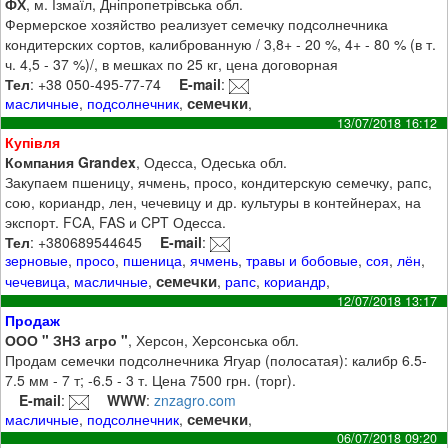
ФХ
, м. Ізмаїл, Дніпропетрівська обл.
Фермерское хозяйство реализует семечку подсолнечника
кондитерских сортов, калиброванную / 3,8+ - 20 %, 4+ - 80 % (в т.
ч. 4,5 - 37 %)/, в мешках по 25 кг, цена договорная
Тел
: +38 050-495-77-74
E-mail
:
семечки
масличные
,
подсолнечник
,
,
13/07/2018 16:12
Купівля
Компания Grandex
, Одесса, Одеська обл.
Закупаем пшеницу, ячмень, просо, кондитерскую семечку, рапс,
сою, кориандр, лен, чечевицу и др. культуры в контейнерах, на
экспорт. FCA, FAS и CPT Одесса.
Тел
: +380689544645
E-mail
:
зерновые
,
просо
,
пшеница
,
ячмень
,
травы и бобовые
,
соя
,
лён
,
семечки
чечевица
,
масличные
,
,
рапс
,
кориандр
,
12/07/2018 13:17
Продаж
ООО " ЗНЗ агро "
, Херсон, Херсонська обл.
Продам семечки подсолнечника Ягуар (полосатая): калибр 6.5-
7.5 мм - 7 т; -6.5 - 3 т. Цена 7500 грн. (торг).
E-mail
:
WWW
:
znzagro.com
семечки
масличные
,
подсолнечник
,
,
06/07/2018 09:20