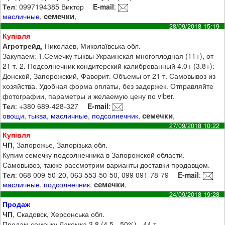
Тел
: 0997194385 Виктор
E-mail
:
семечки
масличные
,
,
28/09/2018 15:19
Купівля
Агротрейд
, Николаев, Миколаївська обл.
Закупаем: 1.Семечку тыквы Украинская многоплодная (11+), от
21 т. 2. Подсолнечник кондитерский калиброванный 4.0+ (3.8+):
Донской, Запорожский, Фаворит. Объемы от 21 т. Самовывоз из
хозяйства. Удобная форма оплаты, без задержек. Отправляйте
фотографии, параметры и желаемую цену по viber.
Тел
: +380 689-428-327
E-mail
:
семечки
овощи
,
тыква
,
масличные
,
подсолнечник
,
,
27/09/2018 10:22
Купівля
ЧП
, Запорожье, Запорізька обл.
Купим семечку подсолнечника в Запорожской области.
Самовывоз, также рассмотрим варианты доставки продавцом.
Тел
: 068 009-50-20, 063 553-50-50, 099 091-78-79
E-mail
:
семечки
масличные
,
подсолнечник
,
,
24/09/2018 19:28
Продаж
ЧП
, Скадовск, Херсонська обл.
Продам семечку Лакомка 3,8 (4,5 - 50%) - 44 т.