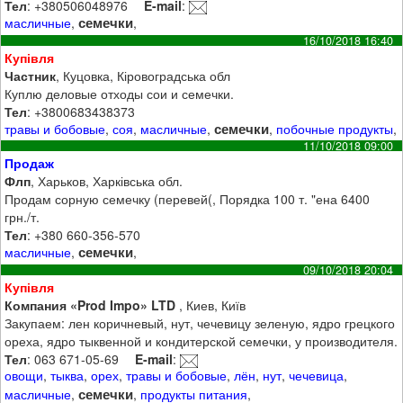
Тел
: +380506048976
E-mail
:
семечки
масличные
,
,
16/10/2018 16:40
Купівля
Частник
, Куцовка, Кіровоградська обл
Куплю деловые отходы сои и семечки.
Тел
: +3800683438373
семечки
травы и бобовые
,
соя
,
масличные
,
,
побочные продукты
,
11/10/2018 09:00
Продаж
Флп
, Харьков, Харківська обл.
Продам сорную семечку (перевей(, Порядка 100 т. "ена 6400
грн./т.
Тел
: +380 660-356-570
семечки
масличные
,
,
09/10/2018 20:04
Купівля
Компания «Prod Impo» LTD
, Киев, Київ
Закупаем: лен коричневый, нут, чечевицу зеленую, ядро грецкого
ореха, ядро тыквенной и кондитерской семечки, у производителя.
Тел
: 063 671-05-69
E-mail
:
овощи
,
тыква
,
орех
,
травы и бобовые
,
лён
,
нут
,
чечевица
,
семечки
масличные
,
,
продукты питания
,