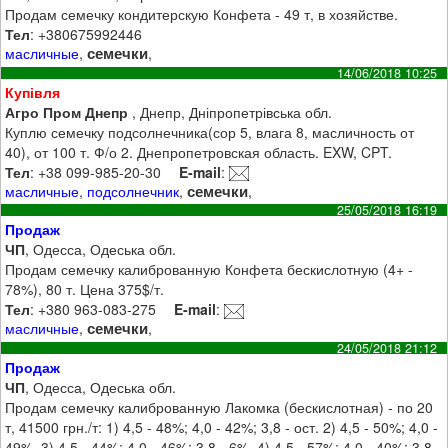
Продам семечку кондитерскую Конфета - 49 т, в хозяйстве.
Тел
: +380675992446
семечки
масличные
,
,
14/06/2018 10:25
Купівля
Агро Пром Днепр
, Днепр, Дніпропетрівська обл.
Куплю семечку подсолнечника(сор 5, влага 8, масличность от
40), от 100 т. Ф/о 2. Днепропетровская область. EXW, CPT.
Тел
: +38 099-985-20-30
E-mail
:
семечки
масличные
,
подсолнечник
,
,
25/05/2018 16:19
Продаж
ЧП
, Одесса, Одеська обл.
Продам семечку калиброванную Конфета бескислотную (4+ -
78%), 80 т. Цена 375$/т.
Тел
: +380 963-083-275
E-mail
:
семечки
масличные
,
,
24/05/2018 21:12
Продаж
ЧП
, Одесса, Одеська обл.
Продам семечку калиброванную Лакомка (бескислотная) - по 20
т, 41500 грн./т: 1) 4,5 - 48%; 4,0 - 42%; 3,8 - ост. 2) 4,5 - 50%; 4,0 -
49%. 3) 4,5 - 44%; 4,0 - 46%; 3,8 - 6%. 4) 4,5 - 57%; 4,0 - 40%; 3,8 -