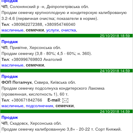
Продаж
ЧП
, Солонянский р -н, Дніпропетрівська обл.
Продам семечку крупноплодную и кондитерскую калиброваную
3.2-4.6 (первичная очистка; показатели в норме).
Тел
: +380962272388, +380954746040
семечки
масличные
,
,
услуги
,
очистка
,
25/10/2018 18:59
Продаж
ЧП
, Привітне, Херсонська обл.
Продам семечку (3,8 - 80%; 4,5 - 60%; н. 360).
Тел
: +380996769803 Анатолий
семечки
масличные
,
,
24/10/2018 14:59
Продаж
ФОП Потапчук
, Сквира, Київська обл.
Продам семечку подсолнуха кондитерского Лакомка
(провеянная, кислотность 1), 60 т.
Тел
: +380671842766
E-mail
:
семечки
масличные
,
подсолнечник
,
,
24/10/2018 14:59
Продаж
ЧП
, Скадовск, Херсонська обл.
Продам семечку калиброванную 3,8+ - 20-22 т. Сорт Княжий.