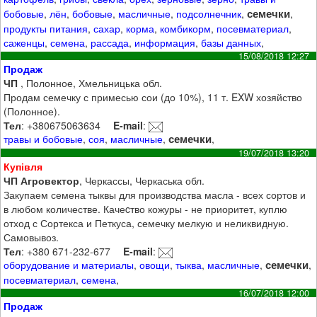
семечки
бобовые
,
лён
,
бобовые
,
масличные
,
подсолнечник
,
,
продукты питания
,
сахар
,
корма
,
комбикорм
,
посевматериал
,
саженцы
,
семена
,
рассада
,
информация
,
базы данных
,
15/08/2018 12:27
Продаж
ЧП
, Полонное, Хмельницька обл.
Продам семечку с примесью сои (до 10%), 11 т. EXW хозяйство
(Полонное).
Тел
: +380675063634
E-mail
:
семечки
травы и бобовые
,
соя
,
масличные
,
,
19/07/2018 13:20
Купівля
ЧП Агровектор
, Черкассы, Черкаська обл.
Закупаем семена тыквы для производства масла - всех сортов и
в любом количестве. Качеcтво кожуры - не приоритет, куплю
отход с Сортекса и Петкуса, семечку мелкую и неликвидную.
Самовывоз.
Тел
: +380 671-232-677
E-mail
:
семечки
оборудование и материалы
,
овощи
,
тыква
,
масличные
,
,
посевматериал
,
семена
,
16/07/2018 12:00
Продаж