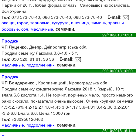
Партии от 20 т. Любая форма оплаты. Самовывоз из хозяйства.
Вся Украина.
Тел
: 073 573-70-40, 066 573-70-40, 068 573-70-40
E-mail
:
овощи
,
горох
,
зерновые
,
кукуруза
,
пшеница
,
ячмень
,
травы и
семечки
бобовые
,
соя
,
масличные
,
,
29/10/2018 16:31
Продаж
ЧП Луценко
, Днепр, Дніпропетрівська обл.
Продам семечку Лакомка 3,6-4,0 - 5 т.
Тел
: 050 520, 81 81, 36 36
E-mail
:
семечки
масличные
,
подсолнечник
,
,
29/10/2018 10:00
Продаж
ЧП Бондаренко
, Кропивницкий, Кіровоградська обл
Продам семечку кондитерскую Лакомка 2018 г. (сырьё), 10 т:
влага 6,6 кислота 1,4. Не горчит, порченых мало, просто немного
рано скосили, показатели очень высокие. Очень крупная семечка
4,5-52,76% 4,2-12,27 4,0-4,45 3,8-4,17 3,6-4,31 3,4-2,36 3,2-2,04
-3,2-6,8 Влага 6,6. Цена 15000 грн.
Тел
: +380956126462
семечки
масличные
,
подсолнечник
,
,
26/10/2018 16:14