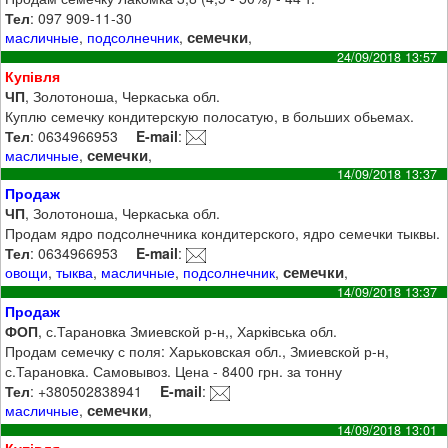
Тел
: 097 909-11-30
семечки
масличные
,
подсолнечник
,
,
24/09/2018 13:57
Купівля
ЧП
, Золотоноша, Черкаська обл.
Куплю семечку кондитерскую полосатую, в больших обьемах.
Тел
: 0634966953
E-mail
:
семечки
масличные
,
,
14/09/2018 13:37
Продаж
ЧП
, Золотоноша, Черкаська обл.
Продам ядро подсолнечника кондитерского, ядро семечки тыквы.
Тел
: 0634966953
E-mail
:
семечки
овощи
,
тыква
,
масличные
,
подсолнечник
,
,
14/09/2018 13:37
Продаж
ФОП
, с.Тарановка Змиевской р-н,, Харківська обл.
Продам семечку с поля: Харьковская обл., Змиевской р-н,
с.Тарановка. Самовывоз. Цена - 8400 грн. за тонну
Тел
: +380502838941
E-mail
:
семечки
масличные
,
,
14/09/2018 13:01