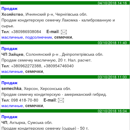
04/10/2018 14:16
Продаж
Хозяйство
, Ичнянский р-н, Чернігівська обл.
Продам кондитерскую семечку Лакомка - калиброванную и
сырье.
Тел
: +380986938084
E-mail
:
семечки
масличные
,
подсолнечник
,
,
03/10/2018 11:40
Продаж
ЧП Зайцев
, Солонянский р-н , Дніпропетрівська обл.
Продам семечку масличную, 20 т. Нал. расчет.
Тел
: +380962272388, +380954746040
семечки
масличные
,
,
03/10/2018 11:00
Продаж
semechka
, Херсон, Херсонська обл.
Продам семечку кондитерскую - американский гибрид.
Тел
: 098 418-70-80
E-mail
:
семечки
масличные
,
,
02/10/2018 16:04
Продаж
ЧП
, Ахтырка, Сумська обл.
Продам кондитерскую семечку (сырье) - 50 т.