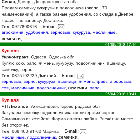
Севан
, Днепр , Дніпропетрівська обл.
Продам семечку кукурузы и подсолнуха (около 170
наименований), а также разные удобрения, со склада в Днепре.
Прайс - по запросу. Доставка.
Тел
: 0977800616
E-mail
:
агрохимия
,
удобрения
,
зерновые
,
кукуруза
,
масличные
,
семечки
,
01/05/2018 17:16
Купівля
Укрконтракт
, Одесса, Одеська обл.
Куплю сою, рапс, ячмень, кукурузу, подсолнечник, пшеницу,
семечку, зерно.
Тел
: 0675192229 Дмитрий
E-mail
:
зерновые
,
зерно
,
кукуруза
,
пшеница
,
ячмень
,
травы и бобовые
,
семечки
соя
,
масличные
,
подсолнечник
,
,
рапс
,
26/04/2018 10:41
Купівля
ЧП Лихопой
, Александрия, Кіровоградська обл
Закупаем семечку подсолнечника кондитерских сортов.
Самовывоз из хозяйств. Форма оплаты любая. Расчёт на месте,
без отсрочек.
Тел
: 068 460-91-60 Марина
E-mail
:
семечки
масличные
,
подсолнечник
,
,