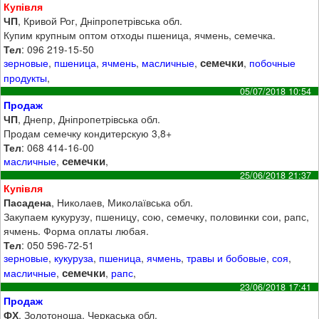
Купівля
ЧП
, Кривой Рог, Дніпропетрівська обл.
Купим крупным оптом отходы пшеница, ячмень, семечка.
Тел
: 096 219-15-50
семечки
зерновые
,
пшеница
,
ячмень
,
масличные
,
,
побочные
продукты
,
05/07/2018 10:54
Продаж
ЧП
, Днепр, Дніпропетрівська обл.
Продам семечку кондитерскую 3,8+
Тел
: 068 414-16-00
семечки
масличные
,
,
25/06/2018 21:37
Купівля
Пасадена
, Николаев, Миколаївська обл.
Закупаем кукурузу, пшеницу, сою, семечку, половинки сои, рапс,
ячмень. Форма оплаты любая.
Тел
: 050 596-72-51
зерновые
,
кукуруза
,
пшеница
,
ячмень
,
травы и бобовые
,
соя
,
семечки
масличные
,
,
рапс
,
23/06/2018 17:41
Продаж
ФХ
, Золотоноша, Черкаська обл.