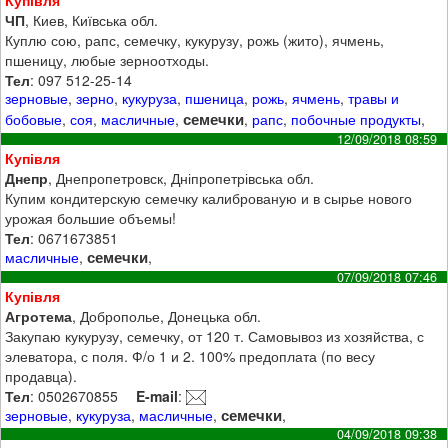
Купівля
ЧП
, Киев, Київська обл.
Куплю сою, рапс, семечку, кукурузу, рожь (жито), ячмень,
пшеницу, любые зерноотходы.
Тел
: 097 512-25-14
зерновые
,
зерно
,
кукуруза
,
пшеница
,
рожь
,
ячмень
,
травы и
семечки
бобовые
,
соя
,
масличные
,
,
рапс
,
побочные продукты
,
12/09/2018 08:59
Купівля
Днепр
, Днепропетровск, Дніпропетрівська обл.
Купим кондитерскую семечку калиброваную и в сырье нового
урожая большие объемы!
Тел
: 0671673851
семечки
масличные
,
,
07/09/2018 07:46
Купівля
Агротема
, Доброполье, Донецька обл.
Закупаю кукурузу, семечку, от 120 т. Самовывоз из хозяйства, с
элеватора, с поля. Ф/о 1 и 2. 100% предоплата (по весу
продавца).
Тел
: 0502670855
E-mail
:
семечки
зерновые
,
кукуруза
,
масличные
,
,
04/09/2018 09:38