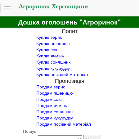
Агроринок Херсонщини
Toggle
navigation
Дошка оголошень "Агроринок"
Попит
Куплю зерно
Куплю пшеницю
Куплю сою
Куплю ячмінь
Куплю соняшник
Куплю кукурудзу
Куплю посівний матеріал
Пропозиція
Продам зерно
Продам пшеницю
Продам сою
Продам ячмінь
Продам соняшник
Продам кукурудзу
Продам посівний матеріал