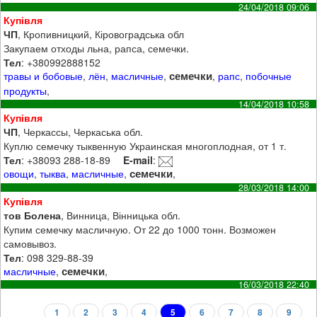
24/04/2018 09:06
Купівля
ЧП
, Кропивницкий, Кіровоградська обл
Закупаем отходы льна, рапса, семечки.
Тел
: +380992888152
семечки
травы и бобовые
,
лён
,
масличные
,
,
рапс
,
побочные
продукты
,
14/04/2018 10:58
Купівля
ЧП
, Черкассы, Черкаська обл.
Куплю семечку тыквенную Украинская многоплодная, от 1 т.
Тел
: +38093 288-18-89
E-mail
:
семечки
овощи
,
тыква
,
масличные
,
,
28/03/2018 14:00
Купівля
тов Болена
, Винница, Вінницька обл.
Купим семечку масличную. От 22 до 1000 тонн. Возможен
самовывоз.
Тел
: 098 329-88-39
семечки
масличные
,
,
16/03/2018 22:40
1
2
3
4
5
6
7
8
9