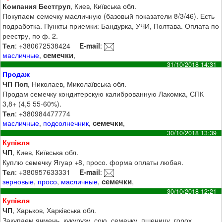
Компания Бестгруп
, Киев, Київська обл.
Покупаем семечку масличную (базовый показатели 8/3/46). Есть
подработка. Пункты приемки: Бандурка, УЧИ, Полтава. Оплата по
реестру, по ф. 2.
Тел
: +380672538424
E-mail
:
семечки
масличные
,
,
31/10/2018 14:31
Продаж
ЧП Поп
, Николаев, Миколаївська обл.
Продам семечку кондитерскую калиброванную Лакомка, СПК
3,8+ (4,5 55-60%).
Тел
: +380984477774
семечки
масличные
,
подсолнечник
,
,
30/10/2018 13:39
Купівля
ЧП
, Киев, Київська обл.
Куплю семечку Ягуар +8, просо. форма оплаты любая.
Тел
: +380957633331
E-mail
:
семечки
зерновые
,
просо
,
масличные
,
,
30/10/2018 12:21
Купівля
ЧП
, Харьков, Харківська обл.
Закупаем ячмень, кукурузу, сою, семечку, пшеницу, горох.