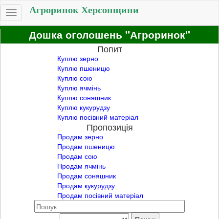
Агроринок Херсонщини
Toggle
navigation
Дошка оголошень "Агроринок"
Попит
Куплю зерно
Куплю пшеницю
Куплю сою
Куплю ячмінь
Куплю соняшник
Куплю кукурудзу
Куплю посівний матеріал
Пропозиція
Продам зерно
Продам пшеницю
Продам сою
Продам ячмінь
Продам соняшник
Продам кукурудзу
Продам посівний матеріал