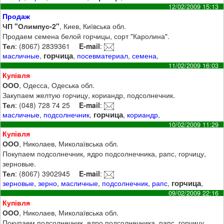
12/02/2009 15:13
Продаж
ЧП "Олимпус-2"
, Киев, Київська обл.
Продаем семена белой горчицы, сорт "Каролина".
Тел
: (8067) 2839361
E-mail
:
горчица
масличные
,
,
посевматериал
,
семена
,
11/02/2009 16:03
Купівля
ООО
, Одесса, Одеська обл.
Закупаем желтую горчицу, кориандр, подсолнечник.
Тел
: (048) 728 74 25
E-mail
:
горчица
масличные
,
подсолнечник
,
,
кориандр
,
10/02/2009 11:29
Купівля
ООО
, Николаев, Миколаївська обл.
Покупаем подсолнечник, ядро подсолнечника, рапс, горчицу,
зерновые.
Тел
: (8067) 3902945
E-mail
:
горчица
зерновые
,
зерно
,
масличные
,
подсолнечник
,
рапс
,
,
09/02/2009 22:16
Купівля
ООО
, Николаев, Миколаївська обл.
Покупаем подсолнечник, ядро подсолнечника, рапс, горчицу,