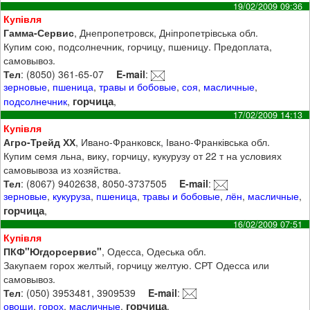
19/02/2009 09:36
Купівля
Гамма-Сервис
, Днепропетровск, Дніпропетрівська обл.
Купим сою, подсолнечник, горчицу, пшеницу. Предоплата,
самовывоз.
Тел
: (8050) 361-65-07
E-mail
:
зерновые
,
пшеница
,
травы и бобовые
,
соя
,
масличные
,
горчица
подсолнечник
,
,
17/02/2009 14:13
Купівля
Агро-Трейд ХХ
, Ивано-Франковск, Івано-Франківська обл.
Купим семя льна, вику, горчицу, кукурузу от 22 т на условиях
самовывоза из хозяйства.
Тел
: (8067) 9402638, 8050-3737505
E-mail
:
зерновые
,
кукуруза
,
пшеница
,
травы и бобовые
,
лён
,
масличные
,
горчица
,
16/02/2009 07:51
Купівля
ПКФ"Югдорсервис"
, Одесса, Одеська обл.
Закупаем горох желтый, горчицу желтую. СРТ Одесса или
самовывоз.
Тел
: (050) 3953481, 3909539
E-mail
:
горчица
овощи
,
горох
,
масличные
,
,