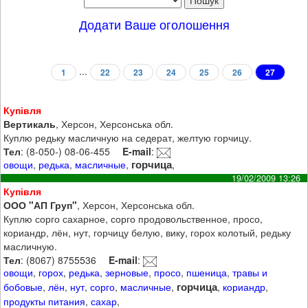
Додати Ваше оголошення
...
1
22
23
24
25
26
27
Купівля
Вертикаль
, Херсон, Херсонська обл.
Куплю редьку масличную на седерат, желтую горчицу.
Тел
: (8-050-) 08-06-455
E-mail
:
горчица
овощи
,
редька
,
масличные
,
,
19/02/2009 13:26
Купівля
ООО "АП Груп"
, Херсон, Херсонська обл.
Куплю сорго сахарное, сорго продовольственное, просо,
кориандр, лён, нут, горчицу белую, вику, горох колотый, редьку
масличную.
Тел
: (8067) 8755536
E-mail
:
овощи
,
горох
,
редька
,
зерновые
,
просо
,
пшеница
,
травы и
горчица
бобовые
,
лён
,
нут
,
сорго
,
масличные
,
,
кориандр
,
продукты питания
,
сахар
,