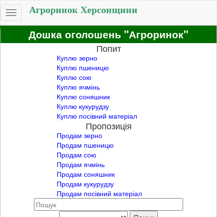
Агроринок Херсонщини
Toggle
navigation
Дошка оголошень "Агроринок"
Попит
Куплю зерно
Куплю пшеницю
Куплю сою
Куплю ячмінь
Куплю соняшник
Куплю кукурудзу
Куплю посівний матеріал
Пропозиція
Продам зерно
Продам пшеницю
Продам сою
Продам ячмінь
Продам соняшник
Продам кукурудзу
Продам посівний матеріал