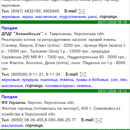
зерновые.
Тел
: (8067) 4832189, 3902945
E-mail
:
горчица
зерновые
,
зерно
,
масличные
,
подсолнечник
,
рапс
,
,
30/01/2009 09:18
Продаж
ДПДГ "Асканійське"
, с. Тавричанка, Херсонська обл.
Реалізуємо елітне та репродуктивне насіння: яровий ячмінь
Сталкер, Вакула, Етікет (еліта) - 2200 грн.; гірчиця Мрія (жовта) I-
р - 10000 грн., Талісман (біла) I-р - 12000 грн.; кукурудза
Харківська 295 МВ Ф1 - 7000 грн., Наддніпрянська-50 - 5000 грн.;
соя Фаетон, Аполлон, Діона (еліта); льон: Південна ніч I-р - 8000
грн.
Тел
: (805536) 9-11-31, 9-11-34
E-mail
:
зерновые
,
кукуруза
,
пшеница
,
ячмень
,
травы и бобовые
,
соя
,
лён
,
горчица
масличные
,
,
посевматериал
,
семена
,
29/01/2009 18:12
Продаж
ФХ Украина
, Херсон, Херсонська обл.
Жёлтая горчица (готовилась на экспорт), 400 т. Самовывоз из
хозяйства в Херсонской обл.
Тел
: (8050) 08-06-455,8-050-396-25-77
E-mail
:
горчица
масличные
,
,